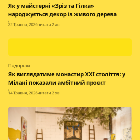
Category
Як у майстерні «Зріз та Гілка»
народжується декор із живого дерева
Published
22 Травня, 2026
читати 2 хв
Подорожі
Category
Як виглядатиме монастир XXI століття: у
Мілані показали амбітний проєкт
Published
14 Травня, 2026
читати 2 хв