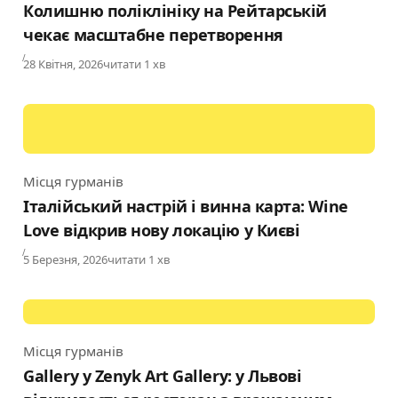
Колишню поліклініку на Рейтарській
чекає масштабне перетворення
Published
28 Квітня, 2026
читати 1 хв
Місця гурманів
Category
Італійський настрій і винна карта: Wine
Love відкрив нову локацію у Києві
Published
5 Березня, 2026
читати 1 хв
Місця гурманів
Category
Gallery у Zenyk Art Gallery: у Львові