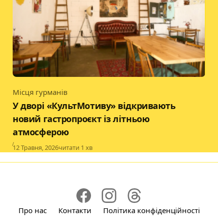
Місця гурманів
Category
У дворі «КультМотиву» відкривають
новий гастропроєкт із літньою
атмосферою
Published
12 Травня, 2026
читати 1 хв
Про нас
Контакти
Політика конфіденційності