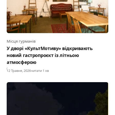
Місця гурманів
Category
У дворі «КультМотиву» відкривають
новий гастропроєкт із літньою
атмосферою
Published
12 Травня, 2026
читати 1 хв