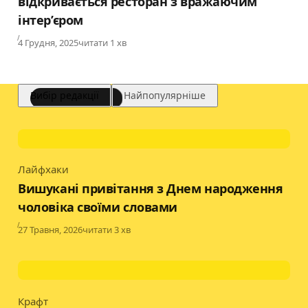
відкривається ресторан з вражаючим
інтер’єром
Published
4 Грудня, 2025
читати 1 хв
Вибір редакції
Найпопулярніше
Лайфхаки
Category
Вишукані привітання з Днем народження
чоловіка своїми словами
Published
27 Травня, 2026
читати 3 хв
Крафт