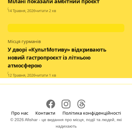
Мілані показали амбітний проєкт
Published
14 Травня, 2026
читати 2 хв
Місця гурманів
Category
У дворі «КультМотиву» відкривають
новий гастропроєкт із літньою
атмосферою
Published
12 Травня, 2026
читати 1 хв
Про нас
Контакти
Політика конфіденційності
© 2026 Afishar - це видання про місця, події та людей, які
надихають