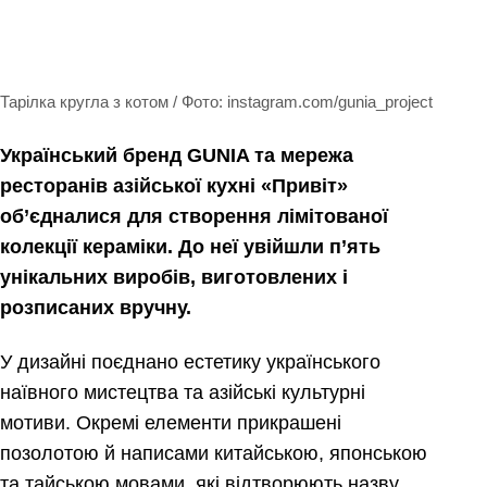
Тарілка кругла з котом / Фото: instagram.com/gunia_project
Український бренд GUNIA та мережа
ресторанів азійської кухні «Привіт»
об’єдналися для створення лімітованої
колекції кераміки. До неї увійшли п’ять
унікальних виробів, виготовлених і
розписаних вручну.
У дизайні поєднано естетику українського
наївного мистецтва та азійські культурні
мотиви. Окремі елементи прикрашені
позолотою й написами китайською, японською
та тайською мовами, які відтворюють назву