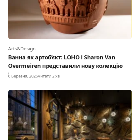
Arts&Design
Category
Ванна як артоб’єкт: LOHO і Sharon Van
Overmeiren представили нову колекцію
Published
6 Березня, 2026
читати 2 хв