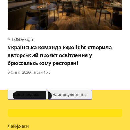
Arts&Design
Category
Українська команда Expolight створила
авторський проєкт освітлення у
брюссельському ресторані
Published
9 Січня, 2026
читати 1 хв
Вибір редакції
Найпопулярніше
Лайфхаки
Category