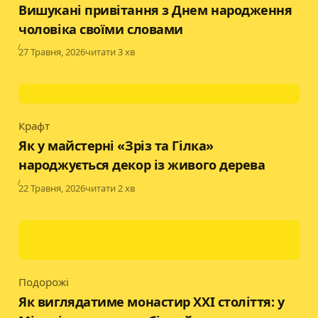
Вишукані привітання з Днем народження
чоловіка своїми словами
Published
27 Травня, 2026
читати 3 хв
Крафт
Category
Як у майстерні «Зріз та Гілка»
народжується декор із живого дерева
Published
22 Травня, 2026
читати 2 хв
Подорожі
Category
Як виглядатиме монастир XXI століття: у