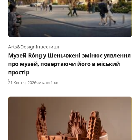
Arts&Design
Інвестиції
Category
Музей Róng у Шеньчжені змінює уявлення
про музей, повертаючи його в міський
простір
Published
21 Квітня, 2026
читати 1 хв