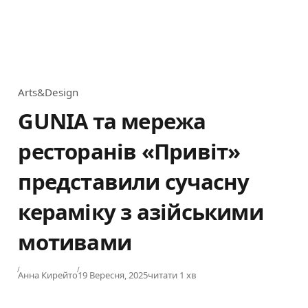
Arts&Design
Category
GUNIA та мережа
ресторанів «Привіт»
представили сучасну
кераміку з азійськими
мотивами
Published
Анна Кирейто
19 Вересня, 2025
читати 1 хв