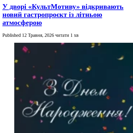
У дворі «КультМотиву» відкривають
новий гастропроєкт із літньою
атмосферою
Published
12 Травня, 2026
читати 1 хв