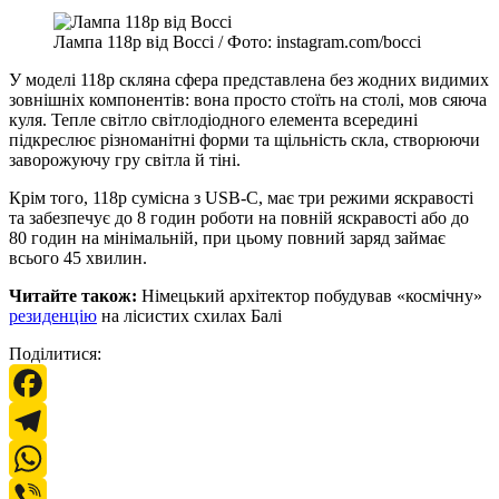
Лампа 118p від Bocci / Фото: instagram.com/bocci
У моделі 118p скляна сфера представлена без жодних видимих
зовнішніх компонентів: вона просто стоїть на столі, мов сяюча
куля. Тепле світло світлодіодного елемента всередині
підкреслює різноманітні форми та щільність скла, створюючи
заворожуючу гру світла й тіні.
Крім того, 118p сумісна з USB-C, має три режими яскравості
та забезпечує до 8 годин роботи на повній яскравості або до
80 годин на мінімальній, при цьому повний заряд займає
всього 45 хвилин.
Читайте також:
Німецький архітектор побудував «космічну»
резиденцію
на лісистих схилах Балі
Поділитися:
Facebook
Telegram
WhatsApp