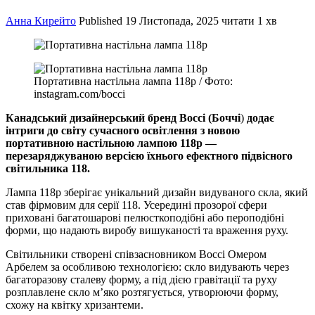
Анна Кирейто
Published
19 Листопада, 2025
читати 1 хв
Портативна настільна лампа 118p / Фото:
instagram.com/bocci
Канадський дизайнерський бренд Bocci (Боччі
)
додає
інтриги до світу сучасного освітлення з новою
портативною настільною лампою 118p —
перезаряджуваною версією їхнього ефектного підвісного
світильника 118.
Лампа 118p зберігає унікальний дизайн видуваного скла, який
став фірмовим для серії 118. Усередині прозорої сфери
приховані багатошарові пелюсткоподібні або пероподібні
форми, що надають виробу вишуканості та враження руху.
Світильники створені співзасновником Bocci Омером
Арбелем за особливою технологією: скло видувають через
багаторазову сталеву форму, а під дією гравітації та руху
розплавлене скло м’яко розтягується, утворюючи форму,
схожу на квітку хризантеми.