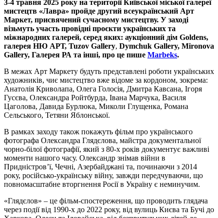
3-4 травня 2025 року на території Київської міської галереї
мистецтв «Лавра» пройде другий всеукраїнський Арт
Маркет, присвячений сучасному мистецтву. У заході
візьмуть участь провідні проєкти українських та
міжнародних галерей, серед яких: аукціонний дім Goldens,
галерея НЮ АРТ,
Tuzov Gallery
,
Dymchuk Gallery, Mironova
Gallery, Галерея РА та інші, про це пише
Marbeks
.
В межах Арт Маркету будуть представлені роботи українських
художників, чиє мистецтво вже відоме за кордоном, зокрема:
Анатолія Криволапа, Олега Голосія, Дмитра Кавсана, Ігоря
Гусєва, Олександра Ройтбурда, Івана Марчука, Василя
Цаголова, Давида Бурлюка, Миколи Глущенка, Романа
Сельського, Тетяни Яблонської.
В рамках заходу також покажуть фільм про українського
фотографа Олександра Глядєлова, майстра документальної
чорно-білої фотографії, який з 80-х років документує важливі
моменти нашого часу. Олександр знімав війни в
Придністров’ї, Чечні, Азербайджані та, починаючи з 2014
року, російсько-українську війну, завжди передчуваючи, що
повномасштабне вторгнення Росії в Україну є неминучим.
«Глядєлов» – це фільм-спостереження, що проводить глядача
через події від 1990-х до 2022 року, від вулиць Києва та Бучі до