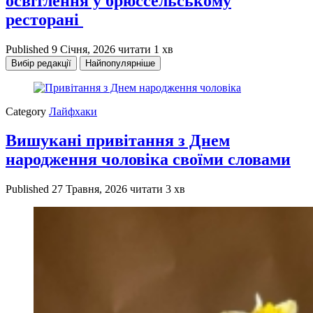
освітлення у брюссельському
ресторані
Published
9 Січня, 2026
читати 1 хв
Вибір редакції
Найпопулярніше
Category
Лайфхаки
Вишукані привітання з Днем
народження чоловіка своїми словами
Published
27 Травня, 2026
читати 3 хв