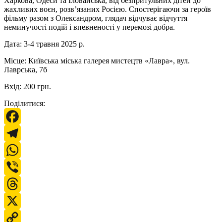
Харкова, Одеси та Іловайська, від безпритульних дітей до
жахливих воєн, розв’язаних Росією. Спостерігаючи за героїв
фільму разом з Олександром, глядач відчуває відчуття
неминучості подій і впевненості у перемозі добра.
Дата: 3-4 травня 2025 р.
Місце: Київська міська галерея мистецтв «Лавра», вул.
Лаврська, 7б
Вхід: 200 грн.
Поділитися:
Facebook
Telegram
WhatsApp
Viber
Threads
X