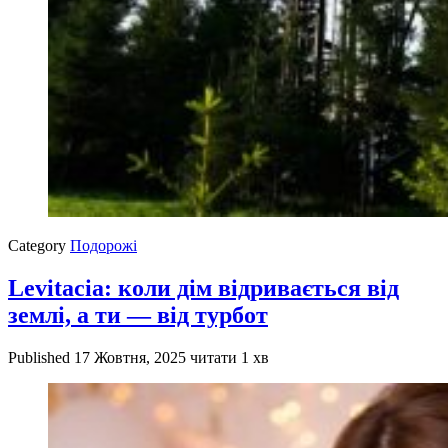
Category
Подорожі
Levitacia: коли дім відривається від
землі, а ти — від турбот
Published
17 Жовтня, 2025
читати 1 хв