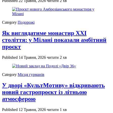
Published
22 Травня, 2026
читати 2 хв
Category
Подорожі
Як виглядатиме монастир XXI
століття: у Мілані показали амбітний
проєкт
Published
14 Травня, 2026
читати 2 хв
Category
Місця гурманів
У дворі «КультМотиву» відкривають
новий гастропроєкт із літньою
атмосферою
Published
12 Травня, 2026
читати 1 хв