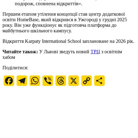
подорож, сповнена відкриттів».
Першим етапом утілення концепції став центр додаткової
освіти HomeBase, який відкрився в Ужгороді у грудні 2025
року. Він уже функціонує як підготовча платформа до
майбутнього шкільного кампусу.
Відкриття Karpaty International School заплановане на 2026 рік.
Читайте також:
У Львові зведуть новий
ТРЦ
з освітнім
хабом
Поділитися:
Facebook
Telegram
WhatsApp
Viber
Threads
X
Copy
Поділитися
Link