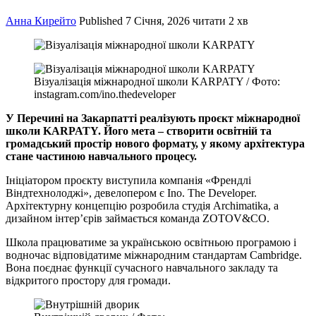
Анна Кирейто
Published
7 Січня, 2026
читати 2 хв
Візуалізація міжнародної школи KARPATY / Фото:
instagram.com/ino.thedeveloper
У Перечині на Закарпатті реалізують проєкт міжнародної
школи KARPATY. Його мета – створити освітній та
громадський простір нового формату, у якому архітектура
стане частиною навчального процесу.
Ініціатором проєкту виступила компанія «Френдлі
Віндтехнолоджі», девелопером є Ino. The Developer.
Архітектурну концепцію розробила студія Archimatika, а
дизайном інтер’єрів займається команда ZOTOV&CO.
Школа працюватиме за українською освітньою програмою і
водночас відповідатиме міжнародним стандартам Cambridge.
Вона поєднає функції сучасного навчального закладу та
відкритого простору для громади.