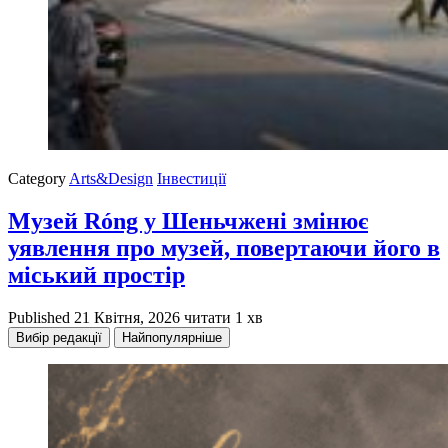
Category
Arts&Design
Інвестиції
Музей Róng у Шеньчжені змінює
уявлення про музей, повертаючи його в
міський простір
Published
21 Квітня, 2026
читати 1 хв
Вибір редакції
Найпопулярніше