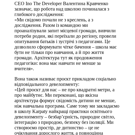
CEO Ino The Developer Валентина Кравченко
зазначає, що робота над школою починалася з
глибокого дослідження:
«Ми свідомо почали не з креслень, а з
дослідження. Разом із командою ми
проаналізували запит місцевої громади, вивчили
потреби родин, які переїхали до регіону, провели
опитування батьків і зустрічі з педагогами. Це
дозволило сформувати чітке бачення – школа має
бути не тільки про навчання, а й про життя
громади. Архітектура тут як продовження
педагогіки: вона має навчати не менше за
вчителя».
Вона також називає проєкт прикладом соціально
відповідального девелопменту:
«Цей проєкт для нас – не про квадратні метри, а
про майбутнє. Ми переконані, що якісна
архітектура формує свідомість дитини не менше,
ніж навчальна програма. Саме тому ми закладаємо
в школу Karpaty найкращі практики освітнього
девелопменту – безбар’єрність, природне світло,
інтеграцію з природою, безпеку без ізоляції. Ми
створюємо простір, де дитинство – це не
очікування дорослого життя, а повноцінна