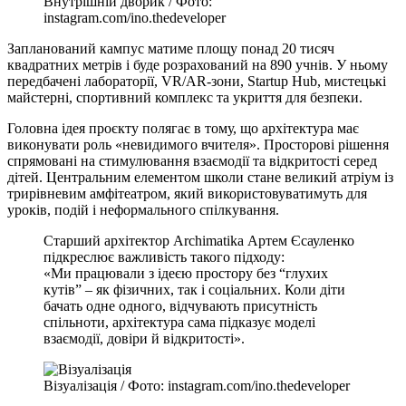
Внутрішній дворик / Фото:
instagram.com/ino.thedeveloper
Запланований кампус матиме площу понад 20 тисяч
квадратних метрів і буде розрахований на 890 учнів. У ньому
передбачені лабораторії, VR/AR-зони, Startup Hub, мистецькі
майстерні, спортивний комплекс та укриття для безпеки.
Головна ідея проєкту полягає в тому, що архітектура має
виконувати роль «невидимого вчителя». Просторові рішення
спрямовані на стимулювання взаємодії та відкритості серед
дітей. Центральним елементом школи стане великий атріум із
трирівневим амфітеатром, який використовуватимуть для
уроків, подій і неформального спілкування.
Старший архітектор Archimatika Артем Єсауленко
підкреслює важливість такого підходу:
«Ми працювали з ідеєю простору без “глухих
кутів” – як фізичних, так і соціальних. Коли діти
бачать одне одного, відчувають присутність
спільноти, архітектура сама підказує моделі
взаємодії, довіри й відкритості».
Візуалізація / Фото: instagram.com/ino.thedeveloper