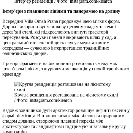
Інтер’єр резиденції / Фото: instagram.com/kiearch
Інтер’єри з плавними лініями та панорамою на долину
Всередині Villa Omah Prana продовжує ідею м’яких форм.
Дорньє використовує ялинкову цегляну кладку та темні
дерев’яні стелі, які підкреслюють вигнуті траєкторії
пересування. Розсувні панелі відкривають шлях у сад, а
центральний озеленений диск слугує медитативним
осередком — сучасною інтерпретацією традиційних
балінезійських дворів.
Прозорі фрагменти на бік долини розмивають межу між
інтер’єром і лісом, занурюючи мешканців у спокій тропічного
краєвиду.
Кругла резиденція розташована на лісистому схилі
/ Фото: instagram.com/kiearch
Вздовж зовнішньої дуги архітектор розміщує інфініті-басейн у
формі півмісяця. Він «прослизає» між віллою та природним
спадом ділянки, створюючи плавний перехід між
архітектурою та ландшафтом і підтримуючи загальну круглу
композицію.