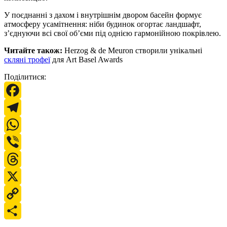
У поєднанні з дахом і внутрішнім двором басейн формує
атмосферу усамітнення: ніби будинок огортає ландшафт,
з’єднуючи всі свої об’єми під однією гармонійною покрівлею.
Читайте також:
Herzog & de Meuron створили унікальні
скляні трофеї
для Art Basel Awards
Поділитися:
Facebook
Telegram
WhatsApp
Viber
Threads
X
Copy