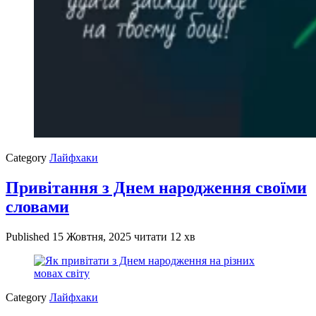
Category
Лайфхаки
Привітання з Днем народження своїми
словами
Published
15 Жовтня, 2025
читати 12 хв
Category
Лайфхаки