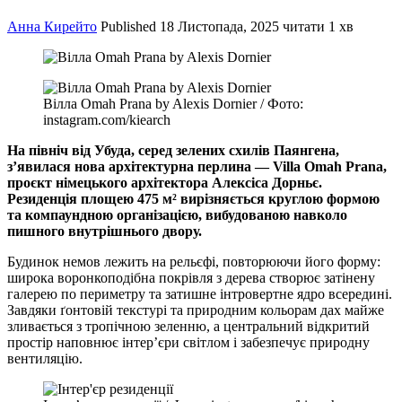
Анна Кирейто
Published
18 Листопада, 2025
читати 1 хв
Вілла Omah Prana by Alexis Dornier / Фото:
instagram.com/kiearch
На північ від Убуда, серед зелених схилів Паянгена,
з’явилася нова архітектурна перлина — Villa Omah Prana,
проєкт німецького архітектора Алексіса Дорньє.
Резиденція площею 475 м² вирізняється круглою формою
та компаундною організацією, вибудованою навколо
пишного внутрішнього двору.
Будинок немов лежить на рельєфі, повторюючи його форму:
широка воронкоподібна покрівля з дерева створює затінену
галерею по периметру та затишне інтровертне ядро всередині.
Завдяки ґонтовій текстурі та природним кольорам дах майже
зливається з тропічною зеленню, а центральний відкритий
простір наповнює інтер’єри світлом і забезпечує природну
вентиляцію.