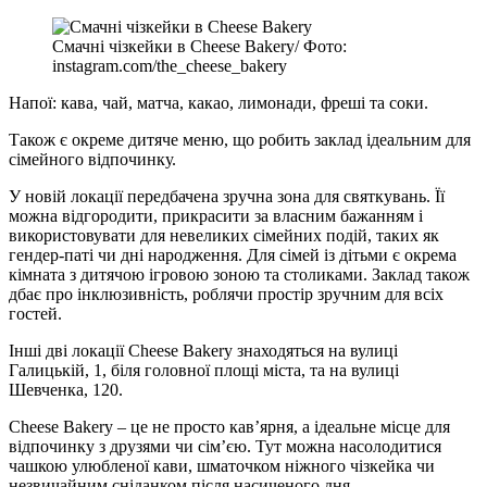
Cмачні чізкейки в Cheese Bakery/ Фото:
instagram.com/the_cheese_bakery
Напої: кава, чай, матча, какао, лимонади, фреші та соки.
Також є окреме дитяче меню, що робить заклад ідеальним для
сімейного відпочинку.
У новій локації передбачена зручна зона для святкувань. Її
можна відгородити, прикрасити за власним бажанням і
використовувати для невеликих сімейних подій, таких як
гендер-паті чи дні народження. Для сімей із дітьми є окрема
кімната з дитячою ігровою зоною та столиками. Заклад також
дбає про інклюзивність, роблячи простір зручним для всіх
гостей.
Інші дві локації Cheese Bakery знаходяться на вулиці
Галицькій, 1, біля головної площі міста, та на вулиці
Шевченка, 120.
Cheese Bakery – це не просто кав’ярня, а ідеальне місце для
відпочинку з друзями чи сім’єю. Тут можна насолодитися
чашкою улюбленої кави, шматочком ніжного чізкейка чи
незвичайним сніданком після насиченого дня.