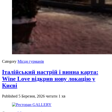
Category
Місця гурманів
Італійський настрій і винна карта:
Wine Love відкрив нову локацію у
Києві
Published
5 Березня, 2026
читати 1 хв