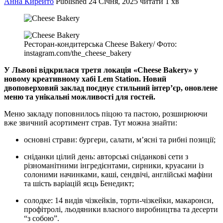
Анна Кирейто
Published
24 Січня, 2025
читати 1 хв
Ресторан-кондитерська Cheese Bakery/ Фото:
instagram.com/the_cheese_bakery
У Львові відкрилася третя локація «Cheese Bakery» у
новому креативному хабі Lem Station. Новий
двоповерховий заклад поєднує стильний інтер’єр, оновлене
меню та унікальні можливості для гостей.
Меню закладу поповнилось піцою та пастою, розширюючи
вже звичний асортимент страв. Тут можна знайти:
основні страви: бургери, салати, м’ясні та рибні позиції;
cніданки цілий день: авторські сніданкові сети з
різноманітними інгредієнтами, сирники, круасани із
солоними начинками, каші, сендвічі, англійські мафіни
та шість варіацій яєць Бенедикт;
cолодке: 14 видів чізкейків, торти-чізкейки, макаронси,
профітролі, льодяники власного виробництва та десерти
“з собою”.