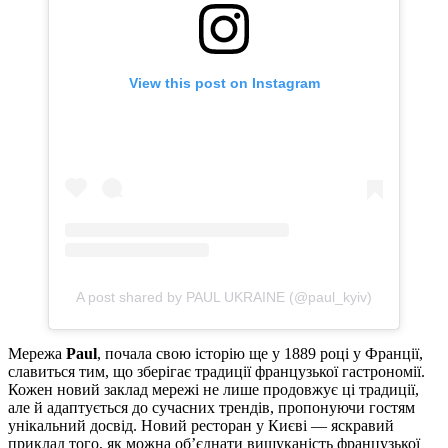
View this post on Instagram
A post shared by PAUL UKRAINE (@paul_kyiv)
Мережа
Paul
, почала свою історію ще у 1889 році у Франції,
славиться тим, що зберігає традиції французької гастрономії.
Кожен новий заклад мережі не лише продовжує ці традиції,
але й адаптується до сучасних трендів, пропонуючи гостям
унікальний досвід. Новий ресторан у Києві — яскравий
приклад того, як можна об’єднати вишуканість французької