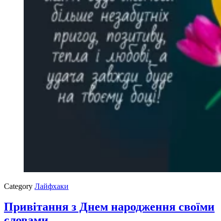
Category
Лайфхаки
Привітання з Днем народження своїми
словами