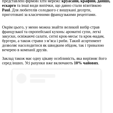
представлені фірмові хіти мережі:
круасани, крафіни, даніші,
ескарго
та інші види випічки, що давно стали візитівкою
Paul
. Для любителів солодкого є вишукані десерти,
приготовані за класичними французькими рецептами.
Окрім цього, у меню можна знайти великий вибір страв
французької та європейської кухонь: ароматні супи, легкі
закуски, освіжаючі салати, ситні крок-месьє та крок-мадам,
бургери, а також страви з м’яса і риби. Такий асортимент
дозволяє насолодитися як швидким обідом, так і тривалою
вечерею в компанії друзів.
Заклад також має одну цікаву особливість, яка вирізняє його
серед інших. Усі рахунки вже включають
10% чайових
.