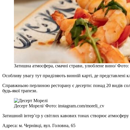
Затишна атмосфера, смачні страви, улюблене вино/ Фото: 
Особливу увагу тут приділяють винній карті, де представлені кл
Справжньою перлиною ресторану є десерти: понад 20 видів соло
будь-якої трапези.
Десерт Морелі/ Фото: instagram.com/moreli_cv
Затишний інтер’єр у світлих кавових тонах створює атмосферу 
Адреса: м. Чернівці, вул. Головна, 65