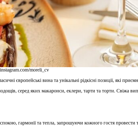
instagram.com/moreli_cv
асичні європейські вина та унікальні рідкісні позиції, які приєм
дощів, серед яких макаронси, еклери, тарти та торти. Свіжа вип
спокою, гармонії та тепла, запрошуючи кожного гостя провести т