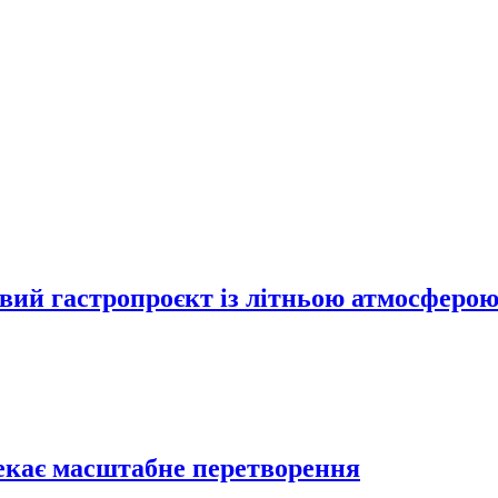
вий гастропроєкт із літньою атмосферо
екає масштабне перетворення