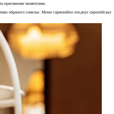
и та приємними моментами.
айливо обраного сомельє. Меню гармонійно поєднує європейську