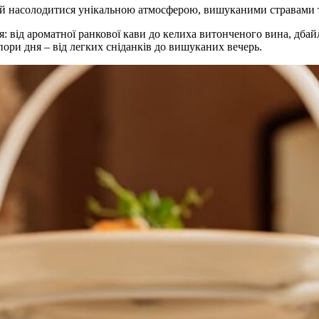
остей насолодитися унікальною атмосферою, вишуканими стравам
я: від ароматної ранкової кави до келиха витонченого вина, дб
пори дня – від легких сніданків до вишуканих вечерь.