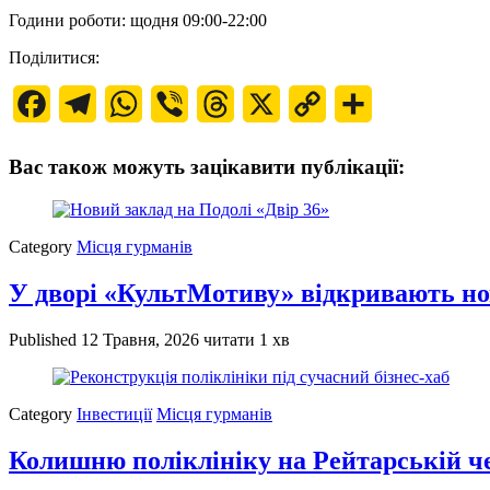
Години роботи: щодня 09:00-22:00
Поділитися:
Facebook
Telegram
WhatsApp
Viber
Threads
X
Copy
Поділитися
Link
Вас також можуть зацікавити публікації:
Category
Місця гурманів
У дворі «КультМотиву» відкривають но
Published
12 Травня, 2026
читати 1 хв
Category
Інвестиції
Місця гурманів
Колишню поліклініку на Рейтарській ч