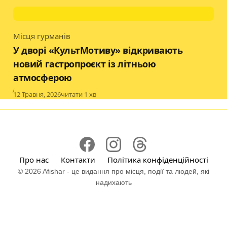
Місця гурманів
Category
У дворі «КультМотиву» відкривають
новий гастропроєкт із літньою
атмосферою
Published
12 Травня, 2026
читати 1 хв
Про нас
Контакти
Політика конфіденційності
© 2026 Afishar - це видання про місця, події та людей, які
надихають