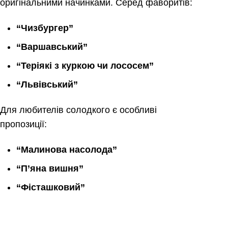
оригінальними начинками. Серед фаворитів:
“Чизбургер”
“Варшавський”
“Теріякі з куркою чи лососем”
“Львівський”
Для любителів солодкого є особливі
пропозиції:
“Малинова насолода”
“П’яна вишня”
“Фісташковий”