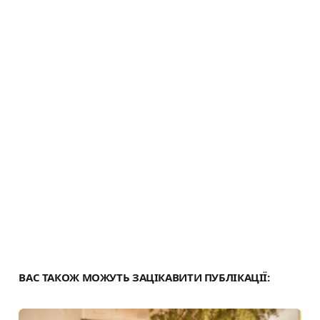
k
m
p
k
и
с
я
ВАС ТАКОЖ МОЖУТЬ ЗАЦІКАВИТИ ПУБЛІКАЦІЇ: