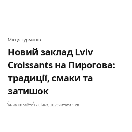
Місця гурманів
Category
Новий заклад Lviv
Croissants на Пирогова:
традиції, смаки та
затишок
Published
Анна Кирейто
17 Січня, 2025
читати 1 хв