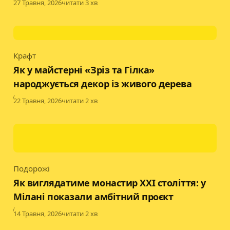
Published
27 Травня, 2026
читати 3 хв
Крафт
Category
Як у майстерні «Зріз та Гілка»
народжується декор із живого дерева
Published
22 Травня, 2026
читати 2 хв
Подорожі
Category
Як виглядатиме монастир XXI століття: у
Мілані показали амбітний проєкт
Published
14 Травня, 2026
читати 2 хв