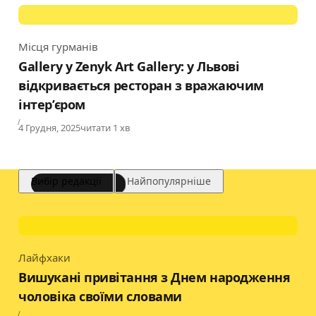
Місця гурманів
Category
Gallery у Zenyk Art Gallery: у Львові
відкривається ресторан з вражаючим
інтер’єром
Published
4 Грудня, 2025
читати 1 хв
Вибір редакції
Найпопулярніше
Лайфхаки
Category
Вишукані привітання з Днем народження
чоловіка своїми словами