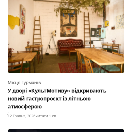
Місця гурманів
Category
У дворі «КультМотиву» відкривають
новий гастропроєкт із літньою
атмосферою
Published
12 Травня, 2026
читати 1 хв