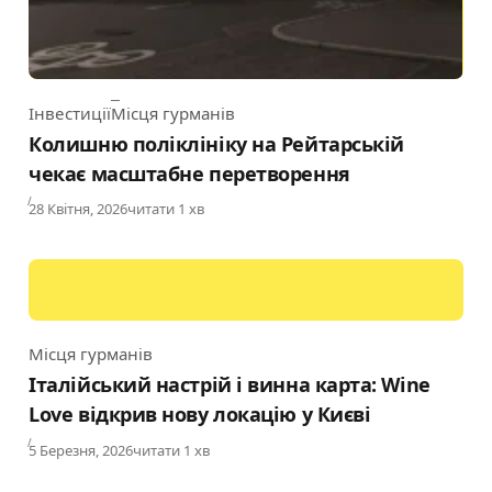
Інвестиції
Місця гурманів
Category
Колишню поліклініку на Рейтарській
чекає масштабне перетворення
Published
28 Квітня, 2026
читати 1 хв
Місця гурманів
Category
Італійський настрій і винна карта: Wine
Love відкрив нову локацію у Києві
Published
5 Березня, 2026
читати 1 хв