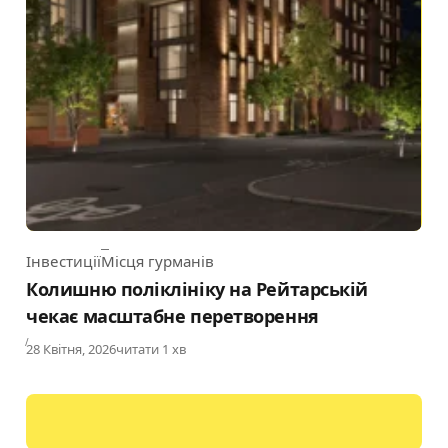
Інвестиції
Місця гурманів
Category
Колишню поліклініку на Рейтарській
чекає масштабне перетворення
Published
28 Квітня, 2026
читати 1 хв