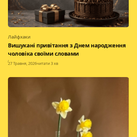
Лайфхаки
Category
Вишукані привітання з Днем народження
чоловіка своїми словами
Published
27 Травня, 2026
читати 3 хв