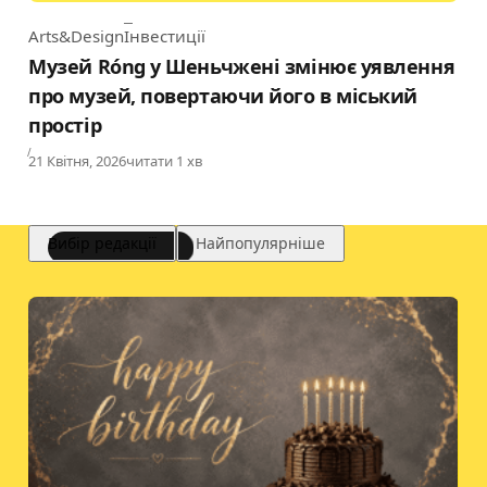
Arts&Design
Інвестиції
Category
Музей Róng у Шеньчжені змінює уявлення
про музей, повертаючи його в міський
простір
Published
21 Квітня, 2026
читати 1 хв
Вибір редакції
Найпопулярніше