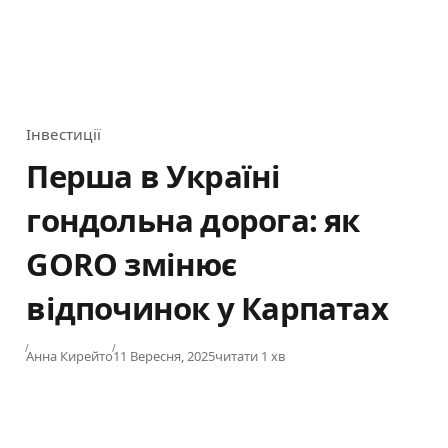
Інвестиції
Category
Перша в Україні
гондольна дорога: як
GORO змінює
відпочинок у Карпатах
Published
Анна Кирейто
11 Вересня, 2025
читати 1 хв