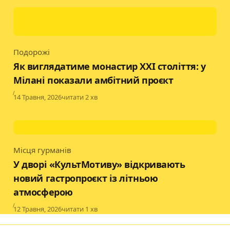
Подорожі
Category
Як виглядатиме монастир XXI століття: у
Мілані показали амбітний проєкт
Published
14 Травня, 2026
читати 2 хв
Місця гурманів
Category
У дворі «КультМотиву» відкривають
новий гастропроєкт із літньою
атмосферою
Published
12 Травня, 2026
читати 1 хв