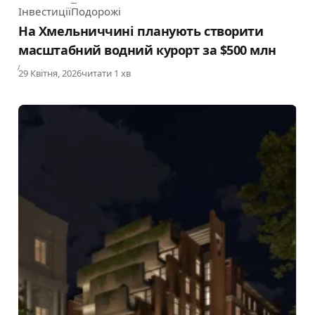
Інвестиції
Подорожі
Category
На Хмельниччині планують створити
масштабний водний курорт за $500 млн
Published
29 Квітня, 2026
читати 1 хв