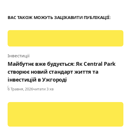
ВАС ТАКОЖ МОЖУТЬ ЗАЦІКАВИТИ ПУБЛІКАЦІЇ:
Інвестиції
Category
Майбутнє вже будується: Як Central Park
створює новий стандарт життя та
інвестицій в Ужгороді
Published
6 Травня, 2026
читати 3 хв