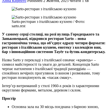
Анна Кирейто
Published
2 Жовтня, 2025
читати 1 хв
Sarto-ресторан з італійською кухнею / Фото:
sarto.rest
У самому серці столиці, на розі вулиць Городецького та
Заньковецької, відкрився ресторан Sarto – нова
гастрономічна точка, що об’єднує одразу чотири формати:
ресторан з італійською кухнею, енотеку з колекцією вин,
бар з інноваційною системою Tayēr та бутик-кондитерську.
Назва Sarto у перекладі з італійської означає «кравець» –
символ майстерності та уваги до деталей. Концепція Sarto
черпає натхнення з італійської традиції passeggiata —
спокійних вечірніх прогулянок із вином і розмовами, тому
ресторан позиціонують як «пасаж смаку».
Інтер’єр витриманий у стилі 1960-х років із характерними
округлими формами, металом, деревом і склом.
Простір
Основна зала на 30 місць поєднана з барною зоною,