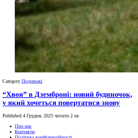
Category
Подорожі
“Хвоя” в Дземброні: новий будиночок,
у який хочеться повертатися знову
Published
4 Грудня, 2025
читати 2 хв
Про нас
Контакти
Політика конфіденційності