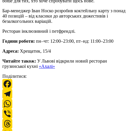
bottle для тих, хто хоче спробувати щось нове.
Бар-менеджер Іван Носко розробив коктейльну карту з понад
40 позицій – від класики до авторських дижестивів і
безалкогольних варіацій.
Ресторан інклюзивний і петфрендлі.
Години роботи:
пн–чт: 12:00–23:00, пт–нд: 11:00–23:00
Адреса:
Хрещатик, 15/4
Читайте також:
У Львові відкрили новий ресторан
грузинської кухні
«Ахалі»
Поділитися:
Facebook
Telegram
WhatsApp
Viber