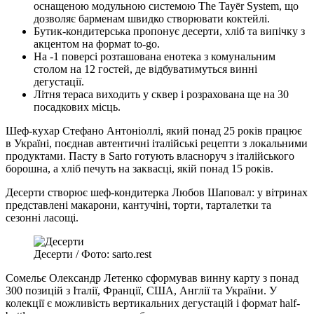
оснащеною модульною системою The Tayēr System, що
дозволяє барменам швидко створювати коктейлі.
Бутик-кондитерська пропонує десерти, хліб та випічку з
акцентом на формат to-go.
На -1 поверсі розташована енотека з комунальним
столом на 12 гостей, де відбуватимуться винні
дегустації.
Літня тераса виходить у сквер і розрахована ще на 30
посадкових місць.
Шеф-кухар Стефано Антоніоллі, який понад 25 років працює
в Україні, поєднав автентичні італійські рецепти з локальними
продуктами. Пасту в Sarto готують власноруч з італійського
борошна, а хліб печуть на заквасці, якій понад 15 років.
Десерти створює шеф-кондитерка Любов Шаповал: у вітринах
представлені макарони, кантучіні, торти, тарталетки та
сезонні ласощі.
Десерти / Фото: sarto.rest
Сомельє Олександр Летенко сформував винну карту з понад
300 позицій з Італії, Франції, США, Англії та України. У
колекції є можливість вертикальних дегустацій і формат half-