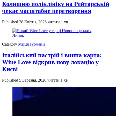
Колишню поліклініку на Рейтарській
чекає масштабне перетворення
Published
28 Квітня, 2026
читати 1 хв
Category
Місця гурманів
Італійський настрій і винна карта:
Wine Love відкрив нову локацію у
Києві
Published
5 Березня, 2026
читати 1 хв