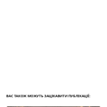
n
и
k
т
и
с
я
ВАС ТАКОЖ МОЖУТЬ ЗАЦІКАВИТИ ПУБЛІКАЦІЇ: