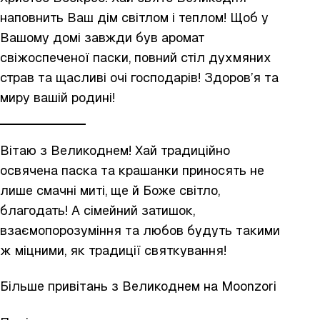
наповнить Ваш дім світлом і теплом! Щоб у
Вашому домі завжди був аромат
свіжоспеченої паски, повний стіл духмяних
страв та щасливі очі господарів! Здоров’я та
миру вашій родині!
Вітаю з Великоднем! Хай традиційно
освячена паска та крашанки приносять не
лише смачні миті, ще й Боже світло,
благодать! А сімейний затишок,
взаємопорозуміння та любов будуть такими
ж міцними, як традиції святкування!
Більше
привітань з Великоднем
на Moonzori