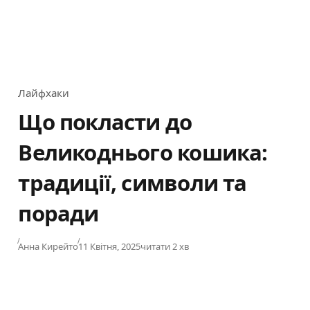
Лайфхаки
Category
Що покласти до
Великоднього кошика:
традиції, символи та
поради
Published
Анна Кирейто
11 Квітня, 2025
читати 2 хв