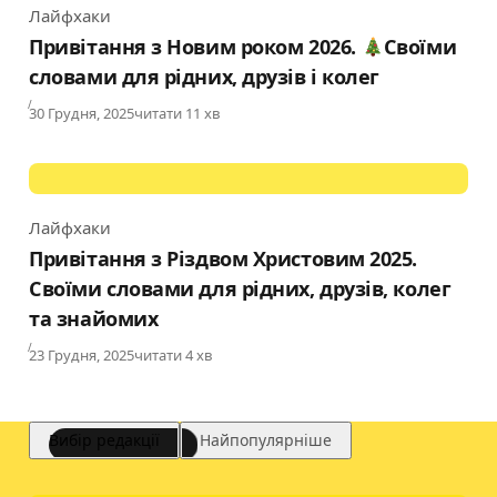
Лайфхаки
Category
Привітання з Новим роком 2026.
Своїми
словами для рідних, друзів і колег
Published
30 Грудня, 2025
читати 11 хв
Лайфхаки
Category
Привітання з Різдвом Христовим 2025.
Своїми словами для рідних, друзів, колег
та знайомих
Published
23 Грудня, 2025
читати 4 хв
Вибір редакції
Найпопулярніше