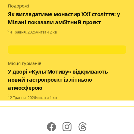
Подорожі
Category
Як виглядатиме монастир XXI століття: у
Мілані показали амбітний проєкт
Published
14 Травня, 2026
читати 2 хв
Місця гурманів
Category
У дворі «КультМотиву» відкривають
новий гастропроєкт із літньою
атмосферою
Published
12 Травня, 2026
читати 1 хв