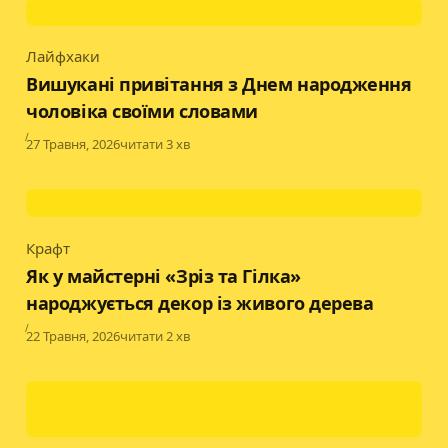
Лайфхаки
Category
Вишукані привітання з Днем народження
чоловіка своїми словами
Published
27 Травня, 2026
читати 3 хв
Крафт
Category
Як у майстерні «Зріз та Гілка»
народжується декор із живого дерева
Published
22 Травня, 2026
читати 2 хв