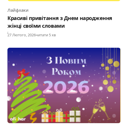
Лайфхаки
Category
Красиві привітання з Днем народження
жінці своїми словами
Published
27 Лютого, 2026
читати 5 хв