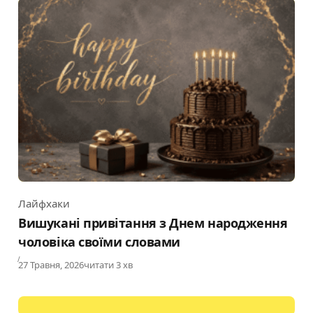
Лайфхаки
Category
Вишукані привітання з Днем народження
чоловіка своїми словами
Published
27 Травня, 2026
читати 3 хв