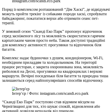
instagram.com/scandi.eco.park
Поряд із комплексом розташований “Дім Хаскі”, де відвідувачі
можуть пройти трекінг із собаками породи хаскі, спробувати
байкджоринг, покататися верхи або отримати сеанс пет-
терапії.
У зимовий сезон “Сканді Еко Парк” пропонує відпочинок
серед засніженого лісу та можливість скористатися гарячим
карпатським чаном просто неба. Також доступні традиційні
для комплексу активності: прогулянки та відпочинок біля
багаття.
Комплекс надає будиночки з душем, кондиціонером, Wi-Fi,
необхідним приладдям та холодильником. На території
працює ресторан, є закрита охоронювана зона, можливість
риболовлі на Десні, прогулянки на квадроциклах і верхові
маршрути. Вечірні посиденьки біля багаття та природна тиша
залишаються серед найпопулярніших способів відпочинку.
Інтер’єр / Фото: instagram.com/scandi.eco.park
“Сканді Еко Парк” поступово став відомим місцем на
Чернігівщині для тих, хто шукає спокій, відновлення або
активний дозвілля неподалік від природи.