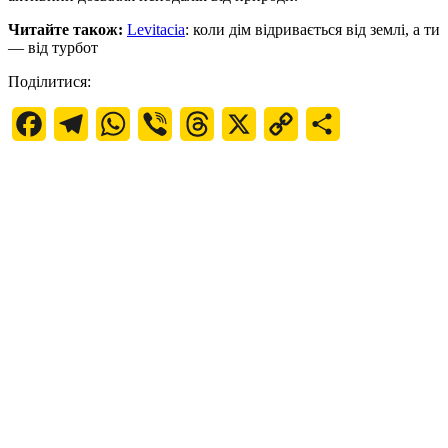
Читайте також:
Levitacia
: коли дім відривається від землі, а ти
— від турбот
Поділитися:
Facebook
Telegram
WhatsApp
Viber
Threads
X
Copy
Поділитися
Link