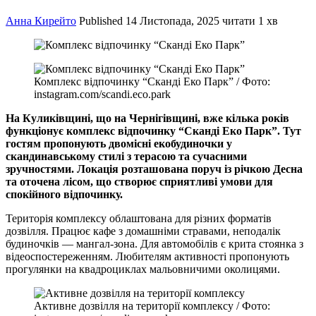
Анна Кирейто
Published
14 Листопада, 2025
читати 1 хв
Комплекс відпочинку “Сканді Еко Парк” / Фото:
instagram.com/scandi.eco.park
На Куликівщині, що на Чернігівщині, вже кілька років
функціонує комплекс відпочинку “Сканді Еко Парк”. Тут
гостям пропонують двомісні екобудиночки у
скандинавському стилі з терасою та сучасними
зручностями. Локація розташована поруч із річкою Десна
та оточена лісом, що створює сприятливі умови для
спокійного відпочинку.
Територія комплексу облаштована для різних форматів
дозвілля. Працює кафе з домашніми стравами, неподалік
будиночків — мангал-зона. Для автомобілів є крита стоянка з
відеоспостереженням. Любителям активності пропонують
прогулянки на квадроциклах мальовничими околицями.
Активне дозвілля на території комплексу / Фото: