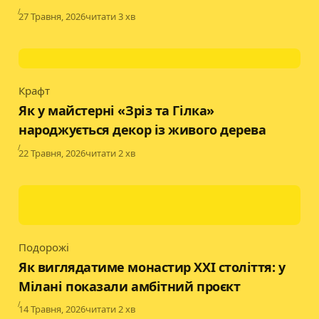
Published
27 Травня, 2026
читати 3 хв
Крафт
Category
Як у майстерні «Зріз та Гілка»
народжується декор із живого дерева
Published
22 Травня, 2026
читати 2 хв
Подорожі
Category
Як виглядатиме монастир XXI століття: у
Мілані показали амбітний проєкт
Published
14 Травня, 2026
читати 2 хв