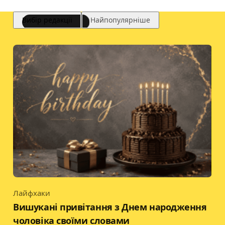
Вибір редакції
Найпопулярніше
Лайфхаки
Category
Вишукані привітання з Днем народження
чоловіка своїми словами