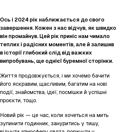
Ось і 2024 рік наближається до свого
завершення. Кожен з нас відчув, як швидко
він промайнув. Цей рік приніс нам чимало
теплих і радісних моментів, але й залишив
в історії глибокий слід від важких
випробувань, ще однієї буремної сторінки.
Життя продовжується, і ми хочемо бачити
його яскравим, щасливим, багатим на нові
події, знайомства, ідеї, посмішки й успішні
проєкти, тощо.
Новий рік — це час, коли хочеться на мить
зупинити годинник, зануритись у тишу,
відчути атмосферу свята, поринути у