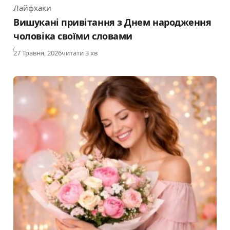
Лайфхаки
Category
Вишукані привітання з Днем народження
чоловіка своїми словами
Published
27 Травня, 2026
читати 3 хв