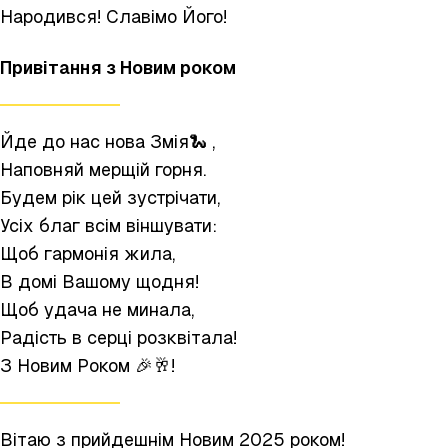
Народився! Славімо Його!
Привітання
з Новим роком
Йде до нас нова Змія🐍 ,
Наповняй мерщій горня.
Будем рік цей зустрічати,
Усіх благ всім віншувати:
Щоб гармонія жила,
В домі Вашому щодня!
Щоб удача не минала,
Радість в серці розквітала!
З Новим Роком 🎉🥂!
Вітаю з прийдешнім Новим 2025 роком!