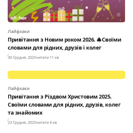
Лайфхаки
Category
Привітання з Новим роком 2026. 🎄Своїми
словами для рідних, друзів і колег
Published
30 Грудня, 2025
читати 11 хв
Лайфхаки
Category
Привітання з Різдвом Христовим 2025.
Своїми словами для рідних, друзів, колег
та знайомих
Published
23 Грудня, 2025
читати 4 хв