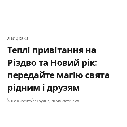
Лайфхаки
Category
Теплі привітання на
Різдво та Новий рік:
передайте магію свята
рідним і друзям
Published
Анна Кирейто
22 Грудня, 2024
читати 2 хв