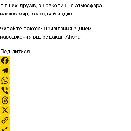
ліпших друзів, а навколишня атмосфера
навіює мир, злагоду й надію!
Читайте також:
Привітання з Днем
народження
від редакції Afishar
Поділитися:
F
a
T
c
e
W
e
l
h
V
b
e
a
i
T
o
g
t
b
h
X
o
r
s
e
r
C