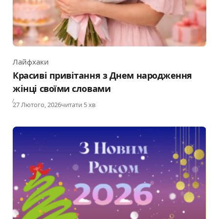
Лайфхаки
Category
Красиві привітання з Днем народження
жінці своїми словами
Published
27 Лютого, 2026
читати 5 хв