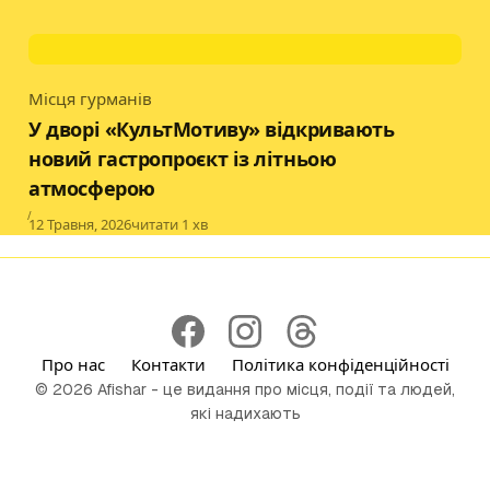
Місця гурманів
Category
У дворі «КультМотиву» відкривають
новий гастропроєкт із літньою
атмосферою
Published
12 Травня, 2026
читати 1 хв
Про нас
Контакти
Політика конфіденційності
© 2026 Afishar - це видання про місця, події та людей,
які надихають