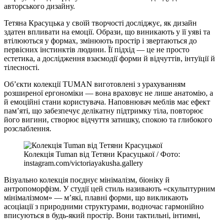
авторського дизайну.
Тетяна Красуцька у своїй творчості досліджує, як дизайн
здатен впливати на емоції. Образи, що виникають у її уяві та
втілюються у формах, змінюють простір і звертаються до
первісних інстинктів людини. Її підхід — це не просто
естетика, а дослідження взаємодії форми й відчуттів, інтуїції й
тілесності.
Об’єкти колекції TUMAN виготовлені з урахуванням
розширеної ергономіки — вона враховує не лише анатомію, а
й емоційні стани користувача. Наповнювач меблів має ефект
пам’яті, що забезпечує делікатну підтримку тіла, повторює
його вигини, створює відчуття затишку, спокою та глибокого
розслаблення.
Колекція Tuman від Тетяни Красуцької / Фото:
instagram.com/victoriayakusha.gallery
Візуально колекція поєднує мінімалізм, біоніку й
антропоморфізм. У студії цей стиль називають «скульптурним
мінімалізмом» — м’які, плавні форми, що викликають
асоціації з природними структурами, водночас гармонійно
вписуються в будь-який простір. Вони тактильні, інтимні,