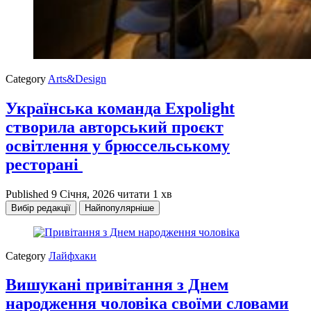
Category
Arts&Design
Українська команда Expolight
створила авторський проєкт
освітлення у брюссельському
ресторані
Published
9 Січня, 2026
читати 1 хв
Вибір редакції
Найпопулярніше
Category
Лайфхаки
Вишукані привітання з Днем
народження чоловіка своїми словами