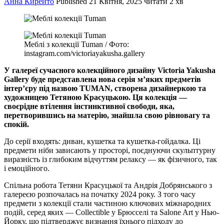
Анна Кирейто
Published
21 Квітня, 2025
читати 2 хв
Меблі з колекції Tuman / Фото:
instagram.com/victoriayakusha.gallery
У галереї сучасного колекційного дизайну Victoria Yakusha
Gallery буде представлена нова серія м’яких предметів
інтер’єру під назвою TUMAN, створена дизайнеркою та
художницею Тетяною Красуцькою. Ця колекція —
своєрідне втілення інстинктивної свободи, яка,
перетворившись на матерію, знайшла свою рівновагу та
спокій.
До серії входять: диван, кушетка та кушетка-гойдалка. Ці
предмети ніби зависають у просторі, поєднуючи скульптурну
виразність із глибоким відчуттям релаксу — як фізичного, так
і емоційного.
Спільна робота Тетяни Красуцької та Андрія Добрянського з
галереєю розпочалась на початку 2024 року. З того часу
предмети з колекції стали частиною ключових міжнародних
подій, серед яких — Collectible у Брюсселі та Salone Art у Нью-
Йорку, що підтверджує визнання їхнього підходу до