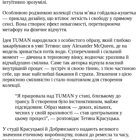
інтуїтивно зрозумілі.
Особливою родзинкою колекції стала м’яка гойдалка-кушетка
— приклад дизайну, що втілює легкість і свободу у прямому
сенсі. Вона створює ефект невагомості, перетворюючи
метафору на фізичне відчуття.
Ідея TUMAN народилася з особистого образу, який глибоко
закарбувався в уяві Тетяни: шоу Alexander McQueen, де на
модель зривається потік води. Суперечливий і сильний
момент — дівчина в терновому вінку, водночас уразлива й
відчайдушно смілива. Саме так авторка відчула власний
внутрішній процес — зустріч зі своєю тінню, з тією частиною
себе, що знає найглибші бажання й страхи. Зіткнення з цією
первісною сміливістю і стало поштовхом для створення
колекції.
“Я працювала над TUMAN у стані, близькому до
трансу. Її створення було інстинктивним, майже
підсвідомим. Образ мавок — диких, вільних,
чесних у своїй вразливості — став центральним у
цьому процесі”, — розповідає Тетяна Красуцька.
У студії Красуцької й Добрянського надають великого
значення етичному виробництву, повазі до ремесла та часу,