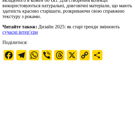
вкладеного в кожен об’єкт. Для створення колекції
використовуються натуральні, довговічні матеріали, що мають
здатність красиво старішати, розкриваючи свою справжню
текстуру з роками.
Читайте також:
Дизайн 2025: як старі тренди змінюють
сучасні інтер’єри
Поділитися:
Facebook
Telegram
WhatsApp
Viber
Threads
X
Copy
Поділитися
Link