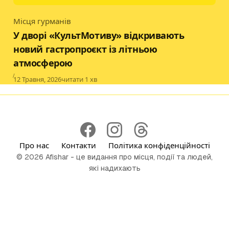
Місця гурманів
Category
У дворі «КультМотиву» відкривають
новий гастропроєкт із літньою
атмосферою
Published
12 Травня, 2026
читати 1 хв
Про нас
Контакти
Політика конфіденційності
© 2026 Afishar - це видання про місця, події та людей,
які надихають