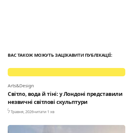
ВАС ТАКОЖ МОЖУТЬ ЗАЦІКАВИТИ ПУБЛІКАЦІЇ:
Arts&Design
Category
Світло, вода й тіні: у Лондоні представили
незвичні світлові скульптури
Published
7 Травня, 2026
читати 1 хв