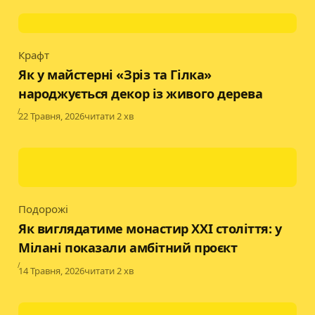
Крафт
Category
Як у майстерні «Зріз та Гілка»
народжується декор із живого дерева
Published
22 Травня, 2026
читати 2 хв
Подорожі
Category
Як виглядатиме монастир XXI століття: у
Мілані показали амбітний проєкт
Published
14 Травня, 2026
читати 2 хв