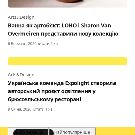
Arts&Design
Category
Ванна як артоб’єкт: LOHO і Sharon Van
Overmeiren представили нову колекцію
Published
6 Березня, 2026
читати 2 хв
Arts&Design
Category
Українська команда Expolight створила
авторський проєкт освітлення у
брюссельському ресторані
Published
9 Січня, 2026
читати 1 хв
Вибір редакції
Найпопулярніше