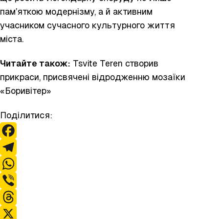
пам’яткою модернізму, а й активним
учасником сучасного культурного життя
міста.
Читайте також:
Tsvite Teren
створив
прикраси, присвячені відродженню мозаїки
«Боривітер»
Поділитися:
F
a
T
c
e
W
e
l
h
V
b
e
a
i
T