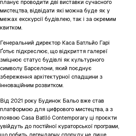
планує проводити дві виставки сучасного
мистецтва, відвідати які можна буде як у
межах екскурсії будівлею, так і за окремим
квитком.
Генеральний директор Каса Батльйо Гарі
Ґотьє підкреслює, що відкриття галереї
зміцнює статус будівлі як культурного
символу Барселони, який поєднує
збереження архітектурної спадщини з
інноваційним розвитком.
Від 2021 року Будинок Бальо вже став
платформою для цифрового мистецтва, а з
появою Casa Batlló Contemporary ці проєкти
увійдуть до постійної кураторської програми,
що робить легендарну споруду не лише