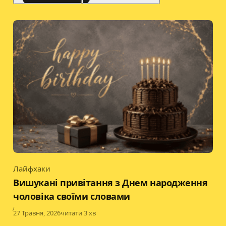
Лайфхаки
Category
Вишукані привітання з Днем народження
чоловіка своїми словами
Published
27 Травня, 2026
читати 3 хв