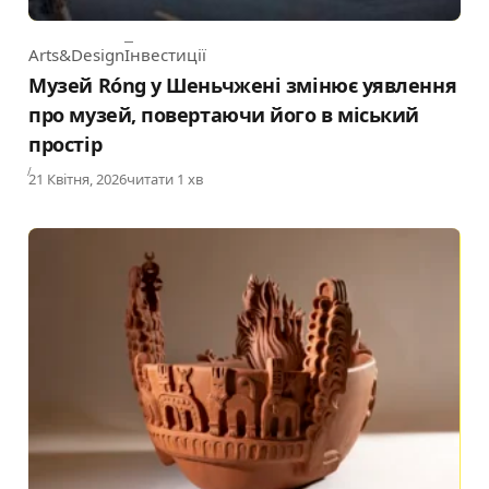
Arts&Design
Інвестиції
Category
Музей Róng у Шеньчжені змінює уявлення
про музей, повертаючи його в міський
простір
Published
21 Квітня, 2026
читати 1 хв