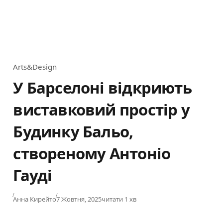
Arts&Design
Category
У Барселоні відкриють
виставковий простір у
Будинку Бальо,
створеному Антоніо
Гауді
Published
Анна Кирейто
7 Жовтня, 2025
читати 1 хв