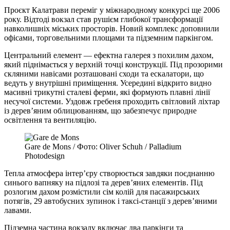
Проєкт Калатрави переміг у міжнародному конкурсі ще 2006
року. Відтоді вокзал став рушієм глибокої трансформації
навколишніх міських просторів. Новий комплекс доповнили
офісами, торговельними площами та підземним паркінгом.
Центральний елемент — ефектна галерея з похилим дахом,
який піднімається у верхній точці конструкції. Під прозорими
скляними навісами розташовані сходи та ескалатори, що
ведуть у внутрішні приміщення. Усередині відкрито видно
масивні трикутні сталеві ферми, які формують плавні лінії
несучої системи. Уздовж гребеня проходить світловий ліхтар
із дерев’яним облицюванням, що забезпечує природне
освітлення та вентиляцію.
Gare de Mons / Фото: Oliver Schuh / Palladium
Photodesign
Тепла атмосфера інтер’єру створюється завдяки поєднанню
синього вапняку на підлозі та дерев’яних елементів. Під
розлогим дахом розмістили сім колій для пасажирських
потягів, 29 автобусних зупинок і таксі-станції з дерев’яними
лавами.
Підземна частина вокзалу включає два паркінги та