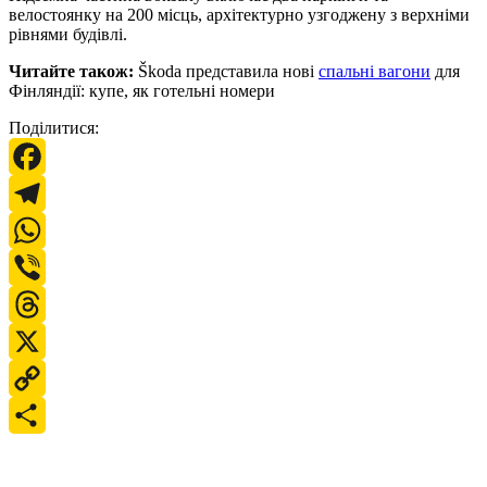
велостоянку на 200 місць, архітектурно узгоджену з верхніми
рівнями будівлі.
Читайте також:
Škoda представила нові
спальні вагони
для
Фінляндії: купе, як готельні номери
Поділитися:
Facebook
Telegram
WhatsApp
Viber
Threads
X
Copy
Link
Поділитися