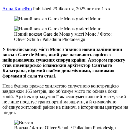
Анна Кирейто
Published
29 Жовтня, 2025
читати 1 хв
Новий вокзал Gare de Mons у місті Монс / Фото:
Oliver Schuh / Palladium Photodesign
У бельгійському місті Монс з’явився новий залізничний
вокзал Gare de Mons, який уже називають однією з
найвражаючих сучасних споруд країни. Автором проєкту
став швейцарсько-іспанський архітектор Сантьяго
Калатрава, відомий своїми динамічними, «живими»
формами зі скла та сталі.
Нова будівля вражає хвилястою силуетною конструкцією
завдовжки 165 метрів, що об’єднує місто по обидва боки
колій. Архітектор задумав її як «монументальний міст», який
не лише поєднує транспортні маршрути, а й символічно
об’єднує житловий район на півночі з історичним центром на
півдні.
Вокзал / Фото: Oliver Schuh / Palladium Photodesign