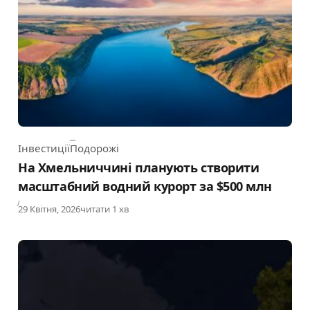
Інвестиції
Подорожі
Category
На Хмельниччині планують створити
масштабний водний курорт за $500 млн
Published
29 Квітня, 2026
читати 1 хв