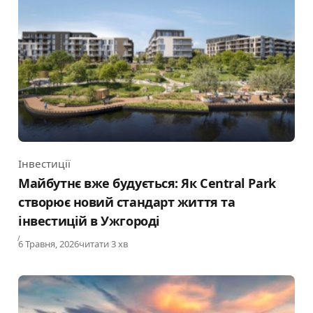
Інвестиції
Category
Майбутнє вже будується: Як Central Park
створює новий стандарт життя та
інвестицій в Ужгороді
Published
6 Травня, 2026
читати 3 хв