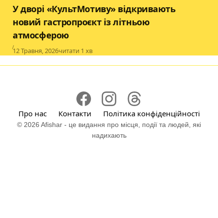
Category
У дворі «КультМотиву» відкривають
новий гастропроєкт із літньою
атмосферою
Published
12 Травня, 2026
читати 1 хв
Про нас
Контакти
Політика конфіденційності
© 2026 Afishar - це видання про місця, події та людей, які
надихають