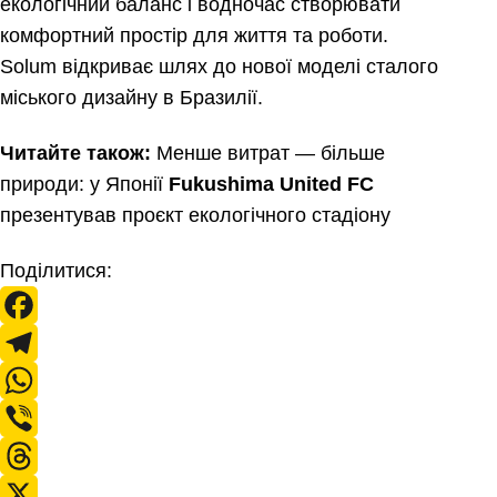
екологічний баланс і водночас створювати
комфортний простір для життя та роботи.
Solum відкриває шлях до нової моделі сталого
міського дизайну в Бразилії.
Читайте також:
Менше витрат — більше
природи: у Японії
Fukushima United FC
презентував проєкт екологічного стадіону
Поділитися:
F
a
T
c
e
W
e
l
h
V
b
e
a
i
T