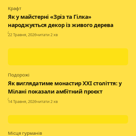
Крафт
Category
Як у майстерні «Зріз та Гілка»
народжується декор із живого дерева
Published
22 Травня, 2026
читати 2 хв
Подорожі
Category
Як виглядатиме монастир XXI століття: у
Мілані показали амбітний проєкт
Published
14 Травня, 2026
читати 2 хв
Місця гурманів