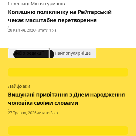
Інвестиції
Місця гурманів
Category
Колишню поліклініку на Рейтарській
чекає масштабне перетворення
Published
28 Квітня, 2026
читати 1 хв
Вибір редакції
Найпопулярніше
Лайфхаки
Category
Вишукані привітання з Днем народження
чоловіка своїми словами
Published
27 Травня, 2026
читати 3 хв