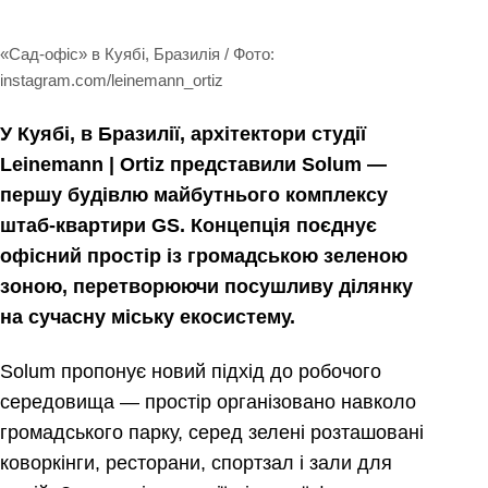
«Сад-офіс» в Куябі, Бразилія / Фото:
instagram.com/leinemann_ortiz
У Куябі, в Бразилії, архітектори студії
Leinemann | Ortiz представили Solum —
першу будівлю майбутнього комплексу
штаб-квартири GS. Концепція поєднує
офісний простір із громадською зеленою
зоною, перетворюючи посушливу ділянку
на сучасну міську екосистему.
Solum пропонує новий підхід до робочого
середовища — простір організовано навколо
громадського парку, серед зелені розташовані
коворкінги, ресторани, спортзал і зали для