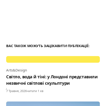
ВАС ТАКОЖ МОЖУТЬ ЗАЦІКАВИТИ ПУБЛІКАЦІЇ:
Arts&Design
Category
Світло, вода й тіні: у Лондоні представили
незвичні світлові скульптури
Published
7 Травня, 2026
читати 1 хв