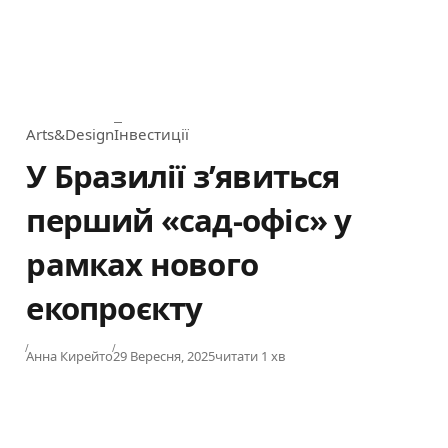
Arts&Design
Інвестиції
Category
У Бразилії з’явиться
перший «сад-офіс» у
рамках нового
екопроєкту
Published
Анна Кирейто
29 Вересня, 2025
читати 1 хв