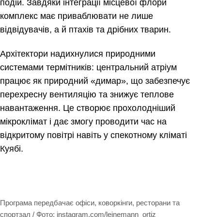
подій. Завдяки інтеграції місцевої флори
комплекс має приваблювати не лише
відвідувачів, а й птахів та дрібних тварин.
Архітектори надихнулися природними
системами термітників: центральний атріум
працює як природний «димар», що забезпечує
перехресну вентиляцію та знижує теплове
навантаження. Це створює прохолодніший
мікроклімат і дає змогу проводити час на
відкритому повітрі навіть у спекотному кліматі
Куябі.
Програма передбачає офіси, коворкінги, ресторани та
спортзал / Фото: instagram.com/leinemann_ortiz