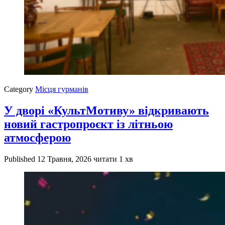
Category
Місця гурманів
У дворі «КультМотиву» відкривають
новий гастропроєкт із літньою
атмосферою
Published
12 Травня, 2026
читати 1 хв