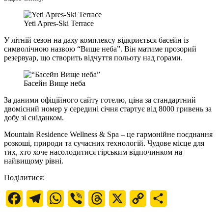
Yeti Apres-Ski Terrace
У літній сезон на даху комплексу відкриється басейн із
символічною назвою “Вище неба”. Він матиме прозорий
резервуар, що створить відчуття польоту над горами.
Басейн Вище неба
За даними офіційного сайту готелю, ціна за стандартний
двомісний номер у середині січня стартує від 8000 гривень за
добу зі сніданком.
Mountain Residence Wellness & Spa – це гармонійне поєднання
розкоші, природи та сучасних технологій. Чудове місце для
тих, хто хоче насолодитися гірським відпочинком на
найвищому рівні.
Поділитися:
Facebook
Telegram
WhatsApp
Viber
Threads
X
Copy
Поділитися
Link