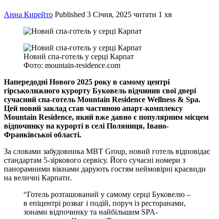
Анна Кирейто
Published
3 Січня, 2025
читати 1 хв
Новий спа-готель у серці Карпат
Фото: mountain-residence.com
Напередодні Нового 2025 року в самому центрі
гірськолижного курорту Буковель відчинив свої двері
сучасний спа-готель Mountain Residence Wellness & Spa.
Цей новий заклад став частиною апарт-комплексу
Mountain Residence, який вже давно є популярним місцем
відпочинку на курорті в селі Поляниця, Івано-
Франківської області.
За словами забудовника MBT Group, новий готель відповідає
стандартам 5-зіркового сервісу. Його сучасні номери з
панорамними вікнами дарують гостям неймовірні краєвиди
на величні Карпати.
“Готель розташований у самому серці Буковелю –
в епіцентрі розваг і подій, поруч із ресторанами,
зонами відпочинку та найбільшим SPA-