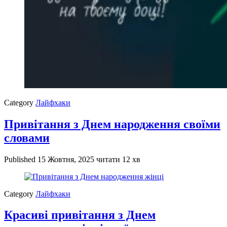
Category
Лайфхаки
Привітання з Днем народження своїми
словами
Published
15 Жовтня, 2025
читати 12 хв
Category
Лайфхаки
Красиві привітання з Днем