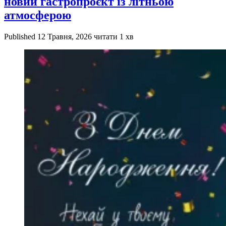
новий гастропроєкт із літньою
атмосферою
Published
12 Травня, 2026
читати 1 хв