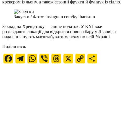
крекером із льону, а також сезонні фрукти й фундук із сіллю.
Закуски / Фото: instagram.com/kyi.bar.tsum
Заклад на Хрещатику — лише початок. У KYI вже
розглядають локації для відкриття нового бару у Львові, а
надалі планують масштабувати мережу по всій Україні.
Поділитися:
Facebook
Telegram
WhatsApp
Viber
Threads
X
Copy
Поділитися
Link