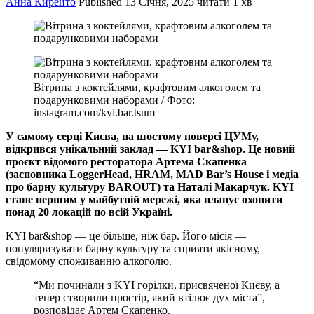
Анна Кирейто
Published
13 Січня, 2025
читати 1 хв
Вітрина з коктейлями, крафтовим алкоголем та
подарунковими наборами / Фото:
instagram.com/kyi.bar.tsum
У самому серці Києва, на шостому поверсі ЦУМу,
відкрився унікальний заклад — KYI bar&shop. Це новий
проєкт відомого ресторатора Артема Скапенка
(засновника LoggerHead, HRAM, MAD Bar’s House і медіа
про барну культуру BAROUT) та Наталі Макарчук. KYI
стане першим у майбутній мережі, яка планує охопити
понад 20 локацій по всій Україні.
KYI bar&shop — це більше, ніж бар. Його місія —
популяризувати барну культуру та сприяти якісному,
свідомому споживанню алкоголю.
“Ми починали з KYI горілки, присвяченої Києву, а
тепер створили простір, який втілює дух міста”, —
розповідає Артем Скапенко.