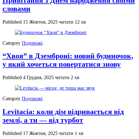
Привітання з Днем народження своїми
словами
Published
15 Жовтня, 2025
читати 12 хв
Category
Подорожі
“Хвоя” в Дземброні: новий будиночок,
у який хочеться повертатися знову
Published
4 Грудня, 2025
читати 2 хв
Category
Подорожі
Levitacia: коли дім відривається від
землі, а ти — від турбот
Published
17 Жовтня, 2025
читати 1 хв