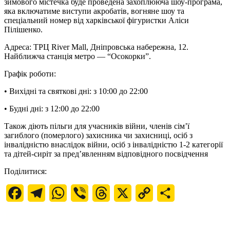
зимового містечка буде проведена захоплююча шоу-програма,
яка включатиме виступи акробатів, вогняне шоу та
спеціальний номер від харківської фігуристки Аліси
Пілішенко.
Адреса: ТРЦ River Mall, Дніпровська набережна, 12.
Найближча станція метро — “Осокорки”.
Графік роботи:
• Вихідні та святкові дні: з 10:00 до 22:00
• Будні дні: з 12:00 до 22:00
Також діють пільги для учасників війни, членів сім’ї
загиблого (померлого) захисника чи захисниці, осіб з
інвалідністю внаслідок війни, осіб з інвалідністю 1-2 категорії
та дітей-сиріт за пред’явленням відповідного посвідчення
Поділитися:
Facebook
Telegram
WhatsApp
Viber
Threads
X
Copy
Поділитися
Link