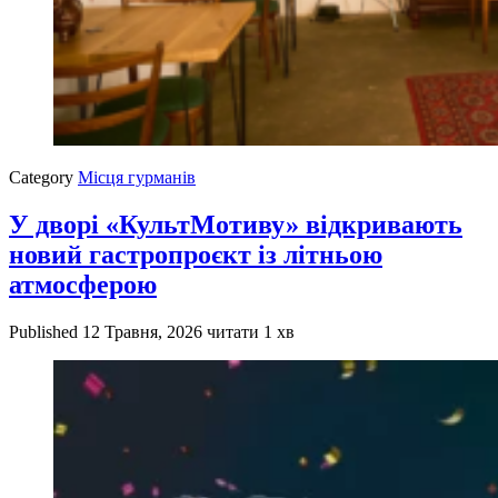
Category
Місця гурманів
У дворі «КультМотиву» відкривають
новий гастропроєкт із літньою
атмосферою
Published
12 Травня, 2026
читати 1 хв