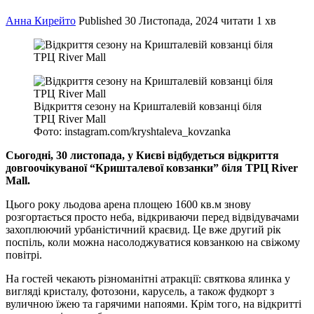
Анна Кирейто
Published
30 Листопада, 2024
читати 1 хв
Відкриття сезону на Кришталевій ковзанці біля
ТРЦ River Mall
Фото: instagram.com/kryshtaleva_kovzanka
Сьогодні, 30 листопада, у Києві відбудеться відкриття
довгоочікуваної “Кришталевої ковзанки” біля ТРЦ River
Mall.
Цього року льодова арена площею 1600 кв.м знову
розгортається просто неба, відкриваючи перед відвідувачами
захоплюючий урбаністичний краєвид. Це вже другий рік
поспіль, коли можна насолоджуватися ковзанкою на свіжому
повітрі.
На гостей чекають різноманітні атракції: святкова ялинка у
вигляді кристалу, фотозони, карусель, а також фудкорт з
вуличною їжею та гарячими напоями. Крім того, на відкритті