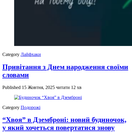
Category
Лайфхаки
Привітання з Днем народження своїми
словами
Published
15 Жовтня, 2025
читати 12 хв
Category
Подорожі
“Хвоя” в Дземброні: новий будиночок,
у який хочеться повертатися знову