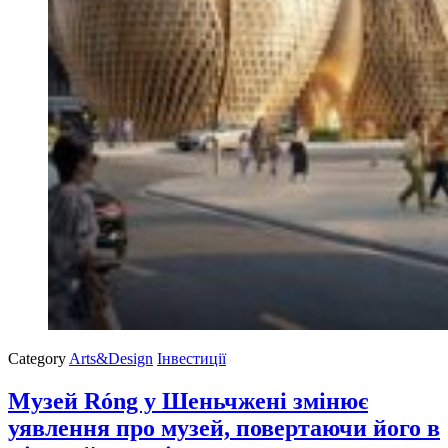
Category
Arts&Design
Інвестиції
Музей Róng у Шеньчжені змінює
уявлення про музей, повертаючи його в