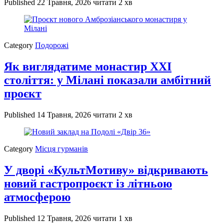
Published
22 Травня, 2026
читати 2 хв
Category
Подорожі
Як виглядатиме монастир XXI
століття: у Мілані показали амбітний
проєкт
Published
14 Травня, 2026
читати 2 хв
Category
Місця гурманів
У дворі «КультМотиву» відкривають
новий гастропроєкт із літньою
атмосферою
Published
12 Травня, 2026
читати 1 хв