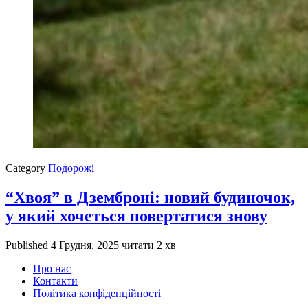
Category
Подорожі
“Хвоя” в Дземброні: новий будиночок,
у який хочеться повертатися знову
Published
4 Грудня, 2025
читати 2 хв
Про нас
Контакти
Політика конфіденційності