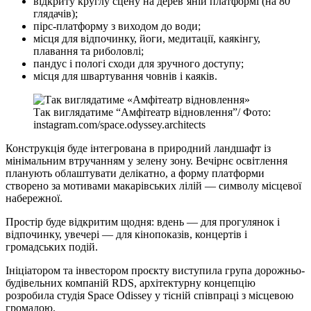
відкриту круглу сцену на дерев’яній платформі (на 80
глядачів);
пірс-платформу з виходом до води;
місця для відпочинку, йоги, медитації, каякінгу,
плавання та риболовлі;
пандус і пологі сходи для зручного доступу;
місця для швартування човнів і каяків.
Так виглядатиме “Амфітеатр відновлення”/ Фото:
instagram.com/space.odyssey.architects
Конструкція буде інтегрована в природний ландшафт із
мінімальним втручанням у зелену зону. Вечірнє освітлення
планують облаштувати делікатно, а форму платформи
створено за мотивами макарівських лілій — символу місцевої
набережної.
Простір буде відкритим щодня: вдень — для прогулянок і
відпочинку, увечері — для кінопоказів, концертів і
громадських подій.
Ініціатором та інвестором проєкту виступила група дорожньо-
будівельних компаній RDS, архітектурну концепцію
розробила студія Space Odissey у тісній співпраці з місцевою
громадою.