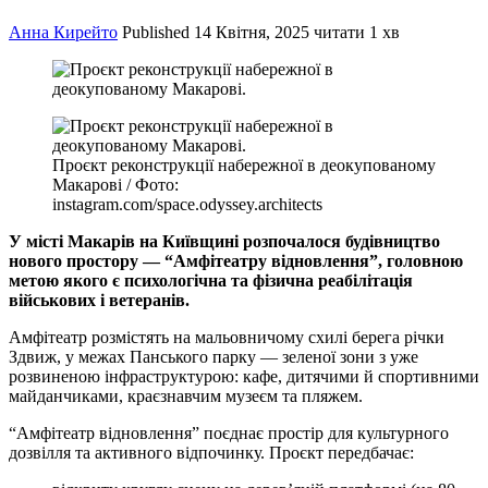
Анна Кирейто
Published
14 Квітня, 2025
читати 1 хв
Проєкт реконструкції набережної в деокупованому
Макарові / Фото:
instagram.com/space.odyssey.architects
У місті Макарів на Київщині розпочалося будівництво
нового простору — “Амфітеатру відновлення”, головною
метою якого є психологічна та фізична реабілітація
військових і ветеранів.
Амфітеатр розмістять на мальовничому схилі берега річки
Здвиж, у межах Панського парку — зеленої зони з уже
розвиненою інфраструктурою: кафе, дитячими й спортивними
майданчиками, краєзнавчим музеєм та пляжем.
“Амфітеатр відновлення” поєднає простір для культурного
дозвілля та активного відпочинку. Проєкт передбачає: