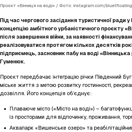
Проєкт «Вінниця на воді» / Фото: instagram.com/bluetfloating
Під час чергового засідання туристичної ради у
концепцію амбітного урбаністичного проєкту «Ві
після завершення війни, за наявності фінансуван
реалізовуватися протягом кількох десятків рокі
підприємець, засновник пабу на воді «Вінницька
Гуменюк.
Проєкт передбачає інтеграцію річки Південний Бу
міське життя з метою розвитку гостинності, рекреац
дозвілля. Його концепція об’єднує:
Плаваюче місто («Місто на воді») – багатофун
із просторами для відпочинку, проживання, торг
Аквапарк «Вишенське озеро» та реабілітаційни