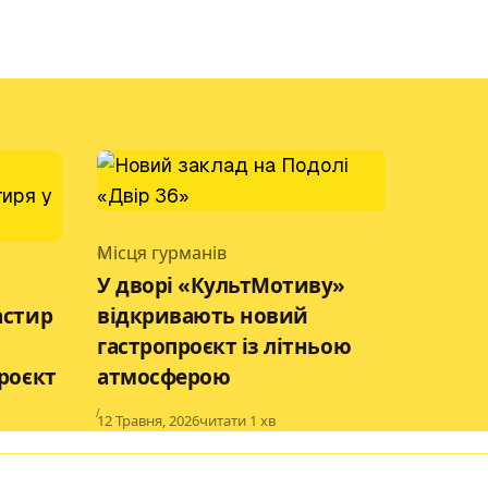
Місця гурманів
Category
У дворі «КультМотиву»
астир
відкривають новий
гастропроєкт із літньою
роєкт
атмосферою
Published
12 Травня, 2026
читати 1 хв