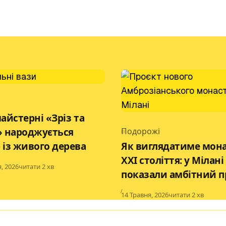
ry
майстерні «Зріз та
» народжується
Подорожі
Category
 із живого дерева
Як виглядатиме мон
XXI століття: у Мілані
d
, 2026
читати 2 хв
показали амбітний п
Published
14 Травня, 2026
читати 2 хв