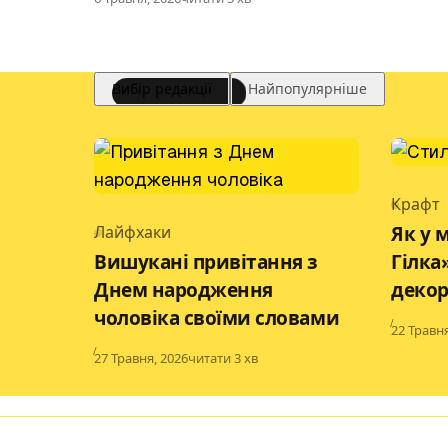
Вибір редакції
Найпопулярніше
Крафт
Catego
Лайфхаки
Як у 
Category
Вишукані привітання з
Гілка
Днем народження
декор
чоловіка своїми словами
Publishe
22 Травня
Published
27 Травня, 2026
читати 3 хв