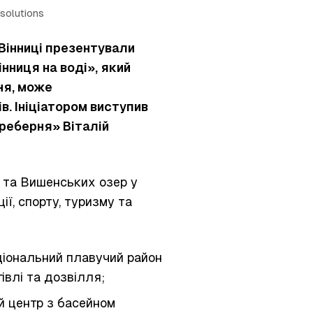
solutions
 Вінниці презентували
нниця на воді», який
ня, може
в. Ініціатором виступив
 реберня» Віталій
г та Вишенських озер у
ії, спорту, туризму та
кціональний плавучий район
івлі та дозвілля;
й центр з басейном