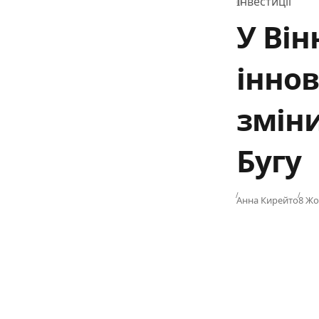
Інвестиції
Category
У Він
іннов
змін
Бугу
Publ
Анна Кирейто
8 Жо