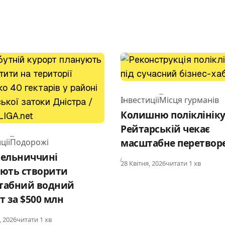
Інвестиції
Місця гурманів
Category
Колишню поліклініку
Рейтарській чекає
ції
Подорожі
масштабне перетвор
ry
мельниччині
Published
28 Квітня, 2026
читати 1 хв
ють створити
табний водний
т за $500 млн
d
, 2026
читати 1 хв