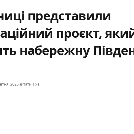
ниці представили
аційний проєкт, яки
ить набережну Півде
ished
втня, 2025
читати 1 хв