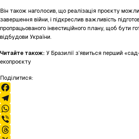
Він також наголосив, що реалізація проєкту можл
завершення війни, і підкреслив важливість підгот
пропрацьованого інвестиційного плану, щоб бути г
відбудови України.
Читайте також:
У Бразилії з’явиться перший
«сад
екопроєкту
Поділитися:
F
a
T
c
e
W
e
l
h
V