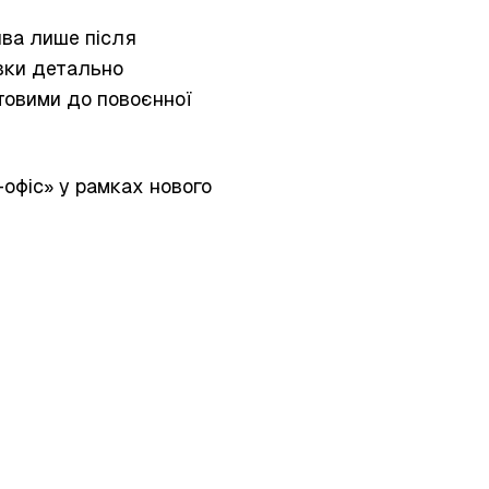
ива лише після
овки детально
отовими до повоєнної
-офіс»
у рамках нового