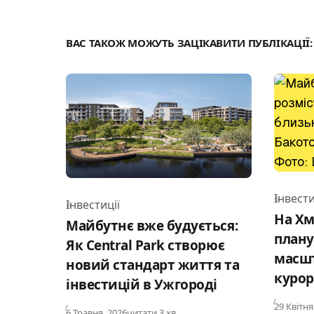
ВАС ТАКОЖ МОЖУТЬ ЗАЦІКАВИТИ ПУБЛІКАЦІЇ:
Інвести
Інвестиції
Catego
Category
На Х
Майбутнє вже будується:
плану
Як Central Park створює
масш
новий стандарт життя та
курор
інвестицій в Ужгороді
Publishe
29 Квітня
Published
6 Травня, 2026
читати 3 хв