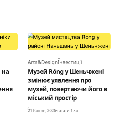
Arts&Design
Інвестиції
Category
 на
Музей Róng у Шеньчжені
змінює уявлення про
ення
музей, повертаючи його в
міський простір
Published
21 Квітня, 2026
читати 1 хв