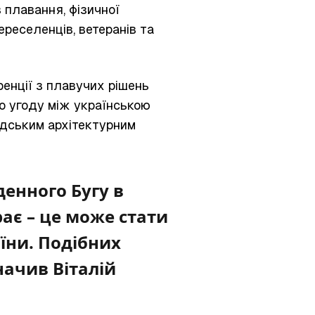
 плавання, фізичної
ереселенців, ветеранів та
енції з плавучих рішень
но угоду між українською
ндським архітектурним
енного Бугу в
рає – це може стати
аїни. Подібних
начив Віталій