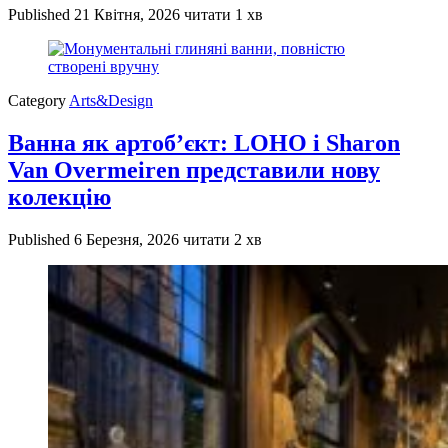
Published
21 Квітня, 2026
читати 1 хв
Category
Arts&Design
Ванна як артоб’єкт: LOHO і Sharon
Van Overmeiren представили нову
колекцію
Published
6 Березня, 2026
читати 2 хв