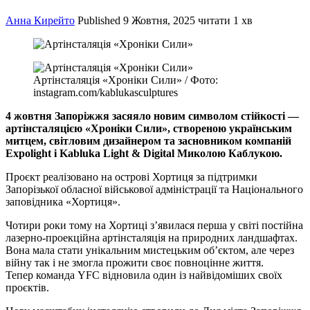
Анна Кирейто
Published
9 Жовтня, 2025
читати 1 хв
Артінсталяція «Хроніки Сили» / Фото:
instagram.com/kablukasculptures
4 жовтня Запоріжжя засяяло новим символом стійкості —
артінсталяцією «Хроніки Сили», створеною українським
митцем, світловим дизайнером та засновником компаній
Expolight і Kabluka Light & Digital Миколою Каблукою.
Проєкт реалізовано на острові Хортиця за підтримки
Запорізької обласної військової адміністрації та Національного
заповідника «Хортиця».
Чотири роки тому на Хортиці з’явилася перша у світі постійна
лазерно-проекційна артінсталяція на природних ландшафтах.
Вона мала стати унікальним мистецьким об’єктом, але через
війну так і не змогла прожити своє повноцінне життя.
Тепер команда YFC відновила один із найвідоміших своїх
проєктів.