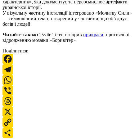
характерник», яка документує та переосмислює артефакти
української історії.
У візуальну частину інсталяції інтегровано «Молитву Сили»
— символічний текст, створений у час війни, що об’єднує
богів і людей.
Читайте також:
Tsvite Teren створив
прикраси
, присвячені
відродженню мозаїки «Боривітер»
Поділитися:
Facebook
Telegram
WhatsApp
Viber
Threads
X
Copy