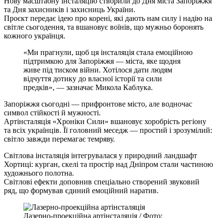
Нову масштабну інсталяцію створили до Дня міста Запоріжжя
та Дня захисників і захисниць України.
Проєкт передає ідею про корені, які дають нам силу і надію на
світле сьогодення, та вшановує воїнів, що мужньо боронять
кожного українця.
«Ми прагнули, щоб ця інсталяція стала емоційною
підтримкою для Запоріжжя — міста, яке щодня
живе під тиском війни. Хотілося дати людям
відчуття дотику до власної історії та сили
предків», — зазначає Микола Каблука.
Запоріжжя сьогодні — прифронтове місто, але водночас
символ стійкості й мужності.
Артінсталяція «Хроніки Сили» вшановує хоробрість регіону
та всіх українців. Її головний меседж — простий і зрозумілий:
світло завжди перемагає темряву.
Світлова інсталяція інтегрувалася у природний ландшафт
Хортиці: курган, скелі та простір над Дніпром стали частиною
художнього полотна.
Світлові ефекти доповнив спеціально створений звуковий
ряд, що формував єдиний емоційний наратив.
Лазерно-проекційна артінсталяція / Фото: