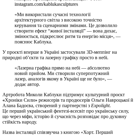
instagram.com/kablukasculptures
«Ми використали сучасні технології
архітектурного світла з високою точністю
керування та сценарними змінами. Це дозволило
створити ефект “живої інсталяції” — вона дихає,
змінюється, підкреслює ритм та енергію місця», —
пояснює Каблука.
У проєкті вперше в Україні застосували 3D-меппінг на
природні об’єкти та лазерну графіку просто в небі.
«Лазерна графіка прямо на небі — абсолютно
новий прийом. Ми створили суперпотужний
лазер, аналогів якому в Україні ще не було», —
додає автор.
Артробота Миколи Каблуки підтримує культурний проєкт
«
Хроніки Сили
»
режисерів та продюсерів Ольги Навроцької й
Алана Бадоєва, створений у партнерстві з
Expolight
.
Це перший український фентезі-всесвіт про українську силу,
що через міфи, історію й сучасність розповідає про духовну
стійкість народу.
Назва інсталяції співзвучна з книгою «Хорт. Перший