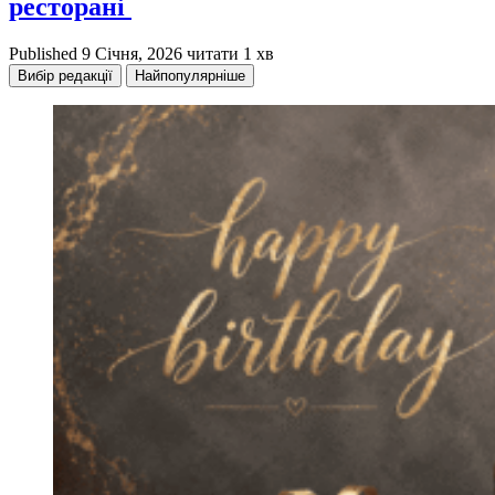
ресторані
Published
9 Січня, 2026
читати 1 хв
Вибір редакції
Найпопулярніше