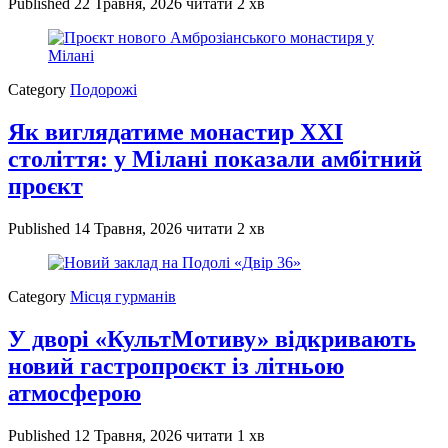
Published
22 Травня, 2026
читати 2 хв
Category
Подорожі
Як виглядатиме монастир XXI
століття: у Мілані показали амбітний
проєкт
Published
14 Травня, 2026
читати 2 хв
Category
Місця гурманів
У дворі «КультМотиву» відкривають
новий гастропроєкт із літньою
атмосферою
Published
12 Травня, 2026
читати 1 хв