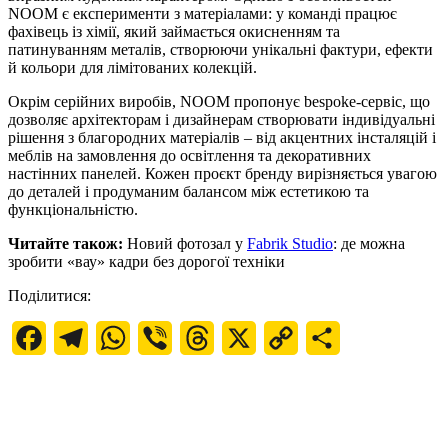
NOOM є експерименти з матеріалами: у команді працює
фахівець із хімії, який займається окисненням та
патинуванням металів, створюючи унікальні фактури, ефекти
й кольори для лімітованих колекцій.
Окрім серійних виробів, NOOM пропонує bespoke-сервіс, що
дозволяє архітекторам і дизайнерам створювати індивідуальні
рішення з благородних матеріалів – від акцентних інсталяцій і
меблів на замовлення до освітлення та декоративних
настінних панелей. Кожен проєкт бренду вирізняється увагою
до деталей і продуманим балансом між естетикою та
функціональністю.
Читайте також:
Новий фотозал у
Fabrik Studio
: де можна
зробити «вау» кадри без дорогої техніки
Поділитися:
Facebook
Telegram
WhatsApp
Viber
Threads
X
Copy
Поділитися
Link