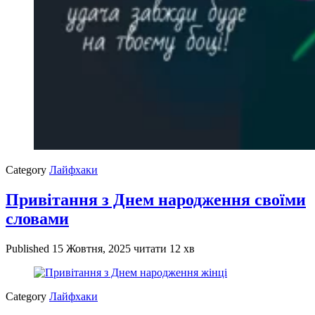
Category
Лайфхаки
Привітання з Днем народження своїми
словами
Published
15 Жовтня, 2025
читати 12 хв
Category
Лайфхаки