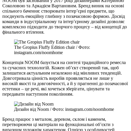
NOOM був заснований у 2017 році дизайнерами Катериною
Соколовою та Аркадієм Вартановим. Бренд виник на основі
спільного бачення: створювати інтер’єрні предмети, що
поєднують емоційну глибину з позачасовою формою. Досвід
команди в індустріальному та інтер’єрному дизайні дозволяє
комплексно підходити до творчого процесу – від концепції до
фінального втілення.
The Gropius Fluffy Edition chair / Фото:
instagram.com/noomhome
Концепція NOOM базується на синтезі традиційного ремесла
та сучасних технологій. Кожен об’єкт створений так, щоб
залишатися актуальним незалежно від мінливих тенденцій.
Довготривала цінність виробів проявляється не лише у
високій якості та довговічності, а й у прагненні до позачасової
естетики – це речі, які хочеться зберігати, цінувати та
передавати наступним поколінням.
Дизайн від Noom / Фото: instagram.com/noomhome
Бренд працює з металом, деревом, склом і каменем,
перетворюючи ці матеріали на функціональні об’єкти з
виразним художнім характером. Однією з особливостей