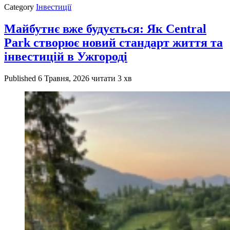
Category
Інвестиції
Майбутнє вже будується: Як Central
Park створює новий стандарт життя та
інвестицій в Ужгороді
Published
6 Травня, 2026
читати 3 хв