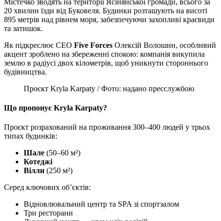
Містечко зводять на території Ясінянської громади, всього за
20 хвилин їзди від Буковеля. Будинки розташують на висоті
895 метрів над рівнем моря, забезпечуючи захопливі краєвиди
та затишок.
Як підкреслює CEO
Five Forces
Олексій Волошин, особливий
акцент зроблено на збереженні спокою: компанія викупила
землю в радіусі двох кілометрів, щоб уникнути стороннього
будівництва.
Проєкт Kryla Karpaty / Фото: надано пресслужбою
Що пропонує Kryla Karpaty?
Проєкт розрахований на проживання 300–400 людей у трьох
типах будинків:
Шале
(50–60 м²)
Котеджі
Вілли
(250 м²)
Серед ключових об’єктів:
Відновлювальний центр та SPA зі спортзалом
Три ресторани