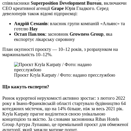
співвласники
Superposition
Development
Bureau
, включаючи
СЕО креативної агенції
Grape
Юрія Гладкого. Серед
девелоперів також відомі підприємці:
Андрій Семанів
: власник групи компаній «Альянс» та
готелю
Hay
Остап Павлюк
: засновник
Growness Group
, яка
експортує лікарську сировину
План окупності проєкту — 10–12 років, з розрахунком на
маржинальність 10–12%.
Проєкт Kryla Karpaty / Фото: надано пресслужбою
Що кажуть експерти?
Ринок курортної нерухомості активно зростає: з лютого 2022
року в Івано-Франківській області стартувало будівництво 64
котеджних містечок, що на 14% більше, ніж за весь 2021 рік.
Kryla Karpaty прагне виділитися своєю унікальною
концепцією та якістю. За словами засновника Ribas Hotels
Group Артура Лупашко, це преміальний проєкт для обмеженої
аудиторії, який завжди матиме попит.