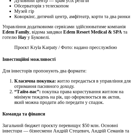
Духовний центр — храм усіх релігій
Обсерваторія з телескопом
Музей гір
Коворкінг, дитячий центр, амфітеатр, корти та два ринки
Управління додатковими сервісами здійснюватиме компанія
Edem
Family
, відома завдяки
Edem
Resort
Medical
& SPA
та
готелю
Hay
у Буковелі.
Проєкт Kryla Karpaty / Фото: надано пресслужбою
Інвестиційні можливості
Для інвесторів пропонують два формати:
Класична покупка:
житло передається в управління для
отримання пасивного доходу.
“Тайм-пас”:
покупка права користування житлом на
мінімум тиждень на рік, що оформлюється як актив,
який можна продати або передати у спадок.
Команда та фінанси
Загальний бюджет проєкту перевищує $50 млн. Основні
інвестори — бізнесмени Андрій Стецевич, Андрій Семанів та