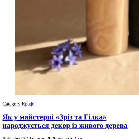
Category
Крафт
Як у майстерні «Зріз та Гілка»
народжується декор із живого дерева
Published
22 Травня, 2026
читати 2 хв