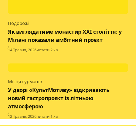
Подорожі
Category
Як виглядатиме монастир XXI століття: у
Мілані показали амбітний проєкт
Published
14 Травня, 2026
читати 2 хв
Місця гурманів
Category
У дворі «КультМотиву» відкривають
новий гастропроєкт із літньою
атмосферою
Published
12 Травня, 2026
читати 1 хв