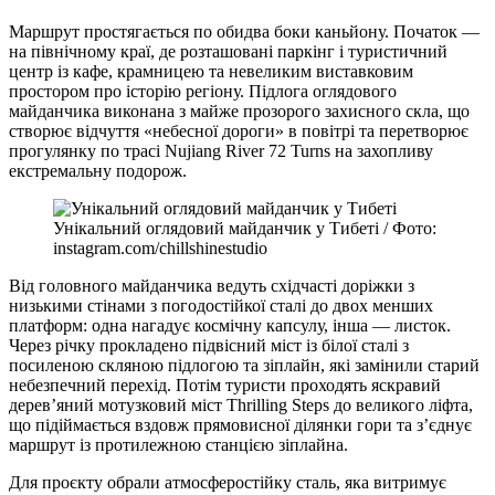
Маршрут простягається по обидва боки каньйону. Початок —
на північному краї, де розташовані паркінг і туристичний
центр із кафе, крамницею та невеликим виставковим
простором про історію регіону. Підлога оглядового
майданчика виконана з майже прозорого захисного скла, що
створює відчуття «небесної дороги» в повітрі та перетворює
прогулянку по трасі Nujiang River 72 Turns на захопливу
екстремальну подорож.
Унікальний оглядовий майданчик у Тибеті / Фото:
instagram.com/chillshinestudio
Від головного майданчика ведуть східчасті доріжки з
низькими стінами з погодостійкої сталі до двох менших
платформ: одна нагадує космічну капсулу, інша — листок.
Через річку прокладено підвісний міст із білої сталі з
посиленою скляною підлогою та зіплайн, які замінили старий
небезпечний перехід. Потім туристи проходять яскравий
дерев’яний мотузковий міст Thrilling Steps до великого ліфта,
що підіймається вздовж прямовисної ділянки гори та з’єднує
маршрут із протилежною станцією зіплайна.
Для проєкту обрали атмосферостійку сталь, яка витримує