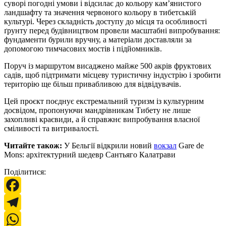
суворі погодні умови і відсилає до кольору кам’янистого
ландшафту та значення червоного кольору в тибетській
культурі. Через складність доступу до місця та особливості
ґрунту перед будівництвом провели масштабні випробування:
фундаменти бурили вручну, а матеріали доставляли за
допомогою тимчасових мостів і підйомників.
Поруч із маршрутом висаджено майже 500 акрів фруктових
садів, щоб підтримати місцеву туристичну індустрію і зробити
територію ще більш привабливою для відвідувачів.
Цей проєкт поєднує екстремальний туризм із культурним
досвідом, пропонуючи мандрівникам Тибету не лише
захопливі краєвиди, а й справжнє випробування власної
сміливості та витривалості.
Читайте також:
У Бельгії відкрили новий
вокзал
Gare de
Mons: архітектурний шедевр Сантьяго Калатрави
Поділитися:
Facebook
Telegram