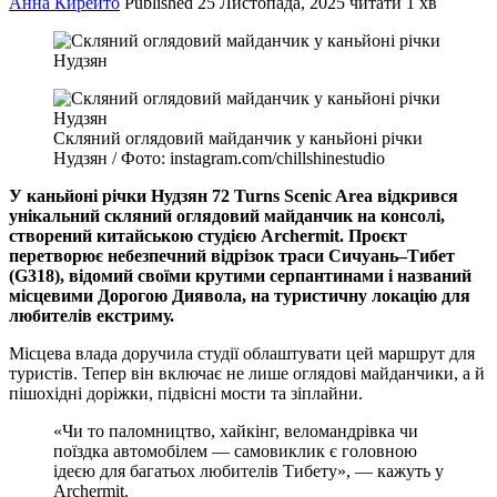
Анна Кирейто
Published
25 Листопада, 2025
читати 1 хв
Скляний оглядовий майданчик у каньйоні річки
Нудзян / Фото: instagram.com/chillshinestudio
У каньйоні річки Нудзян 72 Turns Scenic Area відкрився
унікальний скляний оглядовий майданчик на консолі,
створений китайською студією Archermit. Проєкт
перетворює небезпечний відрізок траси Сичуань–Тибет
(G318), відомий своїми крутими серпантинами і названий
місцевими Дорогою Диявола, на туристичну локацію для
любителів екстриму.
Місцева влада доручила студії облаштувати цей маршрут для
туристів. Тепер він включає не лише оглядові майданчики, а й
пішохідні доріжки, підвісні мости та зіплайни.
«Чи то паломництво, хайкінг, веломандрівка чи
поїздка автомобілем — самовиклик є головною
ідеєю для багатьох любителів Тибету», — кажуть у
Archermit.