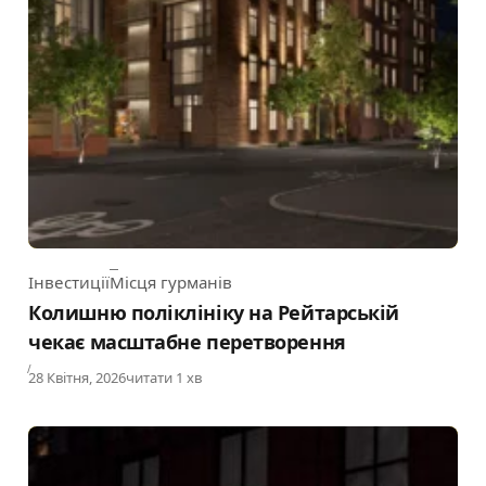
Інвестиції
Місця гурманів
Category
Колишню поліклініку на Рейтарській
чекає масштабне перетворення
Published
28 Квітня, 2026
читати 1 хв