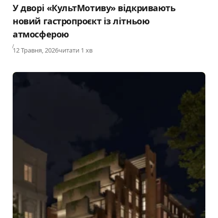
У дворі «КультМотиву» відкривають
новий гастропроєкт із літньою
атмосферою
Published
12 Травня, 2026
читати 1 хв