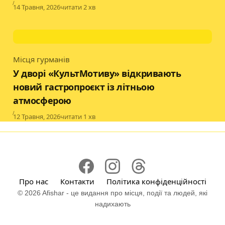
Published
14 Травня, 2026
читати 2 хв
Місця гурманів
Category
У дворі «КультМотиву» відкривають
новий гастропроєкт із літньою
атмосферою
Published
12 Травня, 2026
читати 1 хв
Про нас
Контакти
Політика конфіденційності
© 2026 Afishar - це видання про місця, події та людей, які
надихають