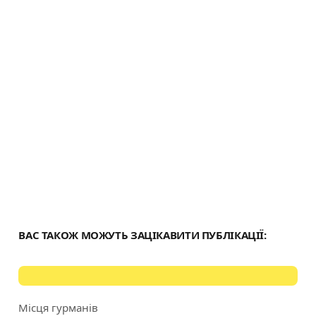
с
я
ВАС ТАКОЖ МОЖУТЬ ЗАЦІКАВИТИ ПУБЛІКАЦІЇ:
Місця гурманів
Category