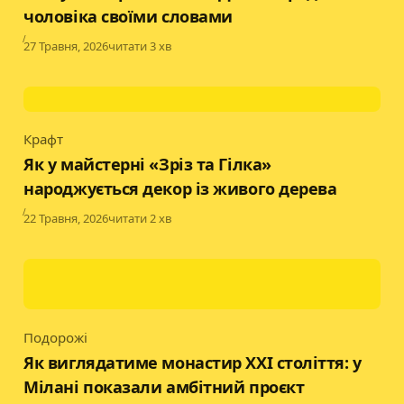
чоловіка своїми словами
Published
27 Травня, 2026
читати 3 хв
Крафт
Category
Як у майстерні «Зріз та Гілка»
народжується декор із живого дерева
Published
22 Травня, 2026
читати 2 хв
Подорожі
Category
Як виглядатиме монастир XXI століття: у
Мілані показали амбітний проєкт