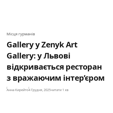
Місця гурманів
Category
Gallery у Zenyk Art
Gallery: у Львові
відкривається ресторан
з вражаючим інтер’єром
Published
Анна Кирейто
4 Грудня, 2025
читати 1 хв