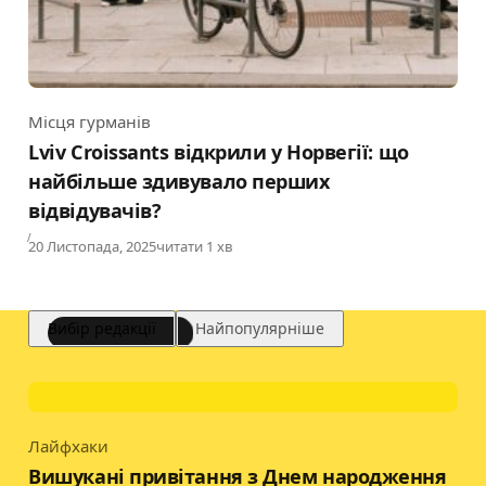
Місця гурманів
Category
Lviv Croissants відкрили у Норвегії: що
найбільше здивувало перших
відвідувачів?
Published
20 Листопада, 2025
читати 1 хв
Вибір редакції
Найпопулярніше
Лайфхаки
Category
Вишукані привітання з Днем народження