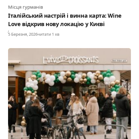
Місця гурманів
Category
Італійський настрій і винна карта: Wine
Love відкрив нову локацію у Києві
Published
5 Березня, 2026
читати 1 хв