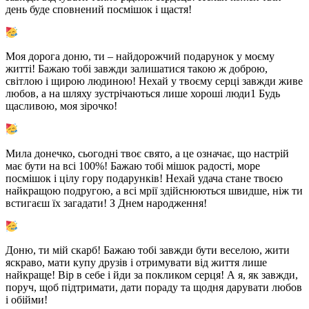
день буде сповнений посмішок і щастя!
Моя дорога доню, ти – найдорожчий подарунок у моєму
житті! Бажаю тобі завжди залишатися такою ж доброю,
світлою і щирою людиною! Нехай у твоєму серці завжди живе
любов, а на шляху зустрічаються лише хороші люди1 Будь
щасливою, моя зірочко!
Мила донечко, сьогодні твоє свято, а це означає, що настрій
має бути на всі 100%! Бажаю тобі мішок радості, море
посмішок і цілу гору подарунків! Нехай удача стане твоєю
найкращою подругою, а всі мрії здійснюються швидше, ніж ти
встигаєш їх загадати! З Днем народження!
Доню, ти мій скарб! Бажаю тобі завжди бути веселою, жити
яскраво, мати купу друзів і отримувати від життя лише
найкраще! Вір в себе і йди за покликом серця! А я, як завжди,
поруч, щоб підтримати, дати пораду та щодня дарувати любов
і обійми!