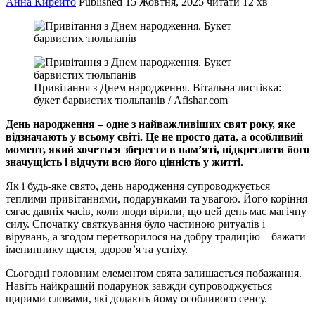
Анна Кирейто
Published
15 Жовтня, 2025
читати 12 хв
Привітання з Днем народження. Вітальна листівка:
букет барвистих тюльпанів / Afishar.com
День народження – одне з найважливіших свят року, яке
відзначають у всьому світі. Це не просто дата, а особливий
момент, який хочеться зберегти в пам’яті, підкреслити його
значущість і відчути всю його цінність у житті.
Як і будь-яке свято, день народження супроводжується
теплими привітаннями, подарунками та увагою. Його коріння
сягає давніх часів, коли люди вірили, що цей день має магічну
силу. Спочатку святкування було частиною ритуалів і
вірувань, а згодом перетворилося на добру традицію – бажати
імениннику щастя, здоров’я та успіху.
Сьогодні головним елементом свята залишається побажання.
Навіть найкращий подарунок завжди супроводжується
щирими словами, які додають йому особливого сенсу.