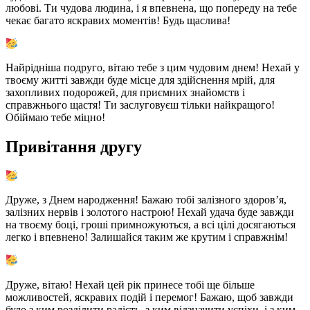
любові. Ти чудова людина, і я впевнена, що попереду на тебе
чекає багато яскравих моментів! Будь щаслива!
Найрідніша подруго, вітаю тебе з цим чудовим днем! Нехай у
твоєму житті завжди буде місце для здійснення мрій, для
захопливих подорожей, для приємних знайомств і
справжнього щастя! Ти заслуговуєш тільки найкращого!
Обіймаю тебе міцно!
Привітання другу
Друже, з Днем народження! Бажаю тобі залізного здоров’я,
залізних нервів і золотого настрою! Нехай удача буде завжди
на твоєму боці, гроші примножуються, а всі цілі досягаються
легко і впевнено! Залишайся таким же крутим і справжнім!
Друже, вітаю! Нехай цей рік принесе тобі ще більше
можливостей, яскравих подій і перемог! Бажаю, щоб завжди
було з ким розділити радість, з ким відзначити успіхи, і з ким