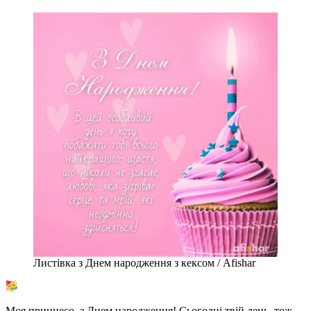
Листівка з Днем народження з кексом / Afishar
Моя принцесо, з Днем народження! Сьогодні твій день, тож