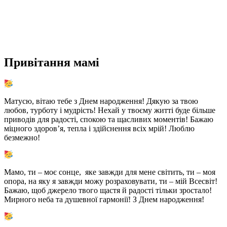
Привітання мамі
Матусю, вітаю тебе з Днем народження! Дякую за твою
любов, турботу і мудрість! Нехай у твоєму житті буде більше
приводів для радості, спокою та щасливих моментів! Бажаю
міцного здоров’я, тепла і здійснення всіх мрій! Люблю
безмежно!
Мамо, ти – моє сонце, яке завжди для мене світить, ти – моя
опора, на яку я завжди можу розраховувати, ти – мій Всесвіт!
Бажаю, щоб джерело твого щастя й радості тільки зростало!
Мирного неба та душевної гармонії! З Днем народження!