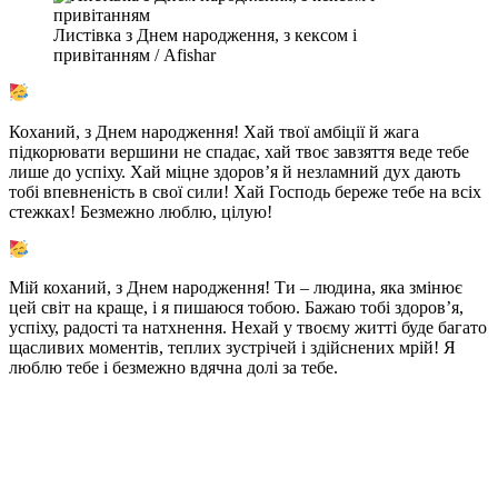
Листівка з Днем народження, з кексом і
привітанням / Afishar
Коханий, з Днем народження! Хай твої амбіції й жага
підкорювати вершини не спадає, хай твоє завзяття веде тебе
лише до успіху. Хай міцне здоров’я й незламний дух дають
тобі впевненість в свої сили! Хай Господь береже тебе на всіх
стежках! Безмежно люблю, цілую!
Мій коханий, з Днем народження! Ти – людина, яка змінює
цей світ на краще, і я пишаюся тобою. Бажаю тобі здоров’я,
успіху, радості та натхнення. Нехай у твоєму житті буде багато
щасливих моментів, теплих зустрічей і здійснених мрій! Я
люблю тебе і безмежно вдячна долі за тебе.