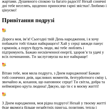
жартами. Душевного спокою та багато радості! Нехай сонячні
дні тебе веселять, щоденно приносячи гарні звістки! Любимо і
цінуємо!
Привітання подрузі
Дорога моя, ім’я! Сьогодні твій День народження, і я хочу
побажати тобі тільки найкращого! Хай у серці завжди панує
гармонія, а поруч будуть люди, які тебе люблять і
підтримують. Бажаю нескінченної енергії, здоров’я та удачі у
всіх починаннях. Ти заслуговуєш на все найкраще!
Вітаю тебе, моя мила подруго, з Днем народження! Бажаю
тобі сонячних днів, щасливих моментів, безтурботного сміху і,
звичайно ж, кохання, що наповнює серце! Ти світла, добра та
неймовірно крута людина! Дякую, що ти є в моєму житті!
З Днем народження, моя рідна подруго! Нехай у твоєму житті
буде якомога більше незабутніх пригод, позитиву, тепла і