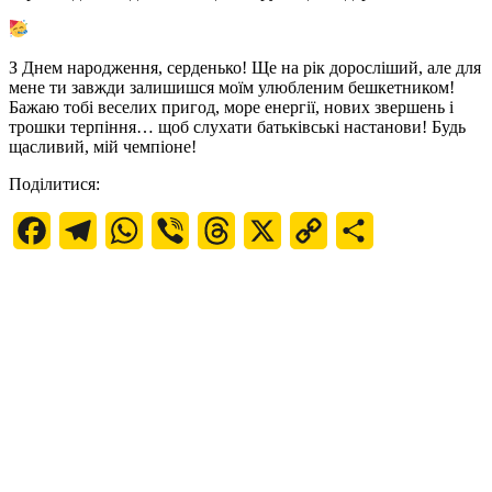
З Днем народження, серденько! Ще на рік доросліший, але для
мене ти завжди залишишся моїм улюбленим бешкетником!
Бажаю тобі веселих пригод, море енергії, нових звершень і
трошки терпіння… щоб слухати батьківські настанови! Будь
щасливий, мій чемпіоне!
Поділитися:
Facebook
Telegram
WhatsApp
Viber
Threads
X
Copy
Поділитися
Link