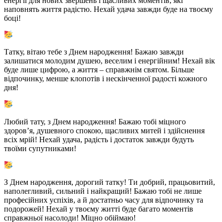
енергії для нових звершень і щасливих моментів, які
наповнять життя радістю. Нехай удача завжди буде на твоєму
боці!
Татку, вітаю тебе з Днем народження! Бажаю завжди
залишатися молодим душею, веселим і енергійним! Нехай вік
буде лише цифрою, а життя – справжнім святом. Більше
відпочинку, менше клопотів і нескінченної радості кожного
дня!
Любий тату, з Днем народження! Бажаю тобі міцного
здоров’я, душевного спокою, щасливих митей і здійснення
всіх мрій! Нехай удача, радість і достаток завжди будуть
твоїми супутниками!
З Днем народження, дорогий татку! Ти добрий, працьовитий,
наполегливий, сильний і найкращий! Бажаю тобі не лише
професійних успіхів, а й достатньо часу для відпочинку та
подорожей! Нехай у твоєму житті буде багато моментів
справжньої насолоди! Міцно обіймаю!