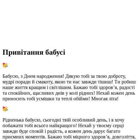
Привітання бабусі
Бабусю, з Днем народження! Дякую тобі за твою доброту,
мудрі поради й смакоту, якою ти нас завжди тішиш! Ти робиш
наше життя кращим і світлішим. Бажаю тобі здоров’я, радості
та спокійних, щасливих днів у колі рідних! Нехай кожен день
приносить тобі усмішки та теплі обійми! Многая літа!
Рідненька бабусю, сьогодні твій особливий день, і я хочу
побажати тобі всього найкращого! Нехай у твоєму серці
завжди буде спокій і радість, а кожен день дарує багато
приємних моментів. Бажаю тобі міцного здоров’я, довголіття,