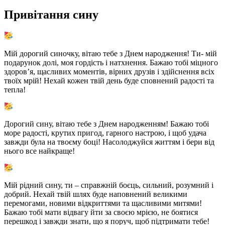
Привітання сину
Мій дорогий синочку, вітаю тебе з Днем народження! Ти- мій
подарунок долі, моя гордість і натхнення. Бажаю тобі міцного
здоров’я, щасливих моментів, вірних друзів і здійснення всіх
твоїх мрій! Нехай кожен твій день буде сповнений радості та
тепла!
Дорогий сину, вітаю тебе з Днем народженням! Бажаю тобі
море радості, крутих пригод, гарного настрою, і щоб удача
завжди була на твоєму боці! Насолоджуйся життям і бери від
нього все найкраще!
Мій рідний сину, ти – справжній боєць, сильний, розумний і
добрий. Нехай твій шлях буде наповнений великими
перемогами, новими відкриттями та щасливими митями!
Бажаю тобі мати відвагу йти за своєю мрією, не боятися
перешкод і завжди знати, що я поруч, щоб підтримати тебе!