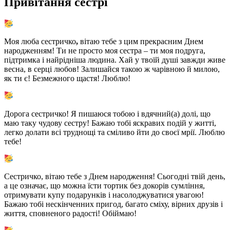
Привітання сестрі
Моя люба сестричко
,
вітаю тебе з цим прекрасним Днем
народженням! Ти не просто моя сестра – ти моя подруга,
підтримка і найрідніша людина. Хай у твоїй душі завжди живе
весна, в серці любов! Залишайся такою ж чарівною й милою,
як ти є! Безмежного щастя! Люблю!
Дорога сестричко! Я пишаюся тобою і вдячний(а) долі, що
маю таку чудову сестру! Бажаю тобі яскравих подій у житті,
легко долати всі труднощі та сміливо йти до своєї мрії. Люблю
тебе!
Сестричко, вітаю тебе з Днем народження! Сьогодні твій день,
а це означає, що можна їсти тортик без докорів сумління,
отримувати купу подарунків і насолоджуватися увагою!
Бажаю тобі нескінченних пригод, багато сміху, вірних друзів і
життя, сповненого радості! Обіймаю!