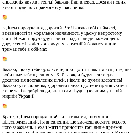
справжніх друзів і тепла! Завжди йди вперед, досягай нових
висот і будь по-справжньому щасливим!
З Днем народження, дорогий Bro! Бажаю тобі стійкості,
впевненості та моральної незламності у цьому непростому
світі! Нехай поруч будуть лише віддані люди, кожен день
дарує сенс і радість, а відчуття гармонії й балансу міцно
тримає тебе в обіймах!
Бажаю, щоб у тебе було все те, про що ти тільки мрієш, і те, що
робитиме тебе щасливим. Хай завжди будуть сили для
досягнення поставлених цілей, ніколи не думай здаватись!
Бажаю бути сильним, здоровим і нехай до тебе притягуються
лише такі ж добрі люди, як ти сам! Будь щасливим у нашій
мирній Україні!
Брате, з Днем народження! Ти – сильний, розумний і
цілеспрямований, і я впевнений, що зможеш досягти всього,
чого забажаєш. Нехай життя приносить тобі лише приємні
сюрпризи, а всі труднощі лише загартовують характер. Бажаю