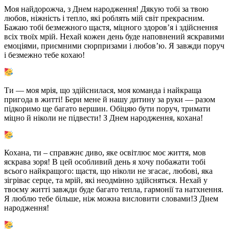
Моя найдорожча, з Днем народження! Дякую тобі за твою
любов, ніжність і тепло, які роблять мій світ прекрасним.
Бажаю тобі безмежного щастя, міцного здоров’я і здійснення
всіх твоїх мрій. Нехай кожен день буде наповнений яскравими
емоціями, приємними сюрпризами і любов’ю. Я завжди поруч
і безмежно тебе кохаю!
Ти — моя мрія, що здійснилася, моя команда і найкраща
пригода в житті! Бери мене й нашу дитину за руки — разом
підкоримо ще багато вершин. Обіцяю бути поруч, тримати
міцно й ніколи не підвести! З Днем народження, кохана!
Кохана, ти – справжнє диво, яке освітлює моє життя, мов
яскрава зоря! В цей особливий день я хочу побажати тобі
всього найкращого: щастя, що ніколи не згасає, любові, яка
зігріває серце, та мрій, які неодмінно здійсняться. Нехай у
твоєму житті завжди буде багато тепла, гармонії та натхнення.
Я люблю тебе більше, ніж можна висловити словами!З Днем
народження!