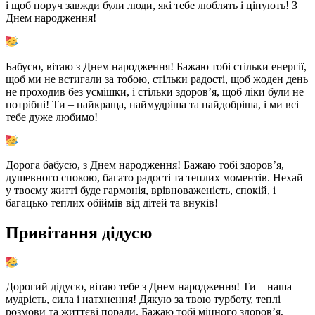
і щоб поруч завжди були люди, які тебе люблять і цінують! З
Днем народження!
Бабусю, вітаю з Днем народження! Бажаю тобі стільки енергії,
щоб ми не встигали за тобою, стільки радості, щоб жоден день
не проходив без усмішки, і стільки здоров’я, щоб ліки були не
потрібні! Ти – найкраща, наймудріша та найдобріша, і ми всі
тебе дуже любимо!
Дорога бабусю, з Днем народження! Бажаю тобі здоров’я,
душевного спокою, багато радості та теплих моментів. Нехай
у твоєму житті буде гармонія, врівноваженість, спокій, і
багацько теплих обіймів від дітей та внуків!
Привітання дідусю
Дорогий дідусю, вітаю тебе з Днем народження! Ти – наша
мудрість, сила і натхнення! Дякую за твою турботу, теплі
розмови та життєві поради. Бажаю тобі міцного здоров’я,