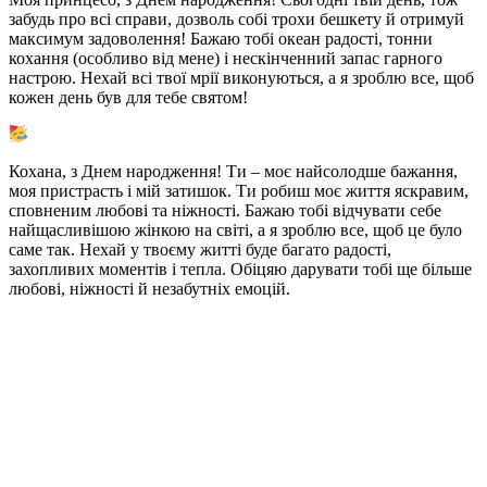
забудь про всі справи, дозволь собі трохи бешкету й отримуй
максимум задоволення! Бажаю тобі океан радості, тонни
кохання (особливо від мене) і нескінченний запас гарного
настрою. Нехай всі твої мрії виконуються, а я зроблю все, щоб
кожен день був для тебе святом!
Кохана, з Днем народження! Ти – моє найсолодше бажання,
моя пристрасть і мій затишок. Ти робиш моє життя яскравим,
сповненим любові та ніжності. Бажаю тобі відчувати себе
найщасливішою жінкою на світі, а я зроблю все, щоб це було
саме так. Нехай у твоєму житті буде багато радості,
захопливих моментів і тепла. Обіцяю дарувати тобі ще більше
любові, ніжності й незабутніх емоцій.