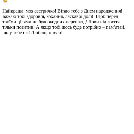
Найкраща, моя сестричко! Вітаю тебе з Днем народження!
Бажаю тобі здоров’я, кохання, ласкавої долі! Щоб перед
твоїми цілями не було жодних перешкод! Лови від життя
тільки позитив! А якщо тобі щось буде потрібно – пам’ятай,
що у тебе є я! Люблю, цілую!