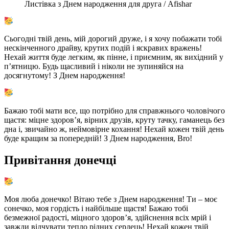
Листівка з Днем народження для друга / Afishar
Сьогодні твій день, мій дорогий друже, і я хочу побажати тобі
нескінченного драйву, крутих подій і яскравих вражень!
Нехай життя буде легким, як пінне, і приємним, як вихідний у
п’ятницю. Будь щасливий і ніколи не зупиняйся на
досягнутому! З Днем народження!
Бажаю тобі мати все, що потрібно для справжнього чоловічого
щастя: міцне здоров’я, вірних друзів, круту тачку, гаманець без
дна і, звичайно ж, неймовірне кохання! Нехай кожен твій день
буде кращим за попередній! З Днем народження, Bro!
Привітання донечці
Моя люба донечко! Вітаю тебе з Днем народження! Ти – моє
сонечко, моя гордість і найбільше щастя! Бажаю тобі
безмежної радості, міцного здоров’я, здійснення всіх мрій і
завжди відчувати тепло рідних сердець! Нехай кожен твій