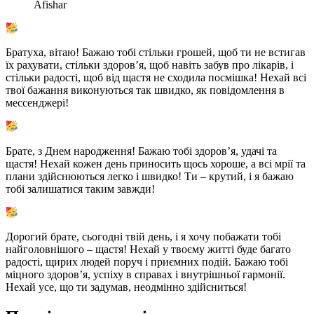
Afishar
Братуха, вітаю! Бажаю тобі стільки грошей, щоб ти не встигав
їх рахувати, стільки здоров’я, щоб навіть забув про лікарів, і
стільки радості, щоб від щастя не сходила посмішка! Нехай всі
твої бажання виконуються так швидко, як повідомлення в
мессенджері!
Брате, з Днем народження! Бажаю тобі здоров’я, удачі та
щастя! Нехай кожен день приносить щось хороше, а всі мрії та
плани здійснюються легко і швидко! Ти – крутий, і я бажаю
тобі залишатися таким завжди!
Дорогий брате, сьогодні твій день, і я хочу побажати тобі
найголовнішого – щастя! Нехай у твоєму житті буде багато
радості, щирих людей поруч і приємних подій. Бажаю тобі
міцного здоров’я, успіху в справах і внутрішньої гармонії.
Нехай усе, що ти задумав, неодмінно здійсниться!