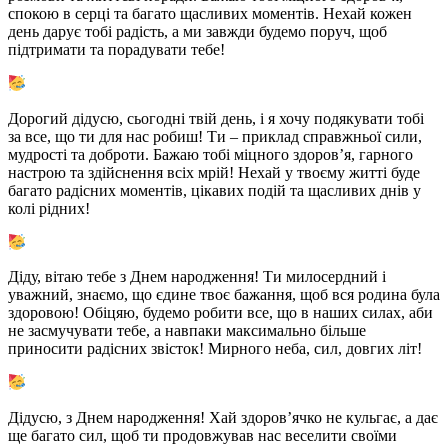
спокою в серці та багато щасливих моментів. Нехай кожен
день дарує тобі радість, а ми завжди будемо поруч, щоб
підтримати та порадувати тебе!
Дорогий дідусю, сьогодні твій день, і я хочу подякувати тобі
за все, що ти для нас робиш! Ти – приклад справжньої сили,
мудрості та доброти. Бажаю тобі міцного здоров’я, гарного
настрою та здійснення всіх мрій! Нехай у твоєму житті буде
багато радісних моментів, цікавих подій та щасливих днів у
колі рідних!
Діду, вітаю тебе з Днем народження! Ти милосердний і
уважний, знаємо, що єдине твоє бажання, щоб вся родина була
здоровою! Обіцяю, будемо робити все, що в наших силах, аби
не засмучувати тебе, а навпаки максимально більше
приносити радісних звісток! Мирного неба, сил, довгих літ!
Дідусю, з Днем народження! Хай здоров’ячко не кульгає, а дає
ще багато сил, щоб ти продовжував нас веселити своїми