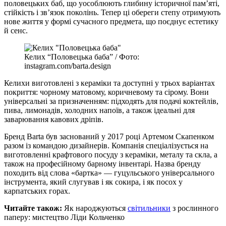
половецьких баб, що уособлюють глибину історичної пам’яті,
стійкість і зв’язок поколінь. Тепер ці обереги степу отримують
нове життя у формі сучасного предмета, що поєднує естетику
й сенс.
Келих “Половецька баба” / Фото:
instagram.com/barta.design
Келихи виготовлені з кераміки та доступні у трьох варіантах
покриття: чорному матовому, коричневому та сірому. Вони
універсальні за призначенням: підходять для подачі коктейлів,
пива, лимонадів, холодних напоїв, а також ідеальні для
заварювання кавових дріпів.
Бренд Barta був заснований у 2017 році Артемом Скапенком
разом із командою дизайнерів. Компанія спеціалізується на
виготовленні крафтового посуду з кераміки, металу та скла, а
також на професійному барному інвентарі. Назва бренду
походить від слова «бартка» — гуцульського універсального
інструмента, який слугував і як сокира, і як посох у
карпатських горах.
Читайте також:
Як народжуються
світильники
з рослинного
паперу: мистецтво Ліди Кольченко