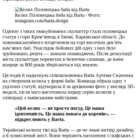
Келих Половецька баба від Barta / Фото:
instagram.com/barta.design
Однією з таких евакуйованих скульптур стала половецька
статуя з гори Крем’янець в Ізюмі, Харківської області. До
повномасштабного вторгнення на горі височіли дев’ять
кам’яних баб. Унаслідок бойових дій одну з них було
зруйновано, решта — зазнали пошкоджень. Після деокупації
міста скульптури перевезли в безпечне сховище, де вони
вперше за 800 років зберігаються під землею.
Ця подія й надихнула співзасновника Barta Артема Скапенка
на створення келиха у формі баби. Команда обрала одну з
уцілілих статуй, відтворила її за архівними фото у вигляді 3D-
моделі, після чого виготовила першу серію келихів у
співпраці з львівськими майстрами.
«Цей келих — не просто посуд. Це наша
ідентичність. Це наша повага до коренів», —
підкреслюють у Barta.
Українські келихи тікі від Barta — це не лише витвір дизайну,
а й осмислений жест. Вони черпають натхнення з скіфських і