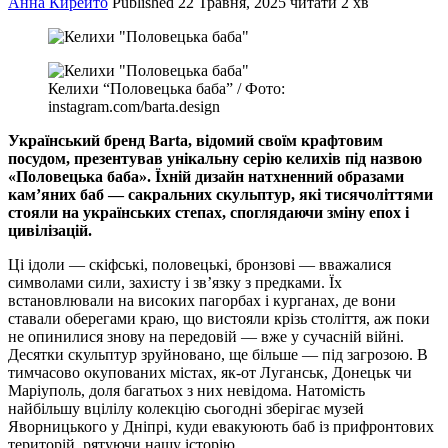
Анна Кирейто
Published
22 Травня, 2025
читати 2 хв
Келихи “Половецька баба” / Фото:
instagram.com/barta.design
Український бренд Barta, відомий своїм крафтовим
посудом, презентував унікальну серію келихів під назвою
«Половецька баба». Їхній дизайн натхненний образами
кам’яних баб — сакральних скульптур, які тисячоліттями
стояли на українських степах, споглядаючи зміну епох і
цивілізацій.
Ці ідоли — скіфські, половецькі, бронзові — вважалися
символами сили, захисту і зв’язку з предками. Їх
встановлювали на високих пагорбах і курганах, де вони
ставали оберегами краю, що вистояли крізь століття, аж поки
не опинилися знову на передовій — вже у сучасній війні.
Десятки скульптур зруйновано, ще більше — під загрозою. В
тимчасово окупованих містах, як-от Луганськ, Донецьк чи
Маріуполь, доля багатьох з них невідома. Натомість
найбільшу вцілілу колекцію сьогодні зберігає музей
Яворницького у Дніпрі, куди евакуюють баб із прифронтових
територій, рятуючи нашу історію.