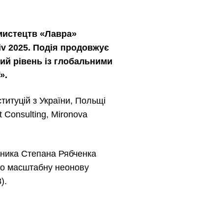
 мистецтв «Лавра»
iv 2025. Подія продовжує
вий рівень із глобальними
».
титуцій з України, Польщі
 Consulting, Mironova
жника Степана Рябченка
ого масштабну неонову
).