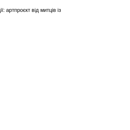
ії:
артпроєкт
від митців із