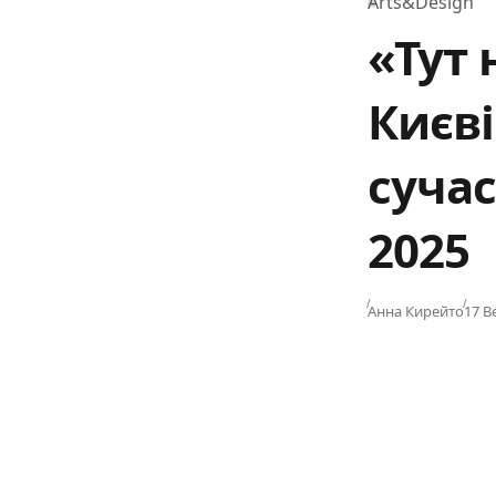
Arts&Design
Category
«Тут 
Києв
сучас
2025
Publ
Анна Кирейто
17 В