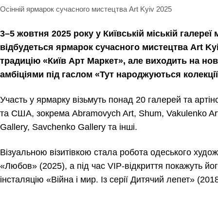
Осінній ярмарок сучасного мистецтва Art Kyiv 2025
3–5 жовтня 2025 року у Київській міській галереї
відбудеться ярмарок сучасного мистецтва Art Ky
традицію «Київ Арт Маркет», але виходить на но
амбіціями під гаслом «Тут народжуються колекції
Участь у ярмарку візьмуть понад 20 галерей та артінс
та США, зокрема Abramovych Art, Shum, Vakulenko Art
Gallery, Savchenko Gallery та інші.
Візуальною візитівкою стала робота одеського худо
«Любов» (2025), а під час VIP-відкриття покажуть й
інсталяцію «Війна і мир. Із серії Дитячий лепет» (2018