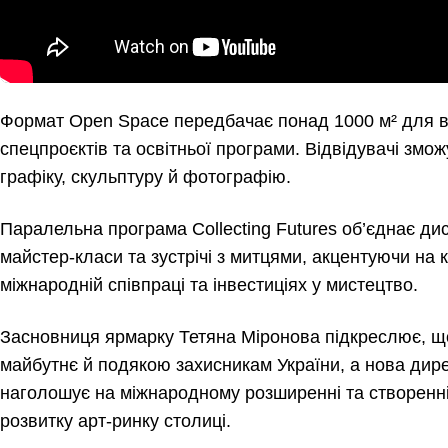
Формат Open Space передбачає понад 1000 м² для в
спецпроєктів та освітньої програми. Відвідувачі змо
графіку, скульптуру й фотографію.
Паралельна програма Collecting Futures об’єднає ди
майстер-класи та зустрічі з митцями, акцентуючи на ку
міжнародній співпраці та інвестиціях у мистецтво.
Засновниця ярмарку Тетяна Міронова підкреслює, що 
майбутнє й подякою захисникам України, а нова дир
наголошує на міжнародному розширенні та створенн
розвитку арт-ринку столиці.