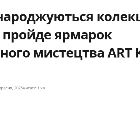
народжуються колекці
і пройде ярмарок
ного мистецтва ART 
ished
ересня, 2025
читати 1 хв