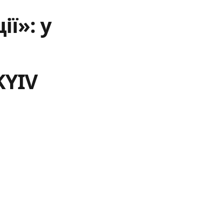
ї»: у
KYIV