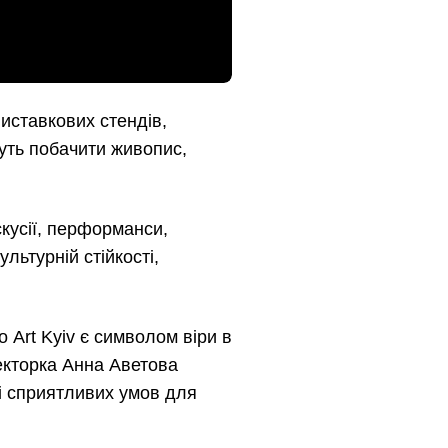
иставкових стендів,
жуть побачити живопис,
скусії, перформанси,
льтурній стійкості,
Art Kyiv є символом віри в
екторка Анна Аветова
і сприятливих умов для