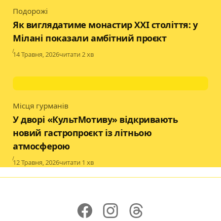
Подорожі
Category
Як виглядатиме монастир XXI століття: у
Мілані показали амбітний проєкт
Published
14 Травня, 2026
читати 2 хв
Місця гурманів
Category
У дворі «КультМотиву» відкривають
новий гастропроєкт із літньою
атмосферою
Published
12 Травня, 2026
читати 1 хв