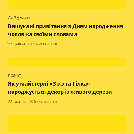
Лайфхаки
Category
Вишукані привітання з Днем народження
чоловіка своїми словами
Published
27 Травня, 2026
читати 3 хв
Крафт
Category
Як у майстерні «Зріз та Гілка»
народжується декор із живого дерева
Published
22 Травня, 2026
читати 2 хв