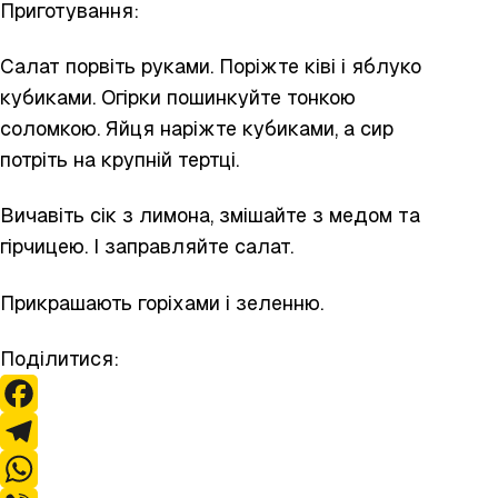
Приготування:
Салат порвіть руками. Поріжте ківі і яблуко
кубиками. Огірки пошинкуйте тонкою
соломкою. Яйця наріжте кубиками, а сир
потріть на крупній тертці.
Вичавіть сік з лимона, змішайте з медом та
гірчицею. І заправляйте салат.
Прикрашають горіхами і зеленню.
Поділитися:
F
a
T