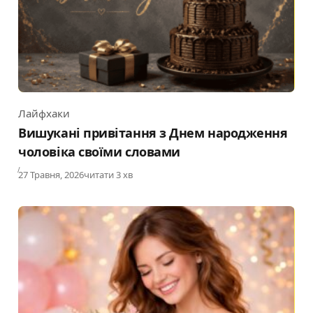
Лайфхаки
Category
Вишукані привітання з Днем народження
чоловіка своїми словами
Published
27 Травня, 2026
читати 3 хв