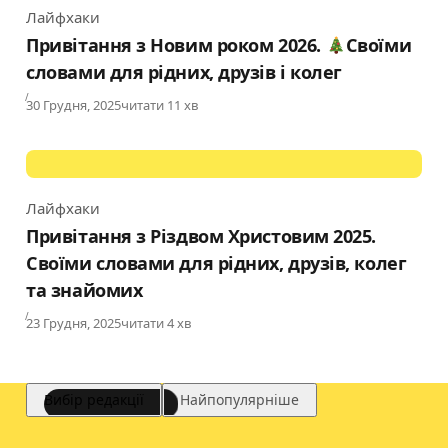
Лайфхаки
Category
Привітання з Новим роком 2026.
Своїми
словами для рідних, друзів і колег
Published
30 Грудня, 2025
читати 11 хв
Лайфхаки
Category
Привітання з Різдвом Христовим 2025.
Своїми словами для рідних, друзів, колег
та знайомих
Published
23 Грудня, 2025
читати 4 хв
Вибір редакції
Найпопулярніше