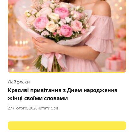
Лайфхаки
Category
Красиві привітання з Днем народження
жінці своїми словами
Published
27 Лютого, 2026
читати 5 хв