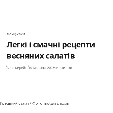
Лайфхаки
Category
Легкі і смачні рецепти
весняних салатів
Published
Анна Кирейто
10 Березня, 2025
читати 1 хв
Грецький салат/ Фото: instagram.com