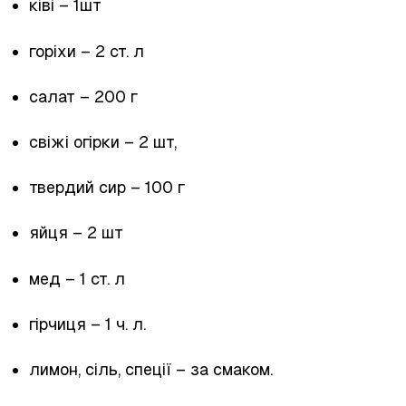
ківі – 1шт
горіхи – 2 ст. л
салат – 200 г
свіжі огірки – 2 шт,
твердий сир – 100 г
яйця – 2 шт
мед – 1 ст. л
гірчиця – 1 ч. л.
лимон, сіль, спеції – за смаком.