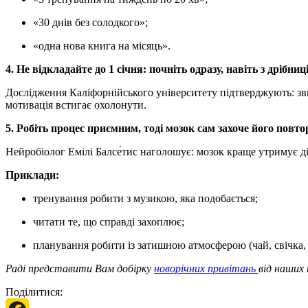
«30 днів без солодкого»;
«одна нова книга на місяць».
4. Не відкладайте до 1 січня: почніть одразу, навіть з дрібниц
Дослідження Каліфорнійського університету підтверджують: з
мотивація встигає охолонути.
5. Робіть процес приємним, тоді мозок сам захоче його повт
Нейробіолог Емілі Балсе́тис наголошує: мозок краще утримує ді
Приклади:
тренування робити з музикою, яка подобається;
читати те, що справді захоплює;
планування робити із затишною атмосферою (чай, свічка,
Раді представити Вам добірку
новорічних привітань
від наших
Поділитися: