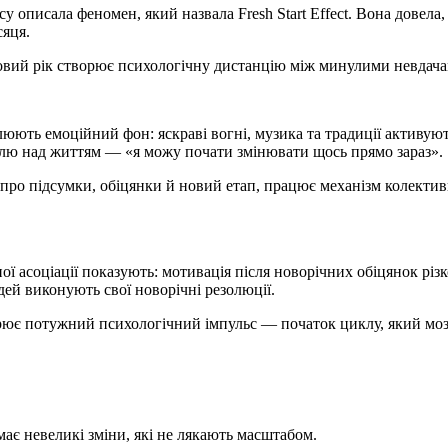
у описала феномен, який назвала Fresh Start Effect. Вона довела,
сяця.
 Новий рік створює психологічну дистанцію між минулими невдача
юють емоційний фон: яскраві вогні, музика та традиції активуют
лю над життям — «я можу почати змінювати щось прямо зараз».
про підсумки, обіцянки й новий етап, працює механізм колектив
ї асоціації показують: мотивація після новорічних обіцянок різ
ей виконують свої новорічні резолюції.
ворює потужний психологічний імпульс — початок циклу, який моз
ає невеликі зміни, які не лякають масштабом.