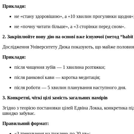
Приклади:
не «стану здоровішою», а «10 хвилин прогулянки щодня»
не «почну читати більше», а «3 сторінки перед сном».
2. Закріплюйте нову дію на основі вже існуючої (метод “habit 
Дослідження Університету Дюка показують, що майже половина 
Приклади:
після чищення зубів — 1 хвилина розтяжки;
після ранкової кави — коротка медитація;
після роботи — 5 хвилин планування наступного дня.
3.
К
онкретні, чіткі цілі замість загальних намірів
Згідно з теорією постановки цілей Едвіна Локка, конкретика пі
швидко забуває.
Правильний формат:
«3 тренування на тиждень по 20 хв»;