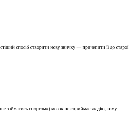
іший спосіб створити нову звичку — причепити її до старої.
льше займатись спортом») мозок не сприймає як дію, тому