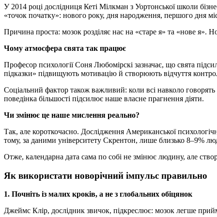
У 2014 році дослідниця Кеті Мілкман з Уортонської школи бізнес
«точок початку»: нового року, дня народження, першого дня мі
Причина проста: мозок розділяє нас на «старе я» та «нове я».
Чому атмосфера свята так працює
Професор психології Соня Любомірскі зазначає, що свята підсил
підказки» підвищують мотивацію й створюють відчуття контро
Соціальний фактор також важливий: коли всі навколо говорять 
поведінка більшості підсилює наше власне прагнення діяти.
Чи змінює це наше мислення реально?
Так, але короткочасно. Дослідження Американської психологічно
тому, за даними університету Скрентон, лише близько 8–9% люд
Отже, календарна дата сама по собі не змінює людину, але ст
Як
використати новорічний імпульс правильно
1. Почніть
із малих кроків, а не з глобальних обіцянок
Джеймс Клір, дослідник звичок, підкреслює: мозок легше прийм