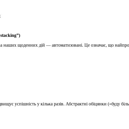
;
stacking”)
наших щоденних дій — автоматизовані. Це означає, що найпрост
двищує успішність у кілька разів. Абстрактні обіцянки («буду бі