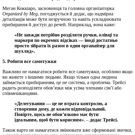
Меган Коккіаро, засновниця та головна організаторка
Organized by Meg
, погоджується й додає, що надмірна
деталізація може бути незручною та навіть ускладнювати
прибирання й доступ до речей. Наприклад, вона каже:
«Не завжди потрібно розділяти ручки, олівці та
маркери по окремих відсіках — іноді достатньо
просто зібрати їх разом в один органайзер для
шухляд»
.
5. Робити все самотужки
Важливо не намагатися робити все самотужки, особливо якщо
ви живете з іншими людьми. Якщо тільки одна людина
займається прибиранням, це не система, а проблема. Трейсі
радить розподіляти обов’язки між усіма членами сім’ї або
співмешканцями.
«Делегування — це не втрата контролю, а
створення дому, де кожен відповідальний.
Повірте, щось не обов’язково має бути
ідеальним, щоб бути корисним»
, –
додає Трейсі.
Також варто не намагатися змінювати вже сформовані звички,