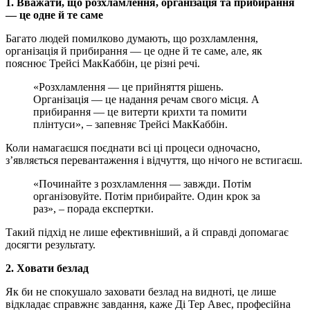
1. Вважати, що розхламлення, організація та прибирання
— це одне й те саме
Багато людей помилково думають, що розхламлення,
організація й прибирання — це одне й те саме, але, як
пояснює Трейсі МакКаббін, це різні речі.
«Розхламлення — це прийняття рішень.
Організація — це надання речам свого місця. А
прибирання — це витерти крихти та помити
плінтуси», – запевняє Трейсі МакКаббін.
Коли намагаєшся поєднати всі ці процеси одночасно,
з’являється перевантаження і відчуття, що нічого не встигаєш.
«Починайте з розхламлення — завжди. Потім
організовуйте. Потім прибирайте. Один крок за
раз»,
– порада експертки.
Такий підхід не лише ефективніший, а й справді допомагає
досягти результату.
2. Ховати безлад
Як би не спокушало заховати безлад на видноті, це лише
відкладає справжнє завдання, каже Ді Тер Авес, професійна