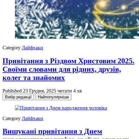
Category
Лайфхаки
Привітання з Різдвом Христовим 2025.
Своїми словами для рідних, друзів,
колег та знайомих
Published
23 Грудня, 2025
читати 4 хв
Вибір редакції
Найпопулярніше
Category
Лайфхаки
Вишукані привітання з Днем