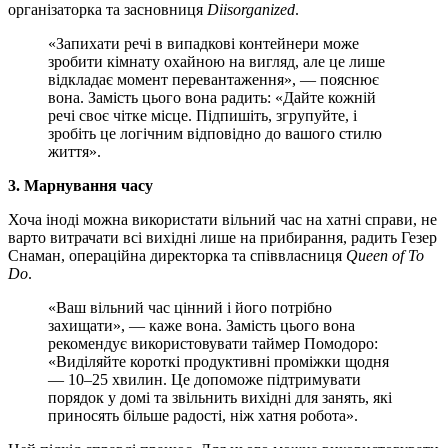
організаторка та засновниця
Diisorganized
.
«Запихати речі в випадкові контейнери може
зробити кімнату охайною на вигляд, але це лише
відкладає момент перевантаження», — пояснює
вона. Замість цього вона радить: «Дайте кожній
речі своє чітке місце. Підпишіть, згрупуйте, і
зробіть це логічним відповідно до вашого стилю
життя».
3. Марнування часу
Хоча іноді можна використати вільний час на хатні справи, не
варто витрачати всі вихідні лише на прибирання, радить Гезер
Снаман, операційна директорка та співвласниця
Queen of To
Do
.
«Ваш вільний час цінний і його потрібно
захищати», — каже вона. Замість цього вона
рекомендує використовувати таймер Помодоро:
«Виділяйте короткі продуктивні проміжки щодня
— 10–25 хвилин. Це допоможе підтримувати
порядок у домі та звільнить вихідні для занять, які
приносять більше радості, ніж хатня робота».