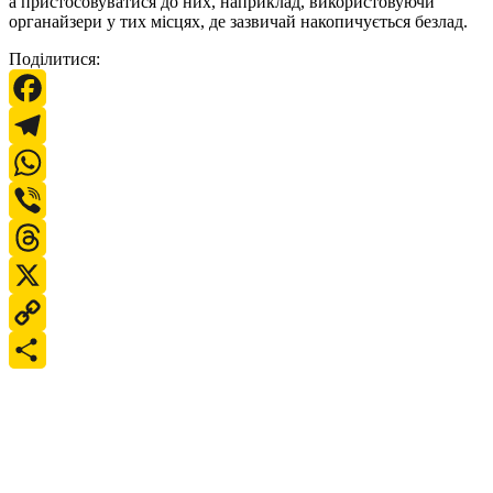
а пристосовуватися до них, наприклад, використовуючи
органайзери у тих місцях, де зазвичай накопичується безлад.
Поділитися:
Facebook
Telegram
WhatsApp
Viber
Threads
X
Copy
Link
Поділитися