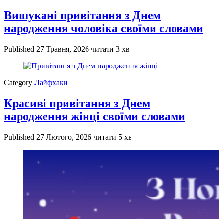
Вишукані привітання з Днем
народження чоловіка своїми словами
Published
27 Травня, 2026
читати 3 хв
Category
Лайфхаки
Красиві привітання з Днем
народження жінці своїми словами
Published
27 Лютого, 2026
читати 5 хв