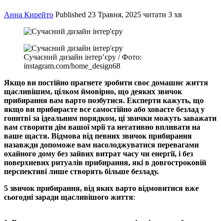
Анна Кирейто
Published
23 Травня, 2025
читати 3 хв
Сучасний дизайн інтер’єру / Фото:
instagram.com/home_design68
Якщо ви постійно прагнете зробити своє домашнє життя
щасливішим, цілком ймовірно, що деяких звичок
прибирання вам варто позбутися. Експерти кажуть, що
якщо ви прибираєте все самостійно або ховаєте безлад у
гонитві за ідеальним порядком, ці звички можуть заважати
вам створити дім вашої мрії та негативно впливати на
ваше щастя. Відмова від певних звичок прибирання
назавжди допоможе вам насолоджуватися перевагами
охайного дому без зайвих витрат часу чи енергії, і без
поверхневих ритуалів прибирання, які в довгостроковій
перспективі лише створять більше безладу.
5 звичок прибирання, від яких варто відмовитися вже
сьогодні заради щасливішого життя
: