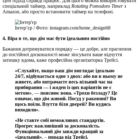
Цей підхід справді працює. Для цього можна використовувати
спеціальний таймер, наприклад
Rotating Pomodoro Timer
з
Amazon, або просто встановити таймер на телефоні.
Інтер’єр / Фото: instagram.com/home_design68
4. Віра в те, що дім має бути ідеальним постійно
Бажання дотримуватися порядку — це добре, але прагнення
до постійної досконалості може зіпсувати ваше відчуття
затишку вдома, каже професійна організаторка Трейсі.
«Слухайте, якщо ваш дім виглядає ідеально
24/7, відбувається одне з двох: або ви в ньому не
живете, або витрачаєте весь вільний час на
прибирання — і жоден із цих варіантів не є
метою»
, —
пояснює вона.
«Трохи безладу? Це
означає, що дім живий. Посуд у раковині? Ви
щось поїли. Взуття біля дверей? Ви кудись
виходили»
.
«Не ставте собі неможливих стандартів.
Прогрес важливіший за досконалість.
Функціональний дім завжди кращий за
«ідеальний»
, –
порада від Трейсі.