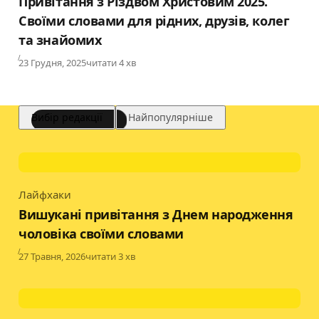
Привітання з Різдвом Христовим 2025.
Своїми словами для рідних, друзів, колег
та знайомих
Published
23 Грудня, 2025
читати 4 хв
Вибір редакції
Найпопулярніше
Лайфхаки
Category
Вишукані привітання з Днем народження
чоловіка своїми словами
Published
27 Травня, 2026
читати 3 хв