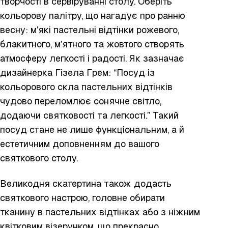
творчості в сервіруванні столу. Оберіть
кольорову палітру, що нагадує про ранню
весну: м’які пастельні відтінки рожевого,
блакитного, м’ятного та жовтого створять
атмосферу легкості і радості. Як зазначає
дизайнерка Гізела Грем:
“Посуд із
кольорового скла пастельних відтінків
чудово переломлює сонячне світло,
додаючи святковості та легкості.”
Такий
посуд стане не лише функціональним, а й
естетичним доповненням до вашого
святкового столу.
Великодня скатертина також додасть
святкового настрою, головне обирати
тканину в пастельних відтінках або з ніжним
квітковим візерунком, що прекрасно