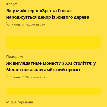
Крафт
Category
Як у майстерні «Зріз та Гілка»
народжується декор із живого дерева
Published
22 Травня, 2026
читати 2 хв
Подорожі
Category
Як виглядатиме монастир XXI століття: у
Мілані показали амбітний проєкт
Published
14 Травня, 2026
читати 2 хв
Місця гурманів
Category