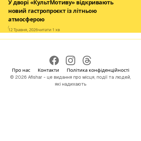
У дворі «КультМотиву» відкривають
новий гастропроєкт із літньою
атмосферою
Published
12 Травня, 2026
читати 1 хв
Про нас
Контакти
Політика конфіденційності
© 2026 Afishar - це видання про місця, події та людей,
які надихають