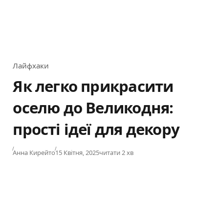
Лайфхаки
Category
Як легко прикрасити
оселю до Великодня:
прості ідеї для декору
Published
Анна Кирейто
15 Квітня, 2025
читати 2 хв