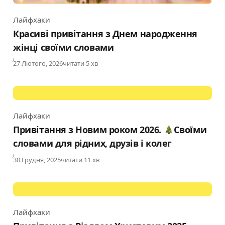
Лайфхаки
Category
Красиві привітання з Днем народження
жінці своїми словами
Published
27 Лютого, 2026
читати 5 хв
Лайфхаки
Category
Привітання з Новим роком 2026.
Своїми
словами для рідних, друзів і колег
Published
30 Грудня, 2025
читати 11 хв
Лайфхаки
Category