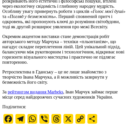
розкривають його естетичні і філософські пошуки, втілені
через екологічну свідомість і глибинну народну мудрість.
Особливу увагу привернуть роботи з циклів
«Голос моєї душі»
та
«Погляд у безмежність»
. Перший сповнений притч і
одкровень, які пропонують ключі до розуміння світобудови,
тоді як другий розширює уявлення про межі Всесвіту.
Окремим акцентом виставки стане демонстрація робіт
авторського методу Марчука – техніки «пльонтанізм», що
нагадує складне переплетення ліній. Цей унікальний підхід,
балансуючи між рукотворним і технологічним, відкриває нові
горизонти візуального мистецтва і практично не підлягає
повторенню.
Ретроспектива в Гданську – це не лише знайомство з
творчістю Івана Марчука, а й можливість зазирнути у
безмежність його світу.
За
рейтингом видання Marbeks
, Іван Марчук займає перше
місце серед найдорожчих сучасних художників України.
Поділитися:
Facebook
Telegram
WhatsApp
Viber
Threads
X
Copy
Поділитися