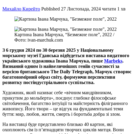
Михайло Кирейто
Published
27 Листопада, 2024
читати 1 хв
Картина Івана Марчука, “Безмежне поле”, 2022 /
Фото: ivan-marchuk.com
З 6 грудня 2024 по 30 березня 2025 у Національному
морському музеї Гданська відбудеться виставка видатного
українського художника Івана Марчука, пише
Marbeks
.
Визнаний одним із найвеличніших геніїв сучасності за
версією британського The Daily Telegraph, Марчук створює
багатовимірний образ світу, формуючи перспективи
розвитку постіндустріального суспільства.
Художник, який називає себе «вічним мандрівником,
прикутим до мольберта», поєднує глибоке філософське
світобачення, багатство інтуїції та майстерність філігранного
живопису. Його твори – це відгук на фундаментальні теми
буття: мир, любов, життя, смерть і боротьба добра зі злом.
На виставці буде представлено близько 40 картин, які
охоплюють сім із п’ятнадцяти творчих циклів митця. Вони