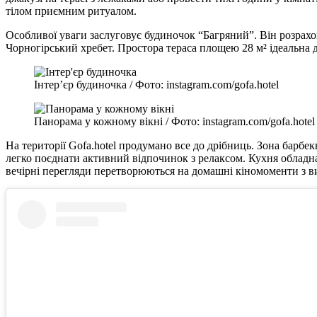
тілом приємним ритуалом.
Особливої уваги заслуговує будиночок “Багряний”. Він розрахов
Чорногірський хребет. Простора тераса площею 28 м² ідеальна д
Інтер’єр будиночка / Фото: instagram.com/gofa.hotel
Панорама у кожному вікні / Фото: instagram.com/gofa.hotel
На території Gofa.hotel продумано все до дрібниць. Зона барбе
легко поєднати активний відпочинок з релаксом. Кухня обладнан
вечірні перегляди перетворюються на домашні кіномоменти з в