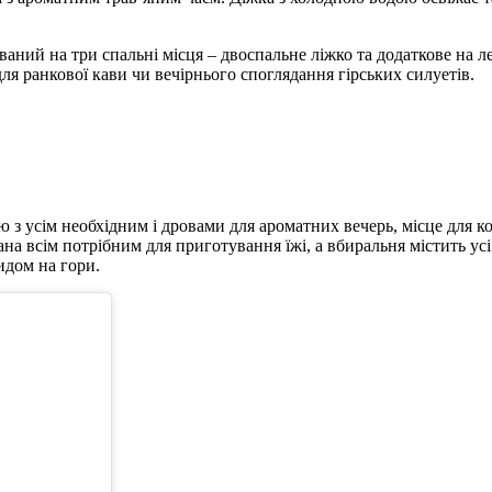
аний на три спальні місця – двоспальне ліжко та додаткове на ле
ля ранкової кави чи вечірнього споглядання гірських силуетів.
кю з усім необхідним і дровами для ароматних вечерь, місце для 
а всім потрібним для приготування їжі, а вбиральня містить усі
идом на гори.