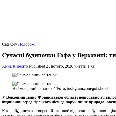
Category
Подорожі
Сучасні будиночки Гофа у Верховині: ти
Анна Кирейто
Published
2 Лютого, 2026
читати 1 хв
Неймовірний світанок / Фото: instagram.com/gofa.hotel
У Верховині Івано-Франківської області нещодавно з’явилося
будиночки серед гірського лісу, де поруч лише природа: ов
Кожен будиночок створений так, щоб відпочинок був повноцінн
джакузі на терасі з лежаками або провести тихі години у кімна