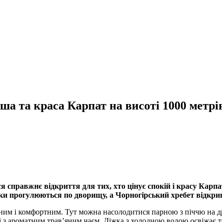
ша та краса Карпат на висоті 1000 метрі
 справжнє відкриття для тих, хто цінує спокій і красу Карпат
ечки прогулюються по дворищу, а Чорногірський хребет відкр
им і комфортним. Тут можна насолодитися парною з піччю на др
ті з ароматним трав’яним чаєм. Діжка з холодною водою освіжає т