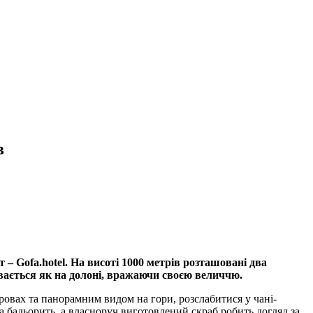
в
 – Gofa.hotel. На висоті 1000 метрів розташовані два
ивається як на долоні, вражаючи своєю величчю.
овах та панорамним видом на гори, розслабитися у чані-
а бадьорить, а власноруч виготовлений скраб робить догляд за