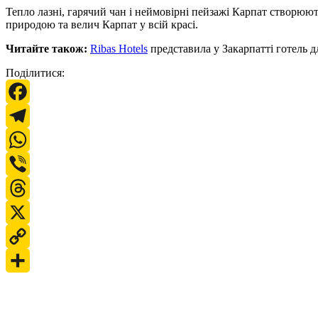
Тепло лазні, гарячий чан і неймовірні пейзажі Карпат створюють
природою та велич Карпат у всій красі.
Читайте також:
Ribas Hotels
представила у Закарпатті готель д
Поділитися:
Facebook
Telegram
WhatsApp
Viber
Threads
X
Copy
Link
Поділитися