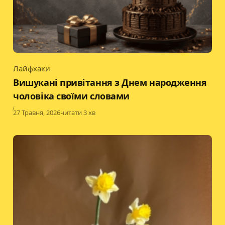
Лайфхаки
Category
Вишукані привітання з Днем народження
чоловіка своїми словами
Published
27 Травня, 2026
читати 3 хв