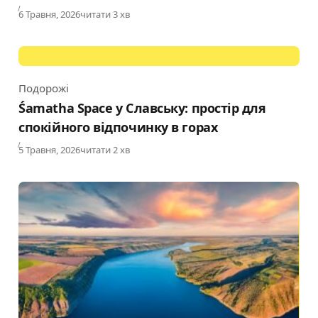
Published
6 Травня, 2026
читати 3 хв
Подорожі
Category
Śamatha Space у Славську: простір для
спокійного відпочинку в горах
Published
5 Травня, 2026
читати 2 хв