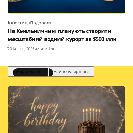
Інвестиції
Подорожі
Category
На Хмельниччині планують створити
масштабний водний курорт за $500 млн
Published
29 Квітня, 2026
читати 1 хв
Вибір редакції
Найпопулярніше