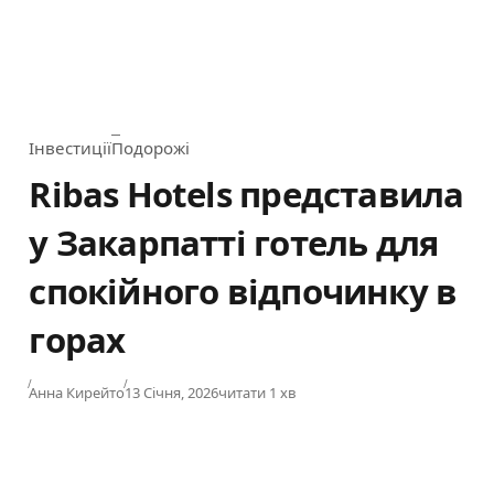
Інвестиції
Подорожі
Category
Ribas Hotels представила
у Закарпатті готель для
спокійного відпочинку в
горах
Published
Анна Кирейто
13 Січня, 2026
читати 1 хв