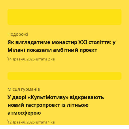
Подорожі
Category
Як виглядатиме монастир XXI століття: у
Мілані показали амбітний проєкт
Published
14 Травня, 2026
читати 2 хв
Місця гурманів
Category
У дворі «КультМотиву» відкривають
новий гастропроєкт із літньою
атмосферою
Published
12 Травня, 2026
читати 1 хв