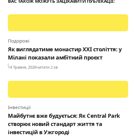
ВАС ТАКОЖ МОЖУТЬ ЗАЦІКАВИТИ ПУБЛІКАЦІЇ:
Подорожі
Category
Як виглядатиме монастир XXI століття: у
Мілані показали амбітний проєкт
Published
14 Травня, 2026
читати 2 хв
Інвестиції
Category
Майбутнє вже будується: Як Central Park
створює новий стандарт життя та
інвестицій в Ужгороді