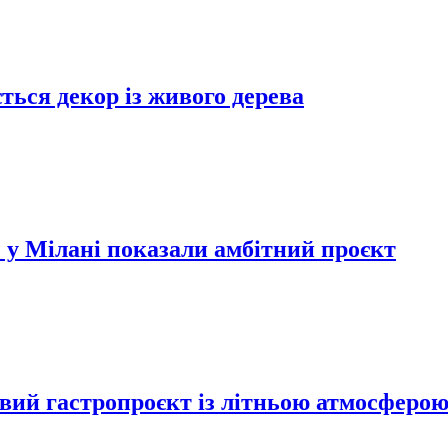
ться декор із живого дерева
 у Мілані показали амбітний проєкт
вий гастропроєкт із літньою атмосферо