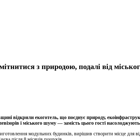
мітнитися з природою, подалі від місько
щині відкрили екоготель, що поєднує природу, екоінфраструк
елевізорів і міського шуму — замість цього гості насолоджую
готовлення модульних будинків, вирішив створити місце для ві
иєва після 8 місяців пошуків.