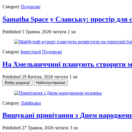
Category
Подорожі
Śamatha Space у Славську: простір для 
Published
5 Травня, 2026
читати 2 хв
Category
Інвестиції
Подорожі
На Хмельниччині планують створити м
Published
29 Квітня, 2026
читати 1 хв
Вибір редакції
Найпопулярніше
Category
Лайфхаки
Вишукані привітання з Днем народженн
Published
27 Травня, 2026
читати 3 хв