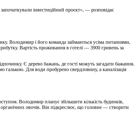
і започаткували інвестиційний проєкт», — розповідає
инку. Володимир і його команда займаються усіма питаннями,
рибутку. Вартість проживання в готелі — 3900 гривень за
дпочинку. Є дерево бажань, де гості можуть загадати бажання.
ою галькою. Для води пробурено свердловину, а каналізація
оступом. Володимир планує збільшити кількість будинків,
я органічних овочів. Він підкреслює, що головне — створити