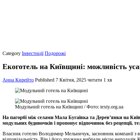
Category
Інвестиції
Подорожі
Екоготель на Київщині: можливість уса
Анна Кирейто
Published
7 Квітня, 2025
читати 1 хв
Модульний готель на Київщині / Фото: texty.org.ua
На пагорбі між селами Мала Бугаївка та Дерев’янки на Київ
модульних будиночків і пропонує відпочинок без рецепції, т
Власник готелю Володимир Мельничук, засновник компанії з ви
відповідальність. Він і його дружина вибрали місце неподалік К