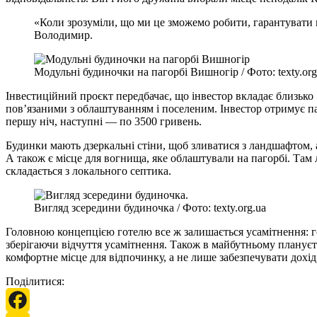
«Коли зрозуміли, що ми це зможемо робити, гарантувати 
Володимир.
Модульні будиночки на пагорбі Вишногір / Фото: texty.org
Інвестиційний проєкт передбачає, що інвестор вкладає близько
пов’язаними з облаштуванням і поселеним. Інвестор отримує па
першу ніч, наступні — по 3500 гривень.
Будинки мають дзеркальні стіни, щоб зливатися з ландшафтом, 
А також є місце для вогнища, яке облаштували на пагорбі. Там 
складається з локального септика.
Вигляд зсередини будиночка / Фото: texty.org.ua
Головною концепцією готелю все ж залишається усамітнення: г
зберігаючи відчуття усамітнення. Також в майбутньому плануєт
комфортне місце для відпочинку, а не лише забезпечувати дохід
Поділитися: