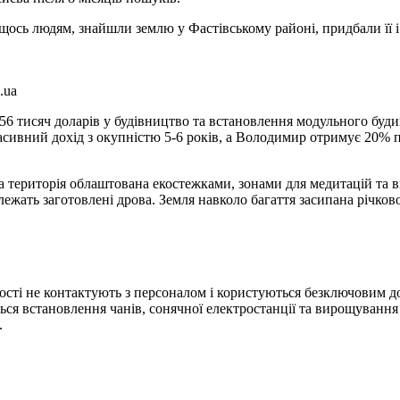
щось людям, знайшли землю у Фастівському районі, придбали її 
.ua
 56 тисяч доларів у будівництво та встановлення модульного буд
сивний дохід з окупністю 5-6 років, а Володимир отримує 20% п
а територія облаштована екостежками, зонами для медитацій та ві
лежать заготовлені дрова. Земля навколо багаття засипана річков
ості не контактують з персоналом і користуються безключовим д
ься встановлення чанів, сонячної електростанції та вирощуванн
.