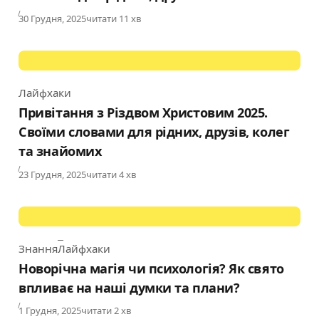
Published
30 Грудня, 2025
читати 11 хв
Лайфхаки
Category
Привітання з Різдвом Христовим 2025.
Своїми словами для рідних, друзів, колег
та знайомих
Published
23 Грудня, 2025
читати 4 хв
Знання
Лайфхаки
Category
Новорічна магія чи психологія? Як свято
впливає на наші думки та плани?
Published
1 Грудня, 2025
читати 2 хв