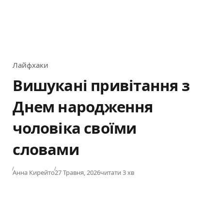
Лайфхаки
Category
Вишукані привітання з
Днем народження
чоловіка своїми
словами
Published
Анна Кирейто
27 Травня, 2026
читати 3 хв