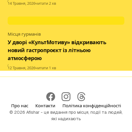
Published
14 Травня, 2026
читати 2 хв
Місця гурманів
Category
У дворі «КультМотиву» відкривають
новий гастропроєкт із літньою
атмосферою
Published
12 Травня, 2026
читати 1 хв
Про нас
Контакти
Політика конфіденційності
© 2026 Afishar - це видання про місця, події та людей,
які надихають