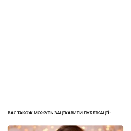
n
и
k
т
и
с
я
ВАС ТАКОЖ МОЖУТЬ ЗАЦІКАВИТИ ПУБЛІКАЦІЇ: