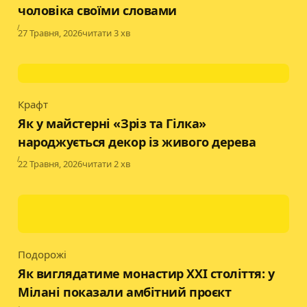
чоловіка своїми словами
Published
27 Травня, 2026
читати 3 хв
Крафт
Category
Як у майстерні «Зріз та Гілка»
народжується декор із живого дерева
Published
22 Травня, 2026
читати 2 хв
Подорожі
Category
Як виглядатиме монастир XXI століття: у
Мілані показали амбітний проєкт