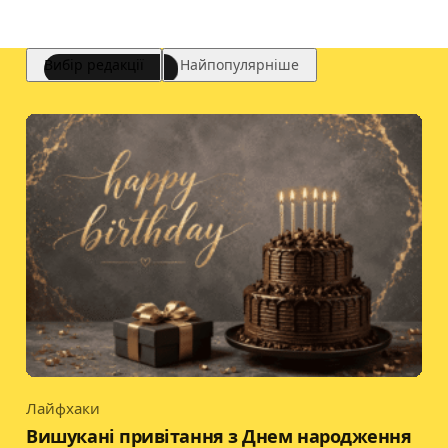
Вибір редакції
Найпопулярніше
Лайфхаки
Category
Вишукані привітання з Днем народження