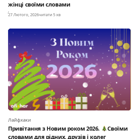
жінці своїми словами
Published
27 Лютого, 2026
читати 5 хв
Лайфхаки
Category
Привітання з Новим роком 2026.
Своїми
словами для рідних, друзів і колег