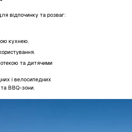
ля відпочинку та розваг:
ною кухнею.
 користування.
ліотекою та дитячими
дних і велосипедних
 та BBQ-зони.