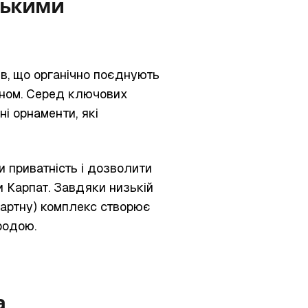
вськими
в, що органічно поєднують
йном. Серед ключових
ні орнаменти, які
 приватність і дозволити
Карпат. Завдяки низькій
дартну) комплекс створює
родою.
а