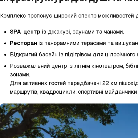
Комплекс пропонує широкий спектр можливостей д
SPA-центр
із джакузі, саунами та чанами.
Ресторан
із панорамними терасами та вишука
Відкритий басейн із підігрівом для цілорічного
Розважальний центр із літнім кінотеатром, біб
зонами.
Для активних гостей передбачені 22 км пішохі
маршрутів, квадроцикли, спортивні майданчики