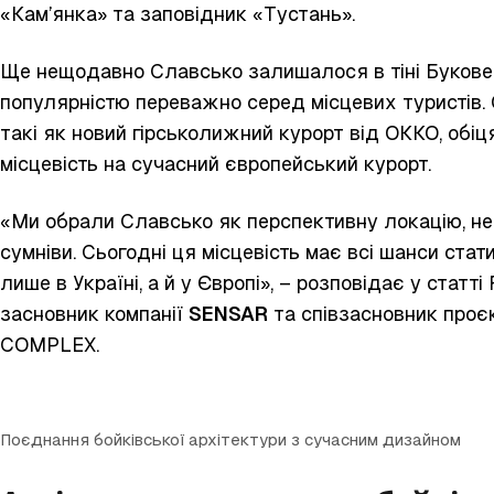
«Кам’янка» та заповідник «Тустань».
Ще нещодавно Славсько залишалося в тіні Букове
популярністю переважно серед місцевих туристів.
такі як
новий гірськолижний курорт
від ОККО, обіц
місцевість на сучасний європейський курорт.
«Ми обрали Славсько як перспективну локацію, н
сумніви. Сьогодні ця місцевість має всі шанси стат
лише в Україні, а й у Європі», –
розповідає
у статті
засновник компанії
SENSAR
та співзасновник про
COMPLEX.
Поєднання бойківської архітектури з сучасним дизайном