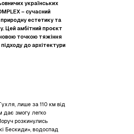
льовничих українських
OMPLEX – сучасний
 природну естетику та
у. Цей амбітний проєкт
й новою точкою тяжіння
 підходу до архітектури
ухля, лише за 110 км від
м дає змогу легко
 Поруч розкинулись
кі Бескиди», водоспад