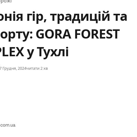
рожі
нія гір, традицій та
орту: GORA FOREST
EX у Тухлі
Published
7 Грудня, 2024
читати 2 хв
.com.ua