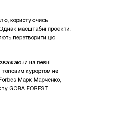
лю, користуючись
 Однак масштабні проєкти,
яють перетворити цю
езважаючи на певні
и топовим курортом не
 Forbes Марк Марченко,
єкту GORA FOREST