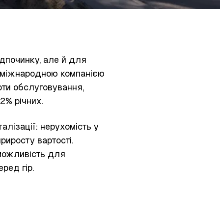
починку, але й для
я міжнародною компанією
рти обслуговування,
12% річних.
лізації: нерухомість у
иросту вартості.
можливість для
ред гір.