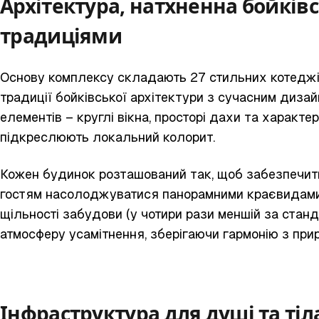
Архітектура, натхненна бойкі
традиціями
Основу комплексу складають 27 стильних котеджі
традиції бойківської архітектури з сучасним диза
елементів – круглі вікна, просторі дахи та характер
підкреслюють локальний колорит.
Кожен будинок розташований так, щоб забезпечити
гостям насолоджуватися панорамними краєвидами 
щільності забудови (у чотири рази меншій за стан
атмосферу усамітнення, зберігаючи гармонію з при
Інфраструктура для душі та тіл