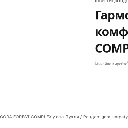
Інвестиції
Подо
Category
Гармо
комф
COMPL
Михайло Кирейто
GORA FOREST COMPLEX у селі Тухля / Рендер: gora-karpaty