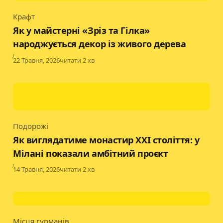
Крафт
Category
Як у майстерні «Зріз та Гілка»
народжується декор із живого дерева
Published
22 Травня, 2026
читати 2 хв
Подорожі
Category
Як виглядатиме монастир XXI століття: у
Мілані показали амбітний проєкт
Published
14 Травня, 2026
читати 2 хв
Місця гурманів