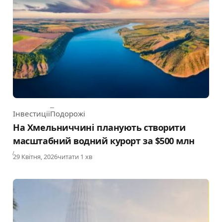
Інвестиції
Подорожі
Category
На Хмельниччині планують створити
масштабний водний курорт за $500 млн
Published
29 Квітня, 2026
читати 1 хв