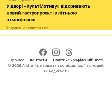
Category
У дворі «КультМотиву» відкривають
новий гастропроєкт із літньою
атмосферою
Published
12 Травня, 2026
читати 1 хв
Про нас
Контакти
Політика конфіденційності
© 2026 Afishar - це видання про місця, події та людей,
які надихають