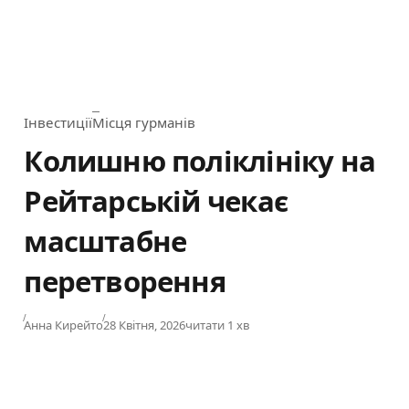
Інвестиції
Місця гурманів
Category
Колишню поліклініку на
Рейтарській чекає
масштабне
перетворення
Published
Анна Кирейто
28 Квітня, 2026
читати 1 хв