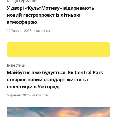
Місця гурманів
Category
У дворі «КультМотиву» відкривають
новий гастропроєкт із літньою
атмосферою
Published
12 Травня, 2026
читати 1 хв
Інвестиції
Category
Майбутнє вже будується: Як Central Park
створює новий стандарт життя та
інвестицій в Ужгороді
Published
6 Травня, 2026
читати 3 хв