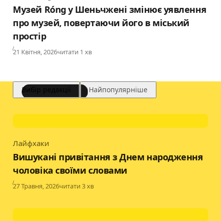
Category
Музей Róng у Шеньчжені змінює уявлення
про музей, повертаючи його в міський
простір
Published
21 Квітня, 2026
читати 1 хв
Вибір редакції
Найпопулярніше
Лайфхаки
Category
Вишукані привітання з Днем народження
чоловіка своїми словами
Published
27 Травня, 2026
читати 3 хв