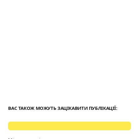
k
т
и
с
я
ВАС ТАКОЖ МОЖУТЬ ЗАЦІКАВИТИ ПУБЛІКАЦІЇ: