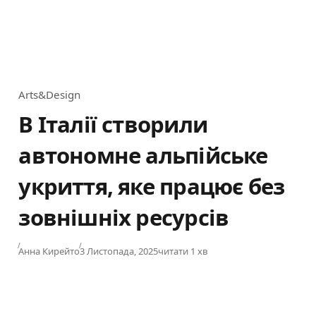
Arts&Design
Category
В Італії створили
автономне альпійське
укриття, яке працює без
зовнішніх ресурсів
Published
Анна Кирейто
3 Листопада, 2025
читати 1 хв