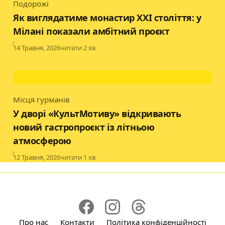
Подорожі
Category
Як виглядатиме монастир XXI століття: у
Мілані показали амбітний проєкт
Published
14 Травня, 2026
читати 2 хв
Місця гурманів
Category
У дворі «КультМотиву» відкривають
новий гастропроєкт із літньою
атмосферою
Published
12 Травня, 2026
читати 1 хв
Про нас
Контакти
Політика конфіденційності