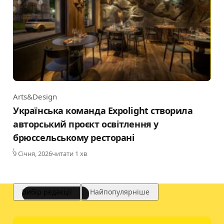
Arts&Design
Category
Українська команда Expolight створила
авторський проєкт освітлення у
брюссельському ресторані
Published
9 Січня, 2026
читати 1 хв
Вибір редакції
Найпопулярніше