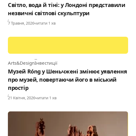
Світло, вода й тіні: у Лондоні представили
незвичні світлові скульптури
Published
7 Травня, 2026
читати 1 хв
Arts&Design
Інвестиції
Category
Музей Róng у Шеньчжені змінює уявлення
про музей, повертаючи його в міський
простір
Published
21 Квітня, 2026
читати 1 хв