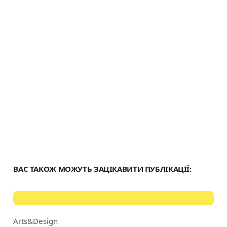
и
с
я
ВАС ТАКОЖ МОЖУТЬ ЗАЦІКАВИТИ ПУБЛІКАЦІЇ:
Arts&Design
Category