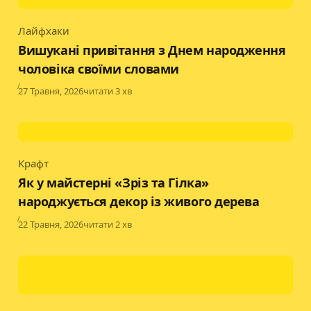
Лайфхаки
Category
Вишукані привітання з Днем народження
чоловіка своїми словами
Published
27 Травня, 2026
читати 3 хв
Крафт
Category
Як у майстерні «Зріз та Гілка»
народжується декор із живого дерева
Published
22 Травня, 2026
читати 2 хв