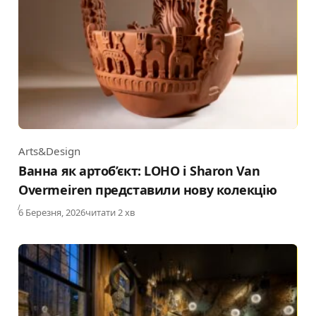
Arts&Design
Category
Ванна як артоб’єкт: LOHO і Sharon Van
Overmeiren представили нову колекцію
Published
6 Березня, 2026
читати 2 хв