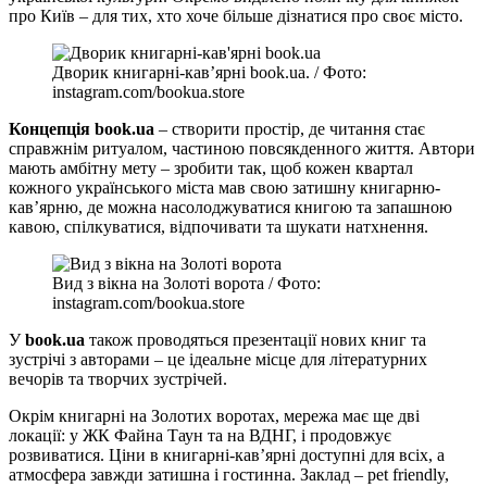
про Київ – для тих, хто хоче більше дізнатися про своє місто.
Дворик книгарні-кав’ярні book.ua. / Фото:
instagram.com/bookua.store
Концепція book.ua
– створити простір, де читання стає
справжнім ритуалом, частиною повсякденного життя. Автори
мають амбітну мету – зробити так, щоб кожен квартал
кожного українського міста мав свою затишну книгарню-
кав’ярню, де можна насолоджуватися книгою та запашною
кавою, спілкуватися, відпочивати та шукати натхнення.
Вид з вікна на Золоті ворота / Фото:
instagram.com/bookua.store
У
book.ua
також проводяться презентації нових книг та
зустрічі з авторами – це ідеальне місце для літературних
вечорів та творчих зустрічей.
Окрім книгарні на Золотих воротах, мережа має ще дві
локації: у ЖК Файна Таун та на ВДНГ, і продовжує
розвиватися. Ціни в книгарні-кав’ярні доступні для всіх, а
атмосфера завжди затишна і гостинна. Заклад – pet friendly,