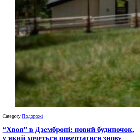
Category
Подорожі
“Хвоя” в Дземброні: новий будиночок,
у який хочеться повертатися знову