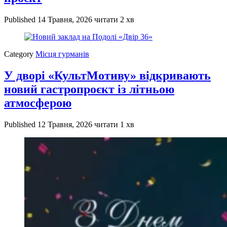
Published
14 Травня, 2026
читати 2 хв
Category
Місця гурманів
У дворі «КультМотиву» відкривають
новий гастропроєкт із літньою
атмосферою
Published
12 Травня, 2026
читати 1 хв