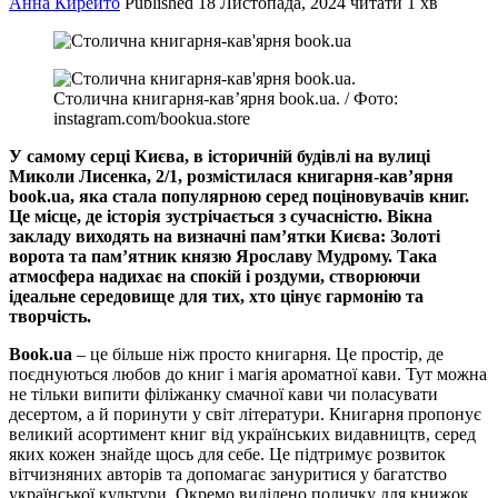
Анна Кирейто
Published
18 Листопада, 2024
читати 1 хв
Cтолична книгарня-кав’ярня book.ua. / Фото:
instagram.com/bookua.store
У самому серці Києва, в історичній будівлі на вулиці
Миколи Лисенка, 2/1, розмістилася книгарня-кав’ярня
book.ua, яка стала популярною серед поціновувачів книг.
Це місце, де історія зустрічається з сучасністю. Вікна
закладу виходять на визначні пам’ятки Києва: Золоті
ворота та пам’ятник князю Ярославу Мудрому. Така
атмосфера надихає на спокій і роздуми, створюючи
ідеальне середовище для тих, хто цінує гармонію та
творчість.
Book.ua
– це більше ніж просто книгарня. Це простір, де
поєднуються любов до книг і магія ароматної кави. Тут можна
не тільки випити філіжанку смачної кави чи поласувати
десертом, а й поринути у світ літератури. Книгарня пропонує
великий асортимент книг від українських видавництв, серед
яких кожен знайде щось для себе. Це підтримує розвиток
вітчизняних авторів та допомагає зануритися у багатство
української культури. Окремо виділено поличку для книжок