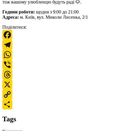
тож вашому улюбленцю будуть раді 🐶.
Години роботи:
щодня з 9:00 до 21:00
Адреса:
м. Київ, вул. Миколи Лисенка, 2/1
Поділитися:
Facebook
Telegram
WhatsApp
Viber
Threads
X
Copy
Link
Поділитися
Tags