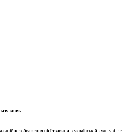
разу коня.
.
диційне зображення цієї тварини в українській культурі, де