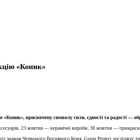
екцію «Коник»
ю «Коник», присвячену символу сили, єдності та радості — об
аксесуарів, 23 жовтня — керамічні вироби, 30 жовтня — прикраси
ід знаком Червоного Вогняного Коня. Gunia Project досліджує тра