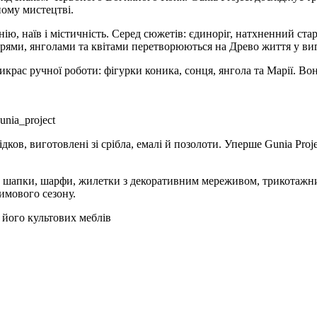
ному мистецтві.
ю, наїв і містичність. Серед сюжетів: єдиноріг, натхненний ста
орями, янголами та квітами перетворюються на Древо життя у виг
икрас ручної роботи: фігурки коника, сонця, янгола та Марії. В
unia_project
ідков, виготовлені зі срібла, емалі й позолоти. Уперше Gunia Proj
ни, шапки, шарфи, жилетки з декоративним мереживом, трикотаж
имового сезону.
його культових меблів