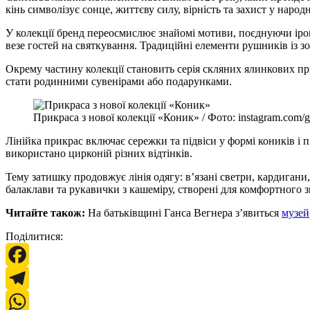
кінь символізує сонце, життєву силу, вірність та захист у народ
У колекції бренд переосмислює знайомі мотиви, поєднуючи іроні
везе гостей на святкування. Традиційні елементи рушників із з
Окрему частину колекції становить серія скляних ялинкових пр
стати родинними сувенірами або подарунками.
Прикраса з нової колекції «Коник» / Фото: instagram.com/g
Лінійка прикрас включає сережки та підвіси у формі коників і п
використано цирконій різних відтінків.
Тему затишку продовжує лінія одягу: в’язані светри, кардига
балаклави та рукавички з кашеміру, створені для комфортного з
Читайте також:
На батьківщині Ганса Вегнера з’явиться
музей
Поділитися:
Facebook
Telegram