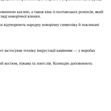
ровинною кахлею, а також кінь із полтавських розписів, який
ляді новорічної ялинки.
они відтворюють народну новорічну символіку й покликані
ect застосував техніку інкрустації камінням — у виробах
ний костюм, піжама та лонгслів. Колекцію доповнюють