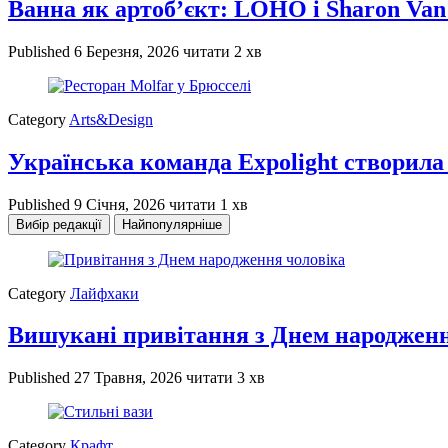
Ванна як артоб’єкт: LOHO і Sharon Van
Published
6 Березня, 2026
читати 2 хв
Category
Arts&Design
Українська команда Expolight створила
Published
9 Січня, 2026
читати 1 хв
Вибір редакції
Найпопулярніше
Category
Лайфхаки
Вишукані привітання з Днем народженн
Published
27 Травня, 2026
читати 3 хв
Category
Крафт