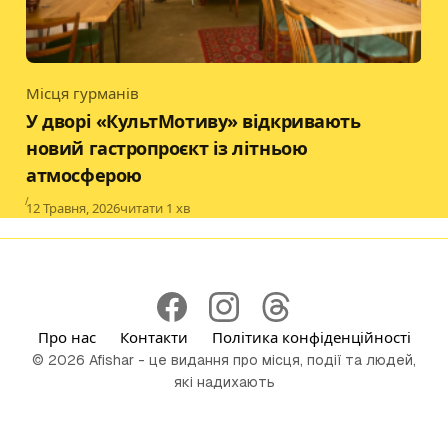
Місця гурманів
Category
У дворі «КультМотиву» відкривають
новий гастропроєкт із літньою
атмосферою
Published
12 Травня, 2026
читати 1 хв
Про нас
Контакти
Політика конфіденційності
© 2026 Afishar - це видання про місця, події та людей,
які надихають