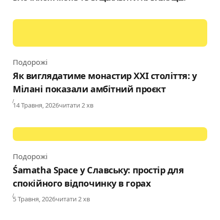
Подорожі
Category
Як виглядатиме монастир XXI століття: у
Мілані показали амбітний проєкт
Published
14 Травня, 2026
читати 2 хв
Подорожі
Category
Śamatha Space у Славську: простір для
спокійного відпочинку в горах
Published
5 Травня, 2026
читати 2 хв