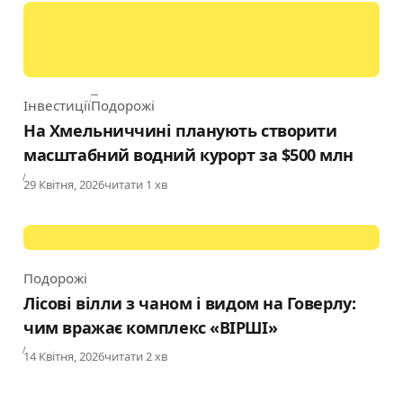
Інвестиції
Подорожі
Category
На Хмельниччині планують створити
масштабний водний курорт за $500 млн
Published
29 Квітня, 2026
читати 1 хв
Подорожі
Category
Лісові вілли з чаном і видом на Говерлу:
чим вражає комплекс «ВІРШІ»
Published
14 Квітня, 2026
читати 2 хв