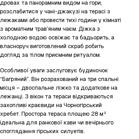
дровах та панорамним видом на гори,
розслабитися у чані-джакузі на терасі з
лежаками або провести тихі години у кімнаті
з ароматним трав’яним чаєм. Діжка з
холодною водою освіжає та бадьорить, а
власноруч виготовлений скраб робить
догляд за тілом приємним ритуалом.
Особливої уваги заслуговує будиночок
“Багряний”. Він розрахований на три спальні
місця – двоспальне ліжко та додаткове на
лежанці. З вікон та тераси відкриваються
захопливі краєвиди на Чорногірський
хребет. Простора тераса площею 28 м²
ідеальна для ранкової кави чи вечірнього
споглядання гірських силуетів.