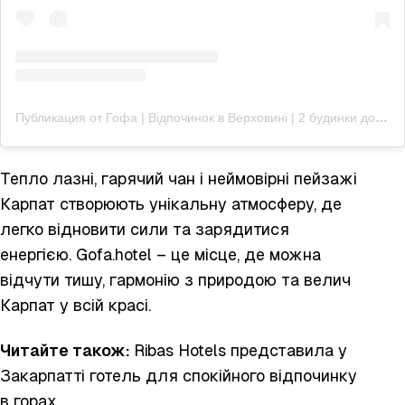
Публикация от Гофа | Відпочинок в Верховині | 2 будинки до 3х та 4х гостей (@gofa.hotel)
Тепло лазні, гарячий чан і неймовірні пейзажі
Карпат створюють унікальну атмосферу, де
легко відновити сили та зарядитися
енергією. Gofa.hotel – це місце, де можна
відчути тишу, гармонію з природою та велич
Карпат у всій красі.
Читайте також:
Ribas Hotels
представила у
Закарпатті готель для спокійного відпочинку
в горах