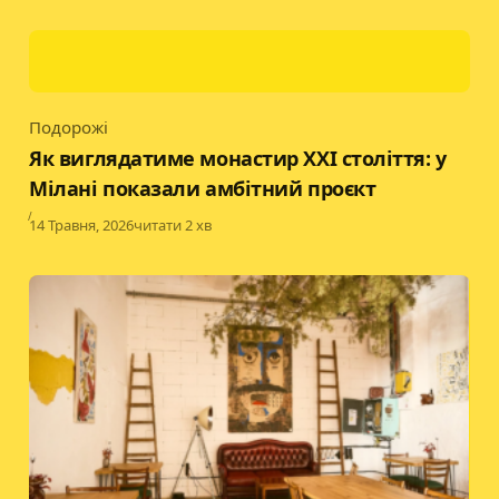
Подорожі
Category
Як виглядатиме монастир XXI століття: у
Мілані показали амбітний проєкт
Published
14 Травня, 2026
читати 2 хв