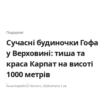
Подорожі
Category
Сучасні будиночки Гофа
у Верховині: тиша та
краса Карпат на висоті
1000 метрів
Published
Анна Кирейто
2 Лютого, 2026
читати 1 хв