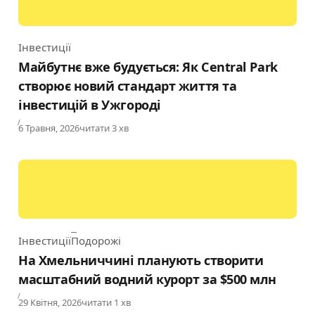
Інвестиції
Category
Майбутнє вже будується: Як Central Park
створює новий стандарт життя та
інвестицій в Ужгороді
Published
6 Травня, 2026
читати 3 хв
Інвестиції
Подорожі
Category
На Хмельниччині планують створити
масштабний водний курорт за $500 млн
Published
29 Квітня, 2026
читати 1 хв