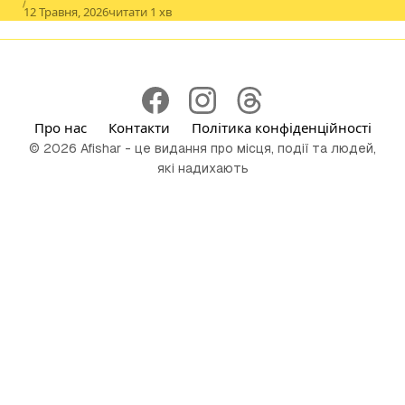
Published
12 Травня, 2026
читати 1 хв
Про нас
Контакти
Політика конфіденційності
© 2026 Afishar - це видання про місця, події та людей,
які надихають