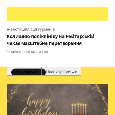
Інвестиції
Місця гурманів
Category
Колишню поліклініку на Рейтарській
чекає масштабне перетворення
Published
28 Квітня, 2026
читати 1 хв
Вибір редакції
Найпопулярніше