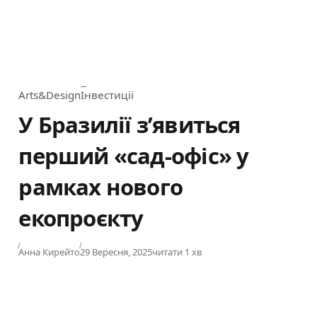
Arts&Design
Інвестиції
Category
У Бразилії з’явиться
перший «сад-офіс» у
рамках нового
екопроєкту
Published
Анна Кирейто
29 Вересня, 2025
читати 1 хв