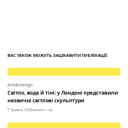
ВАС ТАКОЖ МОЖУТЬ ЗАЦІКАВИТИ ПУБЛІКАЦІЇ:
Arts&Design
Category
Світло, вода й тіні: у Лондоні представили
незвичні світлові скульптури
Published
7 Травня, 2026
читати 1 хв