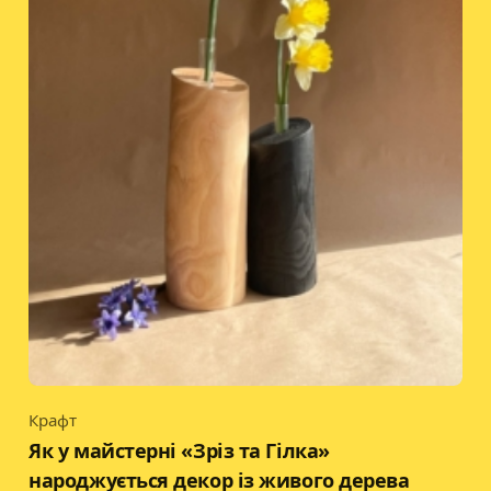
Крафт
Category
Як у майстерні «Зріз та Гілка»
народжується декор із живого дерева