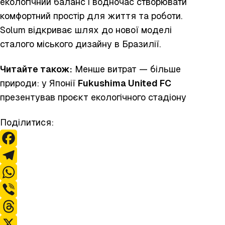
екологічний баланс і водночас створювати
комфортний простір для життя та роботи.
Solum відкриває шлях до нової моделі
сталого міського дизайну в Бразилії.
Читайте також:
Менше витрат — більше
природи: у Японії
Fukushima United FC
презентував проєкт екологічного стадіону
Поділитися:
F
a
T
c
e
W
e
l
h
V
b
e
a
i
T