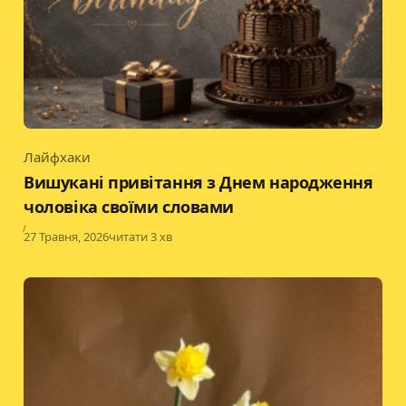
Лайфхаки
Category
Вишукані привітання з Днем народження
чоловіка своїми словами
Published
27 Травня, 2026
читати 3 хв