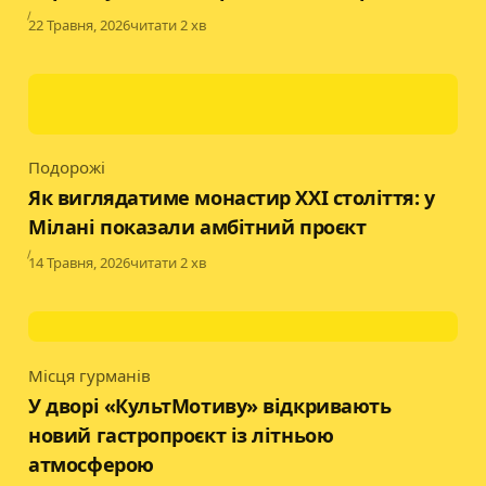
Published
22 Травня, 2026
читати 2 хв
Подорожі
Category
Як виглядатиме монастир XXI століття: у
Мілані показали амбітний проєкт
Published
14 Травня, 2026
читати 2 хв
Місця гурманів
Category
У дворі «КультМотиву» відкривають
новий гастропроєкт із літньою
атмосферою