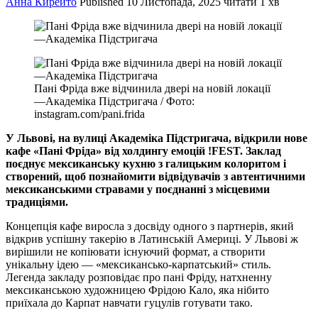
Анна Кирейто
Published
10 Листопада, 2025
читати 1 хв
Пані Фріда вже відчинила двері на новій локації
—Академіка Підстригача / Фото:
instagram.com/pani.frida
У Львові, на вулиці Академіка Підстригача, відкрили нове
кафе «Пані Фріда» від холдингу емоцій !FEST. Заклад
поєднує мексиканську кухню з галицьким колоритом і
створений, щоб познайомити відвідувачів з автентичними
мексиканськими стравами у поєднанні з місцевими
традиціями.
Концепція кафе виросла з досвіду одного з партнерів, який
відкрив успішну такерію в Латинській Америці. У Львові ж
вирішили не копіювати існуючий формат, а створити
унікальну ідею — «мексикансько-карпатський» стиль.
Легенда закладу розповідає про пані Фріду, натхненну
мексиканською художницею Фрідою Кало, яка нібито
приїхала до Карпат навчати гуцулів готувати тако.