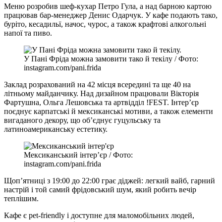
Меню розробив шеф-кухар Петро Гула, а над барною картою
працював бар-менеджер Денис Одарчук. У кафе подають тако,
буріто, кесадильї, начос, чурос, а також крафтові алкогольні
напої та пиво.
У Пані Фріда можна замовити тако й текілу / Фото:
instagram.com/pani.frida
Заклад розрахований на 42 місця всередині та ще 40 на
літньому майданчику. Над дизайном працювали Вікторія
Фартушна, Ольга Лешовська та артвідділ !FEST. Інтер’єр
поєднує карпатські й мексиканські мотиви, а також елементи
вигаданого декору, що об’єднує гуцульську та
латиноамериканську естетику.
Мексиканський інтер’єр / Фото:
instagram.com/pani.frida
Щоп’ятниці з 19:00 до 22:00 грає діджей: легкий вайб, гарний
настрій і той самий фрідовський шум, який робить вечір
теплішим.
Кафе є pet-friendly і доступне для маломобільних людей,